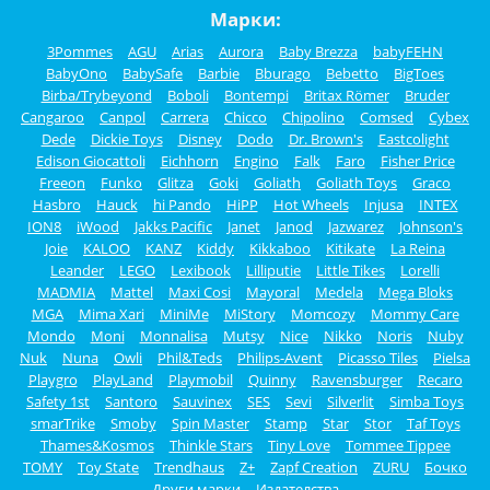
Марки:
3Pommes
AGU
Arias
Aurora
Baby Brezza
babyFEHN
BabyOno
BabySafe
Barbie
Bburago
Bebetto
BigToes
Birba/Trybeyond
Boboli
Bontempi
Britax Römer
Bruder
Cangaroo
Canpol
Carrera
Chicco
Chipolino
Comsed
Cybex
Dede
Dickie Toys
Disney
Dodo
Dr. Brown's
Eastcolight
Edison Giocattoli
Eichhorn
Engino
Falk
Faro
Fisher Price
Freeon
Funko
Glitza
Goki
Goliath
Goliath Toys
Graco
Hasbro
Hauck
hi Pando
HiPP
Hot Wheels
Injusa
INTEX
ION8
iWood
Jakks Pacific
Janet
Janod
Jazwarez
Johnson's
Joie
KALOO
KANZ
Kiddy
Kikkaboo
Kitikate
La Reina
Leander
LEGO
Lexibook
Lilliputie
Little Tikes
Lorelli
MADMIA
Mattel
Maxi Cosi
Mayoral
Medela
Mega Bloks
MGA
Mima Xari
MiniMe
MiStory
Momcozy
Mommy Care
Mondo
Moni
Monnalisa
Mutsy
Nice
Nikko
Noris
Nuby
Nuk
Nuna
Owli
Phil&Teds
Philips-Avent
Picasso Tiles
Pielsa
Playgro
PlayLand
Playmobil
Quinny
Ravensburger
Recaro
Safety 1st
Santoro
Sauvinex
SES
Sevi
Silverlit
Simba Toys
smarTrike
Smoby
Spin Master
Stamp
Star
Stor
Taf Toys
Thames&Kosmos
Thinkle Stars
Tiny Love
Tommee Tippee
TOMY
Toy State
Trendhaus
Z+
Zapf Creation
ZURU
Бочко
Други марки
Издателства