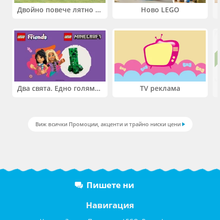
Двойно повече лятно забавление! Купи 2 продукта INTEX и вземи -33%
Ново LEGO
Два свята. Едно голямо приключение. Купи 2 продукта LEGO® Friends и/или LEGO® Minecraft и вземи -27%
TV реклама
Виж всички Промоции, акценти и трайно ниски цени
Пишете ни
Навигация