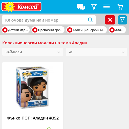
Детски играчки
Превозни средства
Колекционерски модели
Аладин
Колекционерски модели на тема Аладин
Фънко ПОП: Аладин #352