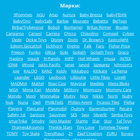
Марки:
3Pommes
AGU
Arias
Aurora
Baby Brezza
babyFEHN
BabyOno
BabySafe
Barbie
Bburago
Bebetto
BigToes
Birba/Trybeyond
Boboli
Bontempi
Britax Römer
Bruder
Cangaroo
Canpol
Carrera
Chicco
Chipolino
Comsed
Cybex
Dede
Dickie Toys
Disney
Dodo
Dr. Brown's
Eastcolight
Edison Giocattoli
Eichhorn
Engino
Falk
Faro
Fisher Price
Freeon
Funko
Glitza
Goki
Goliath
Goliath Toys
Graco
Hasbro
Hauck
hi Pando
HiPP
Hot Wheels
Injusa
INTEX
ION8
iWood
Jakks Pacific
Janet
Janod
Jazwarez
Johnson's
Joie
KALOO
KANZ
Kiddy
Kikkaboo
Kitikate
La Reina
Leander
LEGO
Lexibook
Lilliputie
Little Tikes
Lorelli
MADMIA
Mattel
Maxi Cosi
Mayoral
Medela
Mega Bloks
MGA
Mima Xari
MiniMe
MiStory
Momcozy
Mommy Care
Mondo
Moni
Monnalisa
Mutsy
Nice
Nikko
Noris
Nuby
Nuk
Nuna
Owli
Phil&Teds
Philips-Avent
Picasso Tiles
Pielsa
Playgro
PlayLand
Playmobil
Quinny
Ravensburger
Recaro
Safety 1st
Santoro
Sauvinex
SES
Sevi
Silverlit
Simba Toys
smarTrike
Smoby
Spin Master
Stamp
Star
Stor
Taf Toys
Thames&Kosmos
Thinkle Stars
Tiny Love
Tommee Tippee
TOMY
Toy State
Trendhaus
Z+
Zapf Creation
ZURU
Бочко
Други марки
Издателства