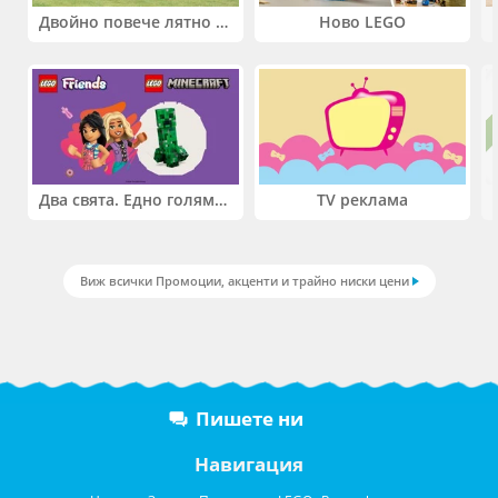
Двойно повече лятно забавление! Купи 2 продукта INTEX и вземи -33%
Ново LEGO
Два свята. Едно голямо приключение. Купи 2 продукта LEGO® Friends и/или LEGO® Minecraft и вземи -27%
TV реклама
Виж всички Промоции, акценти и трайно ниски цени
Пишете ни
Навигация