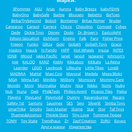
Марки:
3Pommes
AGU
Arias
Aurora
Baby Brezza
babyFEHN
BabyOno
BabySafe
Barbie
Bburago
Bebetto
BigToes
Birba/Trybeyond
Boboli
Bontempi
Britax Römer
Bruder
Cangaroo
Canpol
Carrera
Chicco
Chipolino
Comsed
Cybex
Dede
Dickie Toys
Disney
Dodo
Dr. Brown's
Eastcolight
Edison Giocattoli
Eichhorn
Engino
Falk
Faro
Fisher Price
Freeon
Funko
Glitza
Goki
Goliath
Goliath Toys
Graco
Hasbro
Hauck
hi Pando
HiPP
Hot Wheels
Injusa
INTEX
ION8
iWood
Jakks Pacific
Janet
Janod
Jazwarez
Johnson's
Joie
KALOO
KANZ
Kiddy
Kikkaboo
Kitikate
La Reina
Leander
LEGO
Lexibook
Lilliputie
Little Tikes
Lorelli
MADMIA
Mattel
Maxi Cosi
Mayoral
Medela
Mega Bloks
MGA
Mima Xari
MiniMe
MiStory
Momcozy
Mommy Care
Mondo
Moni
Monnalisa
Mutsy
Nice
Nikko
Noris
Nuby
Nuk
Nuna
Owli
Phil&Teds
Philips-Avent
Picasso Tiles
Pielsa
Playgro
PlayLand
Playmobil
Quinny
Ravensburger
Recaro
Safety 1st
Santoro
Sauvinex
SES
Sevi
Silverlit
Simba Toys
smarTrike
Smoby
Spin Master
Stamp
Star
Stor
Taf Toys
Thames&Kosmos
Thinkle Stars
Tiny Love
Tommee Tippee
TOMY
Toy State
Trendhaus
Z+
Zapf Creation
ZURU
Бочко
Други марки
Издателства