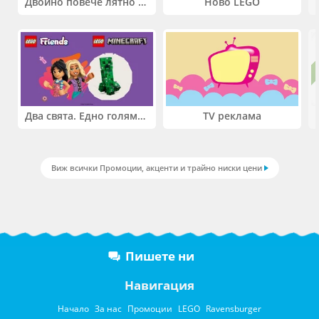
Двойно повече лятно забавление! Купи 2 продукта INTEX и вземи -33%
Ново LEGO
Два свята. Едно голямо приключение. Купи 2 продукта LEGO® Friends и/или LEGO® Minecraft и вземи -27%
TV реклама
Виж всички Промоции, акценти и трайно ниски цени
Пишете ни
Навигация
Начало
За нас
Промоции
LEGO
Ravensburger