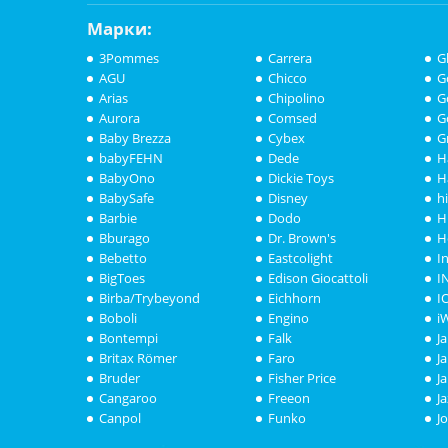
Марки:
3Pommes
Carrera
G
AGU
Chicco
G
Arias
Chipolino
G
Aurora
Comsed
G
Baby Brezza
Cybex
G
babyFEHN
Dede
H
BabyOno
Dickie Toys
H
BabySafe
Disney
h
Barbie
Dodo
H
Bburago
Dr. Brown's
H
Bebetto
Eastcolight
I
BigToes
Edison Giocattoli
I
Birba/Trybeyond
Eichhorn
I
Boboli
Engino
i
Bontempi
Falk
J
Britax Römer
Faro
J
Bruder
Fisher Price
J
Cangaroo
Freeon
J
Canpol
Funko
J