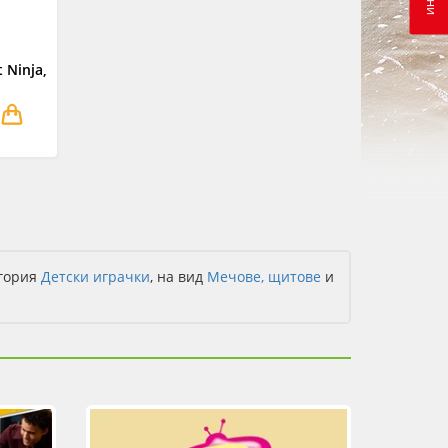
 Ninja,
егория
Детски играчки
, на вид
Мечове, щитове
и