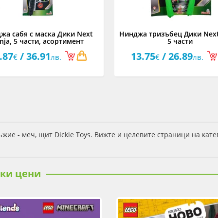
жа сабя с маска Дики Next
Нинджа тризъбец Дики Next
nja, 5 части, асортимент
5 части
.87
/ 36.91
13.75
/ 26.89
€
лв.
€
лв.
жие - меч, щит Dickie Toys. Вижте и целевите страници на кат
ски цени