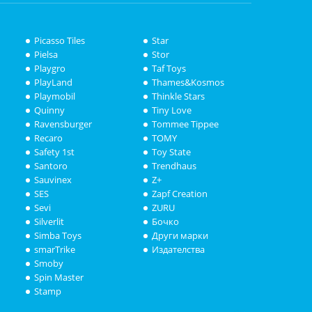
Picasso Tiles
Star
Pielsa
Stor
Playgro
Taf Toys
PlayLand
Thames&Kosmos
Playmobil
Thinkle Stars
Quinny
Tiny Love
Ravensburger
Tommee Tippee
Recaro
TOMY
Safety 1st
Toy State
Santoro
Trendhaus
Sauvinex
Z+
SES
Zapf Creation
Sevi
ZURU
Silverlit
Бочко
Simba Toys
Други марки
smarTrike
Издателства
Smoby
Spin Master
Stamp