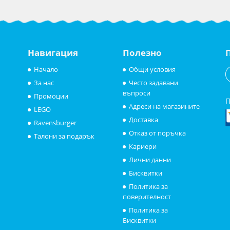
Навигация
Полезно
Начало
Общи условия
За нас
Често задавани
въпроси
Промоции
П
Адреси на магазините
LEGO
Доставка
Ravensburger
Отказ от поръчка
Талони за подарък
Кариери
Лични данни
Бисквитки
Политика за
поверителност
Политика за
Бисквитки