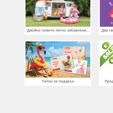
Двойно повече лятно забавление! Купи 2 продукта INTEX и вземи -33%
Прод
Талон за подарък