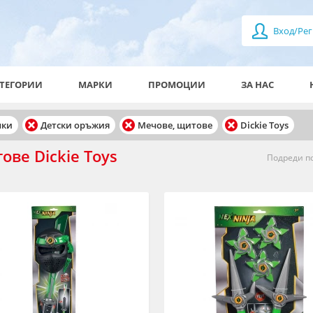
Вход/Рег
ТЕГОРИИ
МАРКИ
ПРОМОЦИИ
ЗА НАС
чки
Детски оръжия
Мечове, щитове
Dickie Toys
ове Dickie Toys
Подреди по