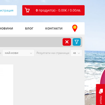
0
продукт(а) - 0.00
€
/ 0.00
лв.
истрация
НОВИНИ
БЛОГ
КОНТАКТИ
:
Резултати на страница:
пиши ни