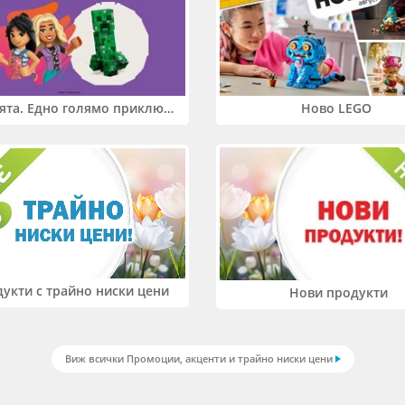
Два свята. Едно голямо приключение. Купи 2 продукта LEGO® Friends и/или LEGO® Minecraft и вземи -27%
Ново LEGO
укти с трайно ниски цени
Нови продукти
Виж всички Промоции, акценти и трайно ниски цени