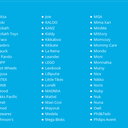
litza
Joie
MGA
oki
KALOO
Mima Xari
oliath
KANZ
MiniMe
oliath Toys
Kiddy
MiStory
raco
Kikkaboo
Momcozy
asbro
Kitikate
Mommy Care
auck
La Reina
Mondo
i Pando
Leander
Moni
iPP
LEGO
Monnalisa
ot Wheels
Lexibook
Mutsy
njusa
Lilliputie
Nice
NTEX
Little Tikes
Nikko
ON8
Lorelli
Noris
Wood
MADMIA
Nuby
akks Pacific
Mattel
Nuk
anet
Maxi Cosi
Nuna
anod
Mayoral
Owli
azwarez
Medela
Phil&Teds
ohnson's
Mega Bloks
Philips-Avent