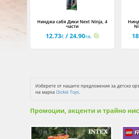
Нинджа сабя Дики Next Ninja, 4
Нинд
части
Ni
12.73
/ 24.90
18
€
лв.
Изберете от нашите предложения за детско оръ
на марка
Dickie Toys
.
Промоции, акценти и трайно ни