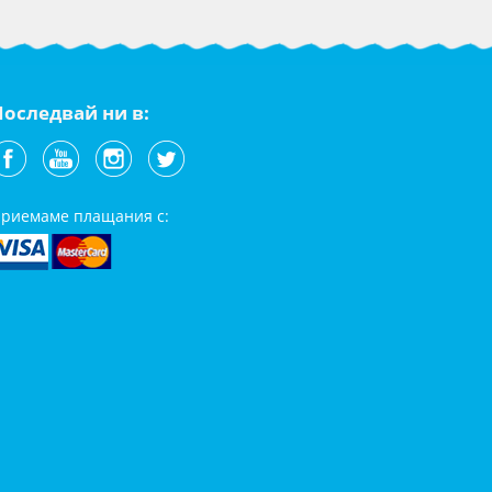
Последвай ни в:
риемаме плащания с: