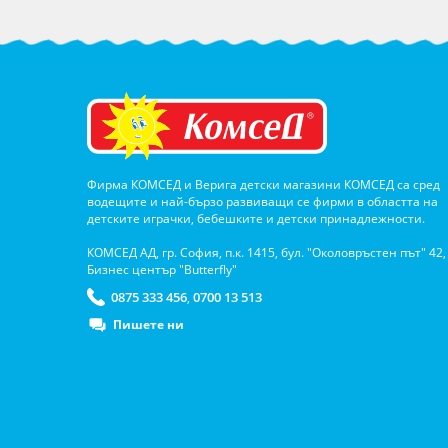
Фирма КОМСЕД и Верига детски магазини КОМСЕД са сред
водещите и най-бързо развиващи се фирми в областта на
детските играчки, бебешките и детски принадлежности.
КОМСЕД АД, гр. София, п.к. 1415, бул. "Околовръстен път" 42,
Бизнес център "Butterfly"
0875 333 456
0700 13 513
,
Пишете ни