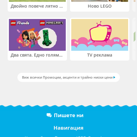
Двойно повече лятно забавление! Купи 2 продукта INTEX и вземи -33%
Ново LEGO
Два свята. Едно голямо приключение. Купи 2 продукта LEGO® Friends и/или LEGO® Minecraft и вземи -27%
TV реклама
Виж всички Промоции, акценти и трайно ниски цени
Пишете ни
Навигация