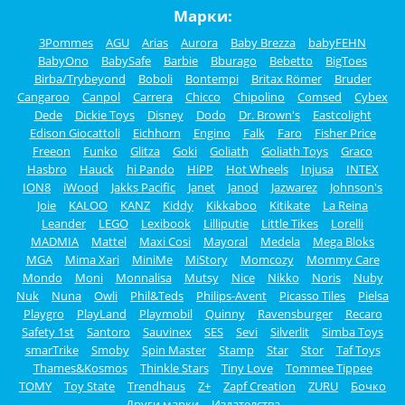
Марки:
3Pommes
AGU
Arias
Aurora
Baby Brezza
babyFEHN
BabyOno
BabySafe
Barbie
Bburago
Bebetto
BigToes
Birba/Trybeyond
Boboli
Bontempi
Britax Römer
Bruder
Cangaroo
Canpol
Carrera
Chicco
Chipolino
Comsed
Cybex
Dede
Dickie Toys
Disney
Dodo
Dr. Brown's
Eastcolight
Edison Giocattoli
Eichhorn
Engino
Falk
Faro
Fisher Price
Freeon
Funko
Glitza
Goki
Goliath
Goliath Toys
Graco
Hasbro
Hauck
hi Pando
HiPP
Hot Wheels
Injusa
INTEX
ION8
iWood
Jakks Pacific
Janet
Janod
Jazwarez
Johnson's
Joie
KALOO
KANZ
Kiddy
Kikkaboo
Kitikate
La Reina
Leander
LEGO
Lexibook
Lilliputie
Little Tikes
Lorelli
MADMIA
Mattel
Maxi Cosi
Mayoral
Medela
Mega Bloks
MGA
Mima Xari
MiniMe
MiStory
Momcozy
Mommy Care
Mondo
Moni
Monnalisa
Mutsy
Nice
Nikko
Noris
Nuby
Nuk
Nuna
Owli
Phil&Teds
Philips-Avent
Picasso Tiles
Pielsa
Playgro
PlayLand
Playmobil
Quinny
Ravensburger
Recaro
Safety 1st
Santoro
Sauvinex
SES
Sevi
Silverlit
Simba Toys
smarTrike
Smoby
Spin Master
Stamp
Star
Stor
Taf Toys
Thames&Kosmos
Thinkle Stars
Tiny Love
Tommee Tippee
TOMY
Toy State
Trendhaus
Z+
Zapf Creation
ZURU
Бочко
Други марки
Издателства