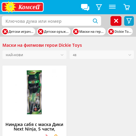
Детски играчки
Детски оръжия
Маски на герои
Dickie Toys
Маски на филмови герои Dickie Toys
Нинджа сабя с маска Дики
Next Ninja, 5 части,
асортимент