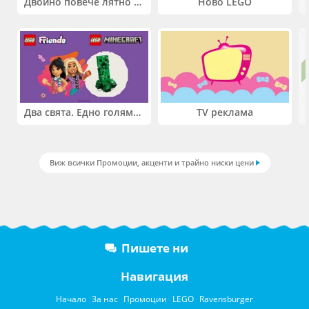
Двойно повече лятно забавление! Купи 2 продукта INTEX и вземи -33%
Ново LEGO
Два свята. Едно голямо приключение. Купи 2 продукта LEGO® Friends и/или LEGO® Minecraft и вземи -27%
TV реклама
Виж всички Промоции, акценти и трайно ниски цени
Пишете ни
Навигация
Начало
За нас
Промоции
LEGO
Ravensburger