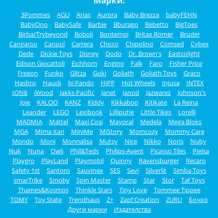
Марки:
3Pommes
AGU
Arias
Aurora
Baby Brezza
babyFEHN
BabyOno
BabySafe
Barbie
Bburago
Bebetto
BigToes
Birba/Trybeyond
Boboli
Bontempi
Britax Römer
Bruder
Cangaroo
Canpol
Carrera
Chicco
Chipolino
Comsed
Cybex
Dede
Dickie Toys
Disney
Dodo
Dr. Brown's
Eastcolight
Edison Giocattoli
Eichhorn
Engino
Falk
Faro
Fisher Price
Freeon
Funko
Glitza
Goki
Goliath
Goliath Toys
Graco
Hasbro
Hauck
hi Pando
HiPP
Hot Wheels
Injusa
INTEX
ION8
iWood
Jakks Pacific
Janet
Janod
Jazwarez
Johnson's
Joie
KALOO
KANZ
Kiddy
Kikkaboo
Kitikate
La Reina
Leander
LEGO
Lexibook
Lilliputie
Little Tikes
Lorelli
MADMIA
Mattel
Maxi Cosi
Mayoral
Medela
Mega Bloks
MGA
Mima Xari
MiniMe
MiStory
Momcozy
Mommy Care
Mondo
Moni
Monnalisa
Mutsy
Nice
Nikko
Noris
Nuby
Nuk
Nuna
Owli
Phil&Teds
Philips-Avent
Picasso Tiles
Pielsa
Playgro
PlayLand
Playmobil
Quinny
Ravensburger
Recaro
Safety 1st
Santoro
Sauvinex
SES
Sevi
Silverlit
Simba Toys
smarTrike
Smoby
Spin Master
Stamp
Star
Stor
Taf Toys
Thames&Kosmos
Thinkle Stars
Tiny Love
Tommee Tippee
TOMY
Toy State
Trendhaus
Z+
Zapf Creation
ZURU
Бочко
Други марки
Издателства