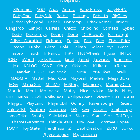
Марки:
3Pommes
AGU
Arias
Aurora
Baby Brezza
babyFEHN
BabyOno
BabySafe
Barbie
Bburago
Bebetto
BigToes
Birba/Trybeyond
Boboli
Bontempi
Britax Römer
Bruder
Cangaroo
Canpol
Carrera
Chicco
Chipolino
Comsed
Cybex
Dede
Dickie Toys
Disney
Dodo
Dr. Brown's
Eastcolight
Edison Giocattoli
Eichhorn
Engino
Falk
Faro
Fisher Price
Freeon
Funko
Glitza
Goki
Goliath
Goliath Toys
Graco
Hasbro
Hauck
hi Pando
HiPP
Hot Wheels
Injusa
INTEX
ION8
iWood
Jakks Pacific
Janet
Janod
Jazwarez
Johnson's
Joie
KALOO
KANZ
Kiddy
Kikkaboo
Kitikate
La Reina
Leander
LEGO
Lexibook
Lilliputie
Little Tikes
Lorelli
MADMIA
Mattel
Maxi Cosi
Mayoral
Medela
Mega Bloks
MGA
Mima Xari
MiniMe
MiStory
Momcozy
Mommy Care
Mondo
Moni
Monnalisa
Mutsy
Nice
Nikko
Noris
Nuby
Nuk
Nuna
Owli
Phil&Teds
Philips-Avent
Picasso Tiles
Pielsa
Playgro
PlayLand
Playmobil
Quinny
Ravensburger
Recaro
Safety 1st
Santoro
Sauvinex
SES
Sevi
Silverlit
Simba Toys
smarTrike
Smoby
Spin Master
Stamp
Star
Stor
Taf Toys
Thames&Kosmos
Thinkle Stars
Tiny Love
Tommee Tippee
TOMY
Toy State
Trendhaus
Z+
Zapf Creation
ZURU
Бочко
Други марки
Издателства