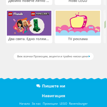
Двойно повече лятно забавление! Купи 2 продукта INTEX и вземи -33%
Ново LEGO
Два свята. Едно голямо приключение. Купи 2 продукта LEGO® Friends и/или LEGO® Minecraft и вземи -27%
TV реклама
Виж всички Промоции, акценти и трайно ниски цени
Пишете ни
Навигация
Начало
За нас
Промоции
LEGO
Ravensburger