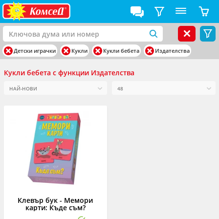
Детски играчки
Кукли
Кукли бебета
Издателства
Кукли бебета с функции Издателства
Клевър бук - Мемори
карти: Къде съм?