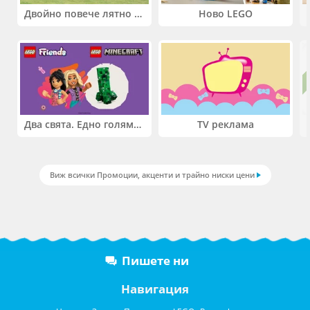
Двойно повече лятно забавление! Купи 2 продукта INTEX и вземи -33%
Ново LEGO
Два свята. Едно голямо приключение. Купи 2 продукта LEGO® Friends и/или LEGO® Minecraft и вземи -27%
TV реклама
Виж всички Промоции, акценти и трайно ниски цени
Пишете ни
Навигация