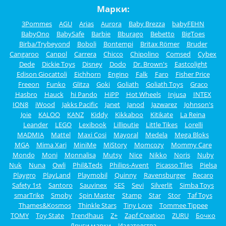
Марки:
3Pommes
AGU
Arias
Aurora
Baby Brezza
babyFEHN
BabyOno
BabySafe
Barbie
Bburago
Bebetto
BigToes
Birba/Trybeyond
Boboli
Bontempi
Britax Römer
Bruder
Cangaroo
Canpol
Carrera
Chicco
Chipolino
Comsed
Cybex
Dede
Dickie Toys
Disney
Dodo
Dr. Brown's
Eastcolight
Edison Giocattoli
Eichhorn
Engino
Falk
Faro
Fisher Price
Freeon
Funko
Glitza
Goki
Goliath
Goliath Toys
Graco
Hasbro
Hauck
hi Pando
HiPP
Hot Wheels
Injusa
INTEX
ION8
iWood
Jakks Pacific
Janet
Janod
Jazwarez
Johnson's
Joie
KALOO
KANZ
Kiddy
Kikkaboo
Kitikate
La Reina
Leander
LEGO
Lexibook
Lilliputie
Little Tikes
Lorelli
MADMIA
Mattel
Maxi Cosi
Mayoral
Medela
Mega Bloks
MGA
Mima Xari
MiniMe
MiStory
Momcozy
Mommy Care
Mondo
Moni
Monnalisa
Mutsy
Nice
Nikko
Noris
Nuby
Nuk
Nuna
Owli
Phil&Teds
Philips-Avent
Picasso Tiles
Pielsa
Playgro
PlayLand
Playmobil
Quinny
Ravensburger
Recaro
Safety 1st
Santoro
Sauvinex
SES
Sevi
Silverlit
Simba Toys
smarTrike
Smoby
Spin Master
Stamp
Star
Stor
Taf Toys
Thames&Kosmos
Thinkle Stars
Tiny Love
Tommee Tippee
TOMY
Toy State
Trendhaus
Z+
Zapf Creation
ZURU
Бочко
Други марки
Издателства