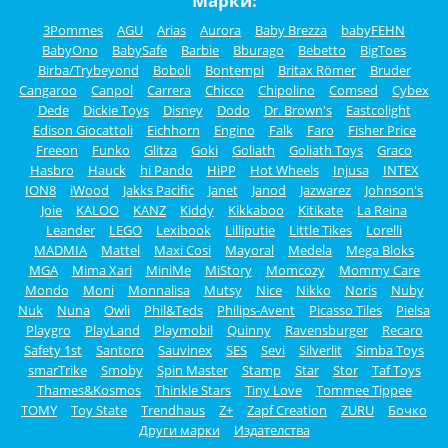
Марки:
3Pommes
AGU
Arias
Aurora
Baby Brezza
babyFEHN
BabyOno
BabySafe
Barbie
Bburago
Bebetto
BigToes
Birba/Trybeyond
Boboli
Bontempi
Britax Römer
Bruder
Cangaroo
Canpol
Carrera
Chicco
Chipolino
Comsed
Cybex
Dede
Dickie Toys
Disney
Dodo
Dr. Brown's
Eastcolight
Edison Giocattoli
Eichhorn
Engino
Falk
Faro
Fisher Price
Freeon
Funko
Glitza
Goki
Goliath
Goliath Toys
Graco
Hasbro
Hauck
hi Pando
HiPP
Hot Wheels
Injusa
INTEX
ION8
iWood
Jakks Pacific
Janet
Janod
Jazwarez
Johnson's
Joie
KALOO
KANZ
Kiddy
Kikkaboo
Kitikate
La Reina
Leander
LEGO
Lexibook
Lilliputie
Little Tikes
Lorelli
MADMIA
Mattel
Maxi Cosi
Mayoral
Medela
Mega Bloks
MGA
Mima Xari
MiniMe
MiStory
Momcozy
Mommy Care
Mondo
Moni
Monnalisa
Mutsy
Nice
Nikko
Noris
Nuby
Nuk
Nuna
Owli
Phil&Teds
Philips-Avent
Picasso Tiles
Pielsa
Playgro
PlayLand
Playmobil
Quinny
Ravensburger
Recaro
Safety 1st
Santoro
Sauvinex
SES
Sevi
Silverlit
Simba Toys
smarTrike
Smoby
Spin Master
Stamp
Star
Stor
Taf Toys
Thames&Kosmos
Thinkle Stars
Tiny Love
Tommee Tippee
TOMY
Toy State
Trendhaus
Z+
Zapf Creation
ZURU
Бочко
Други марки
Издателства