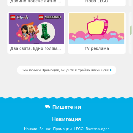
Двойно повече лятно забавление! Купи 2 продукта INTEX и вземи -33%
Ново LEGO
Два свята. Едно голямо приключение. Купи 2 продукта LEGO® Friends и/или LEGO® Minecraft и вземи -27%
TV реклама
Виж всички Промоции, акценти и трайно ниски цени
Пишете ни
Навигация
Начало
За нас
Промоции
LEGO
Ravensburger