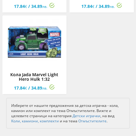
17.84
/ 34.89
17.84
/ 34.89
€
лв.
€
лв.
Кола Jada Marvel Light
Hero Hulk 1:32
17.84
/ 34.89
€
лв.
Изберете от нашите предложения за детска играчка - кола,
камион или комплект на тема Отмъстителите. Вижте и
целевите страници на категория
Детски играчки
, на вид
Коли, камиони, комплекти
и на тема
Отмъстителите
.