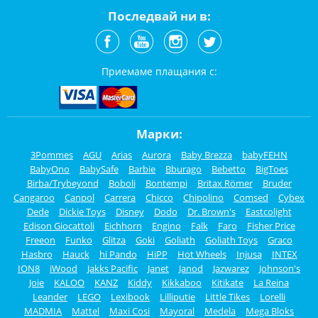
Последвай ни в:
Приемаме плащания с:
Марки:
3Pommes
AGU
Arias
Aurora
Baby Brezza
babyFEHN
BabyOno
BabySafe
Barbie
Bburago
Bebetto
BigToes
Birba/Trybeyond
Boboli
Bontempi
Britax Römer
Bruder
Cangaroo
Canpol
Carrera
Chicco
Chipolino
Comsed
Cybex
Dede
Dickie Toys
Disney
Dodo
Dr. Brown's
Eastcolight
Edison Giocattoli
Eichhorn
Engino
Falk
Faro
Fisher Price
Freeon
Funko
Glitza
Goki
Goliath
Goliath Toys
Graco
Hasbro
Hauck
hi Pando
HiPP
Hot Wheels
Injusa
INTEX
ION8
iWood
Jakks Pacific
Janet
Janod
Jazwarez
Johnson's
Joie
KALOO
KANZ
Kiddy
Kikkaboo
Kitikate
La Reina
Leander
LEGO
Lexibook
Lilliputie
Little Tikes
Lorelli
MADMIA
Mattel
Maxi Cosi
Mayoral
Medela
Mega Bloks