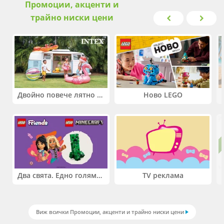
Промоции, акценти и
трайно ниски цени
Двойно повече лятно забавление! Купи 2 продукта INTEX и вземи -33%
Ново LEGO
Два свята. Едно голямо приключение. Купи 2 продукта LEGO® Friends и/или LEGO® Minecraft и вземи -27%
TV реклама
Виж всички Промоции, акценти и трайно ниски цени