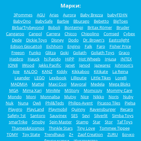
Марки:
3Pommes
AGU
Arias
Aurora
Baby Brezza
babyFEHN
BabyOno
BabySafe
Barbie
Bburago
Bebetto
BigToes
Birba/Trybeyond
Boboli
Bontempi
Britax Römer
Bruder
Cangaroo
Canpol
Carrera
Chicco
Chipolino
Comsed
Cybex
Dede
Dickie Toys
Disney
Dodo
Dr. Brown's
Eastcolight
Edison Giocattoli
Eichhorn
Engino
Falk
Faro
Fisher Price
Freeon
Funko
Glitza
Goki
Goliath
Goliath Toys
Graco
Hasbro
Hauck
hi Pando
HiPP
Hot Wheels
Injusa
INTEX
ION8
iWood
Jakks Pacific
Janet
Janod
Jazwarez
Johnson's
Joie
KALOO
KANZ
Kiddy
Kikkaboo
Kitikate
La Reina
Leander
LEGO
Lexibook
Lilliputie
Little Tikes
Lorelli
MADMIA
Mattel
Maxi Cosi
Mayoral
Medela
Mega Bloks
MGA
Mima Xari
MiniMe
MiStory
Momcozy
Mommy Care
Mondo
Moni
Monnalisa
Mutsy
Nice
Nikko
Noris
Nuby
Nuk
Nuna
Owli
Phil&Teds
Philips-Avent
Picasso Tiles
Pielsa
Playgro
PlayLand
Playmobil
Quinny
Ravensburger
Recaro
Safety 1st
Santoro
Sauvinex
SES
Sevi
Silverlit
Simba Toys
smarTrike
Smoby
Spin Master
Stamp
Star
Stor
Taf Toys
Thames&Kosmos
Thinkle Stars
Tiny Love
Tommee Tippee
TOMY
Toy State
Trendhaus
Z+
Zapf Creation
ZURU
Бочко
Други марки
Издателства