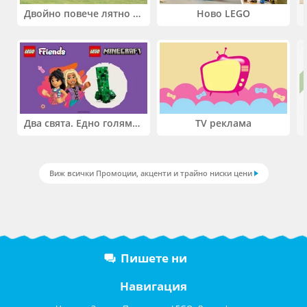
Двойно повече лятно забавление! Купи 2 продукта INTEX и вземи -33%
Ново LEGO
Два свята. Едно голямо приключение. Купи 2 продукта LEGO® Friends и/или LEGO® Minecraft и вземи -27%
TV реклама
Виж всички Промоции, акценти и трайно ниски цени
Пишете ни
Навигация