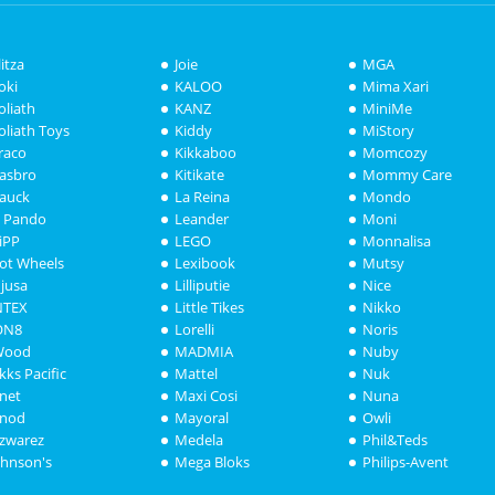
litza
Joie
MGA
oki
KALOO
Mima Xari
oliath
KANZ
MiniMe
oliath Toys
Kiddy
MiStory
raco
Kikkaboo
Momcozy
asbro
Kitikate
Mommy Care
auck
La Reina
Mondo
i Pando
Leander
Moni
iPP
LEGO
Monnalisa
ot Wheels
Lexibook
Mutsy
njusa
Lilliputie
Nice
NTEX
Little Tikes
Nikko
ON8
Lorelli
Noris
Wood
MADMIA
Nuby
akks Pacific
Mattel
Nuk
anet
Maxi Cosi
Nuna
anod
Mayoral
Owli
azwarez
Medela
Phil&Teds
ohnson's
Mega Bloks
Philips-Avent