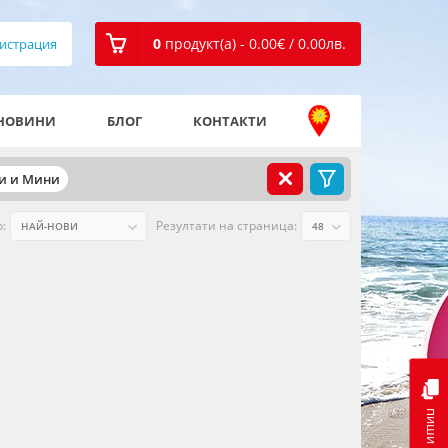
0
продукт(а) - 0.00
€
/ 0.00
лв.
истрация
НОВИНИ
БЛОГ
КОНТАКТИ
и и Мини
:
Резултати на страница:
пиши ни