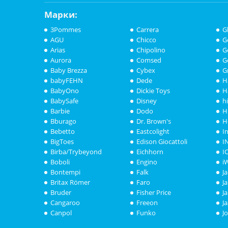
Марки:
3Pommes
Carrera
G
AGU
Chicco
G
Arias
Chipolino
G
Aurora
Comsed
G
Baby Brezza
Cybex
G
babyFEHN
Dede
H
BabyOno
Dickie Toys
H
BabySafe
Disney
h
Barbie
Dodo
H
Bburago
Dr. Brown's
H
Bebetto
Eastcolight
I
BigToes
Edison Giocattoli
I
Birba/Trybeyond
Eichhorn
I
Boboli
Engino
i
Bontempi
Falk
J
Britax Römer
Faro
J
Bruder
Fisher Price
J
Cangaroo
Freeon
J
Canpol
Funko
J