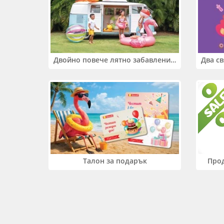
Двойно повече лятно забавление! Купи 2 продукта INTEX и вземи -33%
Прод
Талон за подарък