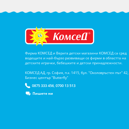
Фирма КОМСЕД и Верига детски магазини КОМСЕД са сред
водещите и най-бързо развиващи се фирми в областта на
детските играчки, бебешките и детски принадлежности.
КОМСЕД АД, гр. София, п.к. 1415, бул. "Околовръстен път" 42,
Бизнес център "Butterfly"
0875 333 456
0700 13 513
,
Пишете ни