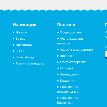
Навигация
Полезно
Начало
Общи условия
За нас
Често задавани
въпроси
Промоции
П
Адреси на магазините
LEGO
Доставка
Ravensburger
Отказ от поръчка
Талони за подарък
Кариери
Лични данни
Бисквитки
Политика за
поверителност
Политика за
Бисквитки