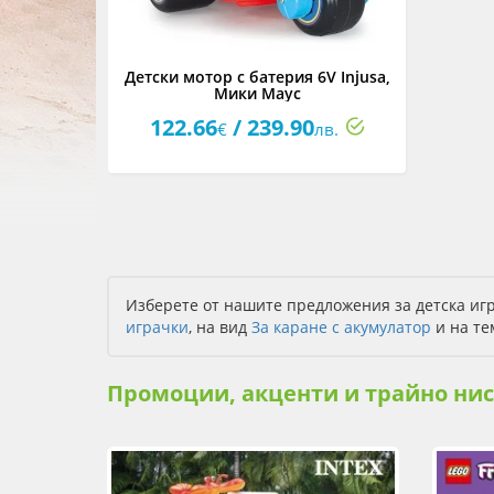
Детски мотор с батерия 6V Injusa,
Мики Маус
122.66
/ 239.90
€
лв.
Изберете от нашите предложения за детска игр
играчки
, на вид
За каране с акумулатор
и на т
Промоции, акценти и трайно ни