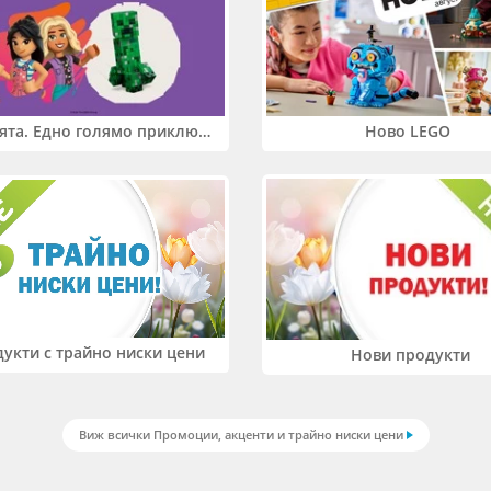
Два свята. Едно голямо приключение. Купи 2 продукта LEGO® Friends и/или LEGO® Minecraft и вземи -27%
Ново LEGO
укти с трайно ниски цени
Нови продукти
Виж всички Промоции, акценти и трайно ниски цени