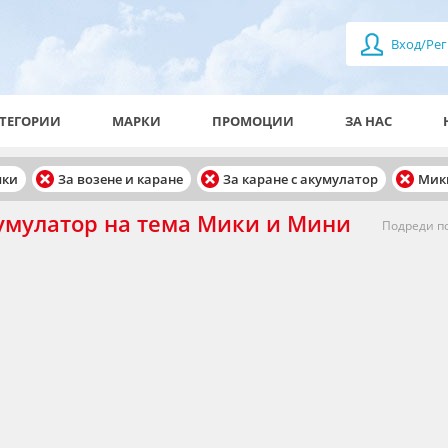
Вход/Рег
ТЕГОРИИ
МАРКИ
ПРОМОЦИИ
ЗА НАС
чки
За возене и каране
За каране с акумулатор
Мик
кумулатор на тема Мики и Мини
Подреди по