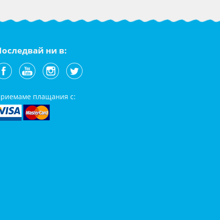
Последвай ни в:
риемаме плащания с: