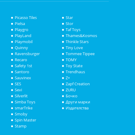
Picasso Tiles
Star
Pielsa
Stor
Playgro
Taf Toys
PlayLand
Thames&Kosmos
Playmobil
Thinkle Stars
Quinny
Tiny Love
Ravensburger
Tommee Tippee
Recaro
TOMY
Safety 1st
Toy State
Santoro
Trendhaus
Sauvinex
Z+
SES
Zapf Creation
Sevi
ZURU
Silverlit
Бочко
Simba Toys
Други марки
smarTrike
Издателства
Smoby
Spin Master
Stamp