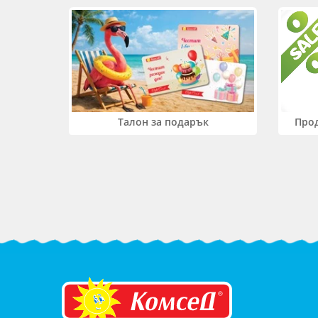
Прод
Талон за подарък