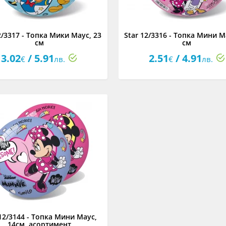
2/3317 - Топка Мики Маус, 23
Star 12/3316 - Топка Мини M
см
см
3.02
/ 5.91
2.51
/ 4.91
€
лв.
€
лв.
 12/3144 - Топка Мини Маус,
14см, асортимент