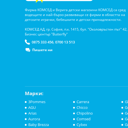
Фирма КОМСЕД и Верига детски магазини КОМСЕД са сред
водещите и най-бързо развиващи се фирми в областта на
детските играчки, бебешките и детски принадлежности.
КОМСЕД АД, гр. София, п.к. 1415, бул. "Околовръстен път" 42,
Бизнес център "Butterfly"
0875 333 456
0700 13 513
,
Пишете ни
Марки:
3Pommes
Carrera
G
AGU
Chicco
G
Arias
Chipolino
G
Aurora
Comsed
G
Baby Brezza
Cybex
G