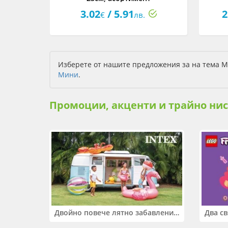
3.02
/ 5.91
2
€
лв.
Изберете от нашите предложения за на тема М
Мини
.
Промоции, акценти и трайно ни
Двойно повече лятно забавление! Купи 2 продукта INTEX и вземи -33%