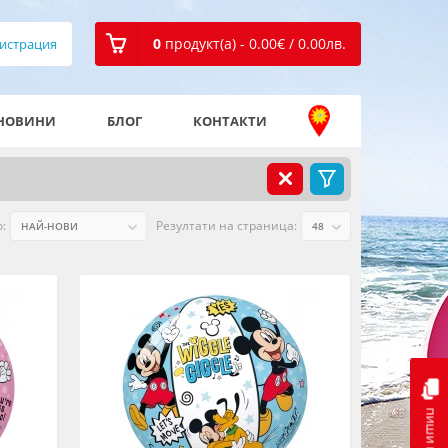
0
продукт(а) - 0.00
€
/ 0.00
лв.
истрация
НОВИНИ
БЛОГ
КОНТАКТИ
:
Резултати на страница:
пиши ни