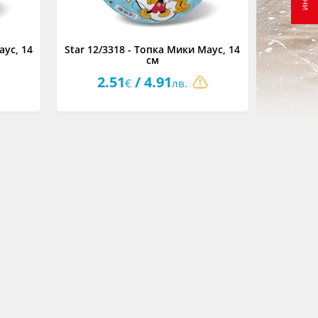
аус, 14
Star 12/3318 - Топка Мики Маус, 14
см
2.51
/ 4.91
€
лв.