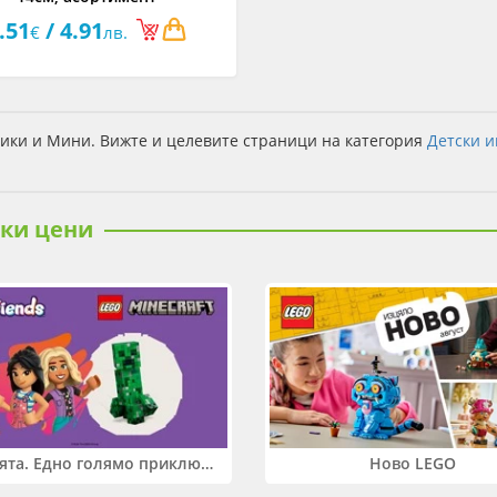
.51
/ 4.91
€
лв.
ики и Мини. Вижте и целевите страници на категория
Детски и
ски цени
Два свята. Едно голямо приключение. Купи 2 продукта LEGO® Friends и/или LEGO® Minecraft и вземи -27%
Ново LEGO