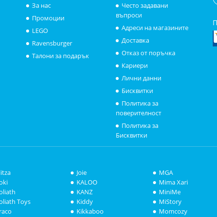
За нас
Често задавани
въпроси
Промоции
П
Адреси на магазините
LEGO
Доставка
Ravensburger
Отказ от поръчка
Талони за подарък
Кариери
Лични данни
Бисквитки
Политика за
поверителност
Политика за
Бисквитки
litza
Joie
MGA
oki
KALOO
Mima Xari
oliath
KANZ
MiniMe
oliath Toys
Kiddy
MiStory
raco
Kikkaboo
Momcozy