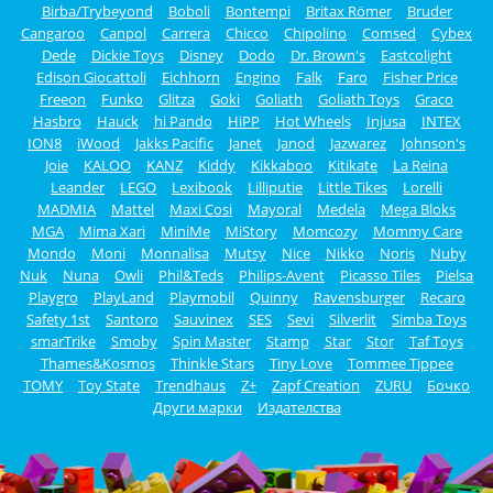
Birba/Trybeyond
Boboli
Bontempi
Britax Römer
Bruder
Cangaroo
Canpol
Carrera
Chicco
Chipolino
Comsed
Cybex
Dede
Dickie Toys
Disney
Dodo
Dr. Brown's
Eastcolight
Edison Giocattoli
Eichhorn
Engino
Falk
Faro
Fisher Price
Freeon
Funko
Glitza
Goki
Goliath
Goliath Toys
Graco
Hasbro
Hauck
hi Pando
HiPP
Hot Wheels
Injusa
INTEX
ION8
iWood
Jakks Pacific
Janet
Janod
Jazwarez
Johnson's
Joie
KALOO
KANZ
Kiddy
Kikkaboo
Kitikate
La Reina
Leander
LEGO
Lexibook
Lilliputie
Little Tikes
Lorelli
MADMIA
Mattel
Maxi Cosi
Mayoral
Medela
Mega Bloks
MGA
Mima Xari
MiniMe
MiStory
Momcozy
Mommy Care
Mondo
Moni
Monnalisa
Mutsy
Nice
Nikko
Noris
Nuby
Nuk
Nuna
Owli
Phil&Teds
Philips-Avent
Picasso Tiles
Pielsa
Playgro
PlayLand
Playmobil
Quinny
Ravensburger
Recaro
Safety 1st
Santoro
Sauvinex
SES
Sevi
Silverlit
Simba Toys
smarTrike
Smoby
Spin Master
Stamp
Star
Stor
Taf Toys
Thames&Kosmos
Thinkle Stars
Tiny Love
Tommee Tippee
TOMY
Toy State
Trendhaus
Z+
Zapf Creation
ZURU
Бочко
Други марки
Издателства