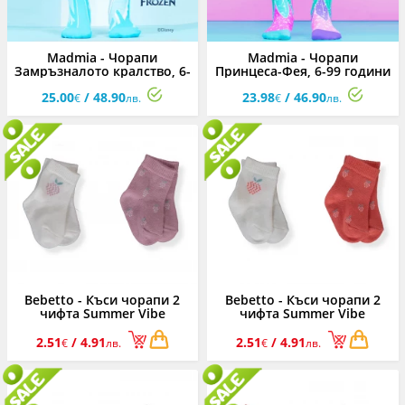
Madmia - Чорапи
Madmia - Чорапи
Замръзналото кралство, 6-
Принцеса-Фея, 6-99 години
99 години
25.00
/ 48.90
23.98
/ 46.90
€
лв.
€
лв.
Bebetto - Къси чорапи 2
Bebetto - Къси чорапи 2
чифта Summer Vibe
чифта Summer Vibe
S676EP, момиче, 0-36 м.
S676ESC, момиче, 0-36 м.
2.51
/ 4.91
2.51
/ 4.91
€
лв.
€
лв.