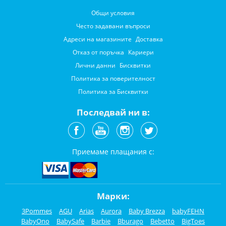
Общи условия
Често задавани въпроси
Адреси на магазините
Доставка
Отказ от поръчка
Кариери
Лични данни
Бисквитки
Политика за поверителност
Политика за Бисквитки
Последвай ни в:
Приемаме плащания с:
Марки:
3Pommes
AGU
Arias
Aurora
Baby Brezza
babyFEHN
BabyOno
BabySafe
Barbie
Bburago
Bebetto
BigToes