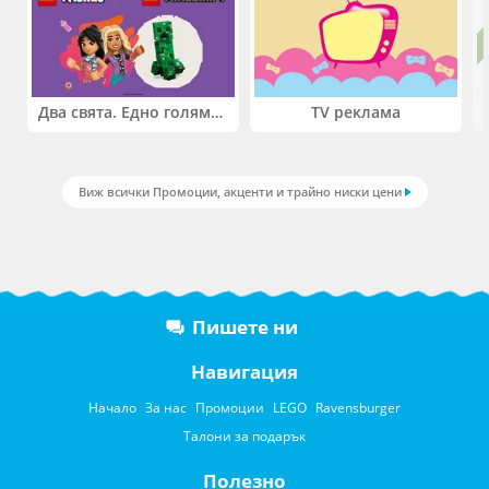
Два свята. Едно голямо приключение. Купи 2 продукта LEGO® Friends и/или LEGO® Minecraft и вземи -27%
TV реклама
Виж всички Промоции, акценти и трайно ниски цени
Пишете ни
Навигация
Начало
За нас
Промоции
LEGO
Ravensburger
Талони за подарък
Полезно