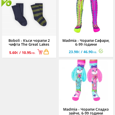
Boboli - Къси чорапи 2
Madmia - Чорапи Сафари,
чифта The Great Lakes
6-99 години
392093/2440, момче, 19/21-
23.98
/ 46.90
34/36
€
лв.
5.60
/ 10.95
€
лв.
Madmia - Чорапи Сладко
зайче, 6-99 години