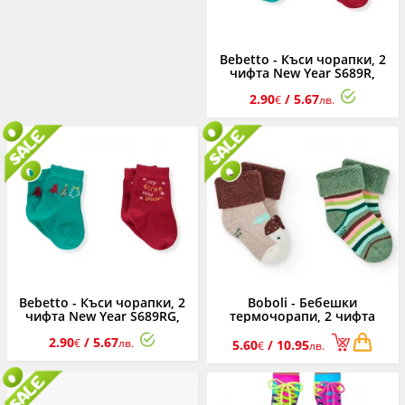
Bebetto - Къси чорапки, 2
чифта New Year S689R,
унисекс, червен, 0-36 м.
2.90
/ 5.67
€
лв.
Bebetto - Къси чорапки, 2
Boboli - Бебешки
чифта New Year S689RG,
термочорапи, 2 чифта
унисекс, червено-зелен, 0-
Cozy Winter 192002/7402,
2.90
/ 5.67
36 м.
унисекс, 16/21
€
лв.
5.60
/ 10.95
€
лв.