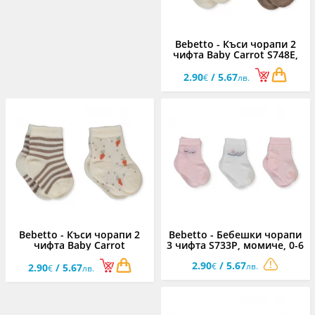
Bebetto - Къси чорапи 2
чифта Baby Carrot S748E,
момче, 0-24 м.
2.90
/ 5.67
€
лв.
Bebetto - Къси чорапи 2
Bebetto - Бебешки чорапи
чифта Baby Carrot
3 чифта S733P, момиче, 0-6
S748E/BR, момче, 0-24 м.
м.
2.90
/ 5.67
€
лв.
2.90
/ 5.67
€
лв.