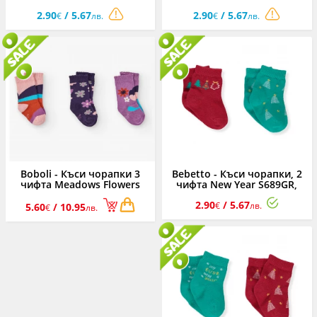
м.
м.
2.90
/ 5.67
2.90
/ 5.67
€
лв.
€
лв.
Boboli - Къси чорапки 3
Bebetto - Къси чорапки, 2
чифта Meadows Flowers
чифта New Year S689GR,
292036/6123, момиче,
унисекс, зелен, 0-36 м.
2.90
/ 5.67
19/21-31/33
€
лв.
5.60
/ 10.95
€
лв.