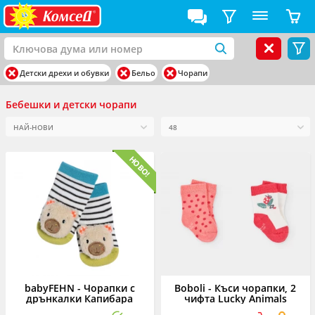
Детски дрехи и обувки
Бельо
Чорапи
Бебешки и детски чорапи
babyFEHN - Чорапки с
Boboli - Къси чорапки, 2
дрънкалки Капибара
чифта Lucky Animals
193003/3948, момиче, 16/24