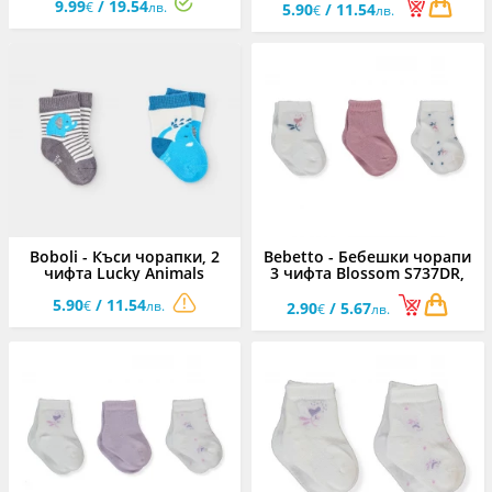
9.99
/ 19.54
€
лв.
5.90
/ 11.54
€
лв.
Boboli - Къси чорапки, 2
Bebetto - Бебешки чорапи
чифта Lucky Animals
3 чифта Blossom S737DR,
193003/2619, момче, 16/24
момиче, 0-6 м.
5.90
/ 11.54
€
лв.
2.90
/ 5.67
€
лв.