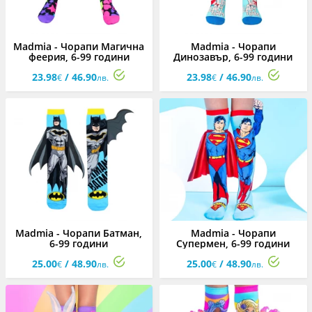
Madmia - Чорапи Магична
Madmia - Чорапи
феерия, 6-99 години
Динозавър, 6-99 години
23.98
/ 46.90
23.98
/ 46.90
€
лв.
€
лв.
Madmia - Чорапи Батман,
Madmia - Чорапи
6-99 години
Супермен, 6-99 години
25.00
/ 48.90
25.00
/ 48.90
€
лв.
€
лв.