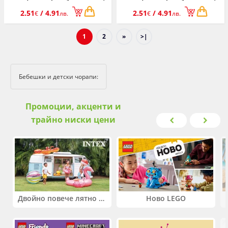
момче, 0-36 м.
момче, 0-36 м.
2.51
/ 4.91
2.51
/ 4.91
€
лв.
€
лв.
1
2
»
>|
Бебешки и детски чорапи:
Промоции, акценти и
трайно ниски цени
Двойно повече лятно забавление! Купи 2 продукта INTEX и вземи -33%
Ново LEGO