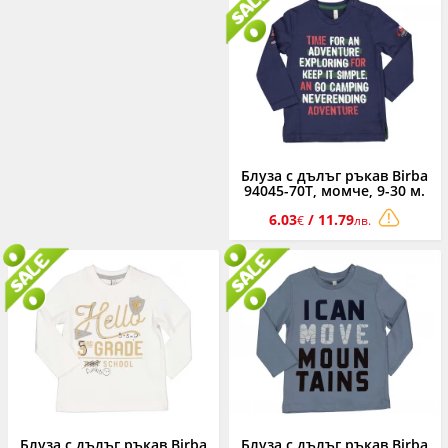
Блуза с дълъг ръкав Birba
94045-70T, момче, 9-30 м.
6.03
/ 11.79
€
лв.
Блуза с дълъг ръкав Birba
Блуза с дълъг ръкав Birba