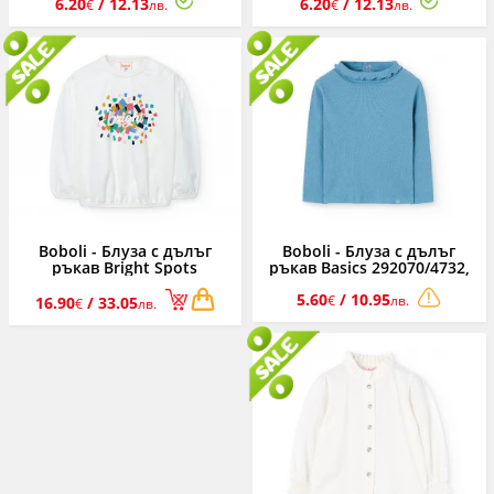
6.20
/ 12.13
6.20
/ 12.13
екрю, 0-3 м.
м.
€
лв.
€
лв.
Boboli - Блуза с дълъг
Boboli - Блуза с дълъг
ръкав Bright Spots
ръкав Basics 292070/4732,
202082/1111, момиче, 12
момиче, 12 м.-6 г.
5.60
/ 10.95
м.-6 г.
€
лв.
16.90
/ 33.05
€
лв.