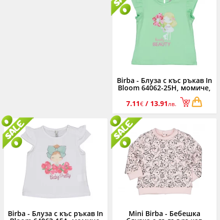
Birba - Блуза с къс ръкав In
Bloom 64062-25H, момиче,
9м.-7 г.
7.11
/ 13.91
€
лв.
Birba - Блуза с къс ръкав In
Mini Birba - Бебешка