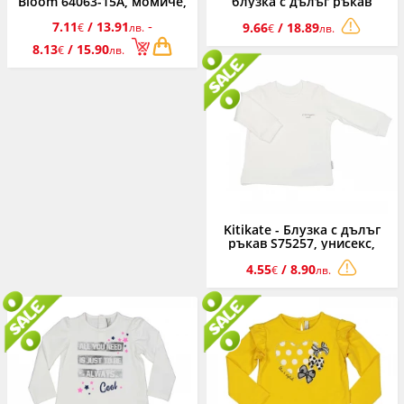
Bloom 64063-15A, момиче,
блузка с дълъг ръкав
9м.-7 г.
Spotty Family 56809-95Z,
-
7.11
/ 13.91
9.66
/ 18.89
€
лв.
момиче, 3-9 м.
€
лв.
8.13
/ 15.90
€
лв.
Kitikate - Блузка с дълъг
ръкав S75257, унисекс,
екрю, 12-36 м.
4.55
/ 8.90
€
лв.