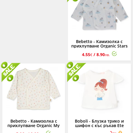
Bebetto - Камизолка с
прихлупване Organic Stars
and Koalas T3957, момче,
4.55
/ 8.90
0-3 м.
€
лв.
Bebetto - Камизолка с
Boboli - Блузка трико и
прихлупване Organic My
шифон с къс ръкав Ete
Mushroom T3810, момиче,
Cool 701109/1100, момиче,