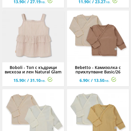
13.90
/ 27.19
11.90
/ 23.27
€
лв.
€
лв.
Boboli - Топ с къдрици
Bebetto - Камизолка с
вискоза и лен Natural Glam
прихлупване Basic/26
723013/9797, момиче, 4-8 г.
T4134BR, унисекс, 0-3 м.
15.90
/ 31.10
6.90
/ 13.50
€
лв.
€
лв.