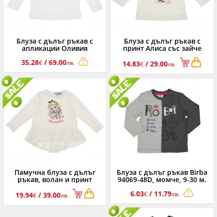
Блуза с дълъг ръкав с
Блуза с дълъг ръкав с
апликации Оливия
принт Алиса със зайче
Monnalisa, момиче, 2-10 г.
Monnalisa, момиче, 6-24 м.
35.28
/ 69.00
€
лв.
14.83
/ 29.00
€
лв.
Памучна блуза с дълъг
Блуза с дълъг ръкав Birba
ръкав, волан и принт
94069-48D, момче, 9-30 м.
Алиса Monnalisa, момиче,
6.03
/ 11.79
6-24 м.
€
лв.
19.94
/ 39.00
€
лв.