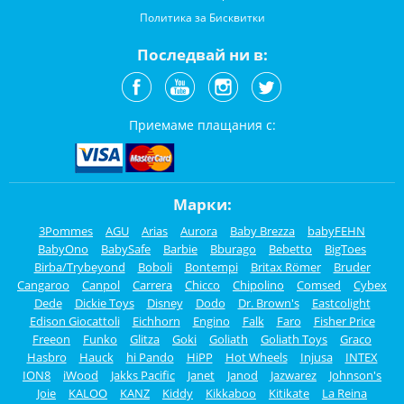
Политика за Бисквитки
Последвай ни в:
Приемаме плащания с:
Марки:
3Pommes
AGU
Arias
Aurora
Baby Brezza
babyFEHN
BabyOno
BabySafe
Barbie
Bburago
Bebetto
BigToes
Birba/Trybeyond
Boboli
Bontempi
Britax Römer
Bruder
Cangaroo
Canpol
Carrera
Chicco
Chipolino
Comsed
Cybex
Dede
Dickie Toys
Disney
Dodo
Dr. Brown's
Eastcolight
Edison Giocattoli
Eichhorn
Engino
Falk
Faro
Fisher Price
Freeon
Funko
Glitza
Goki
Goliath
Goliath Toys
Graco
Hasbro
Hauck
hi Pando
HiPP
Hot Wheels
Injusa
INTEX
ION8
iWood
Jakks Pacific
Janet
Janod
Jazwarez
Johnson's
Joie
KALOO
KANZ
Kiddy
Kikkaboo
Kitikate
La Reina