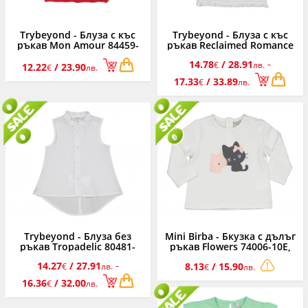
Trybeyond - Блуза с къс
Trybeyond - Блуза с къс
ръкав Mon Amour 84459-
ръкав Reclaimed Romance
50N, момиче, 6-12 г.
80490-15A, момиче, 6-12 г.
-
14.78
/ 28.91
€
лв.
12.22
/ 23.90
€
лв.
17.33
/ 33.89
€
лв.
Trybeyond - Блуза без
Mini Birba - Бкузка с дълъг
ръкав Tropadelic 80481-
ръкав Flowers 74006-10E,
15A, момиче, 6-12 г.
момиче, 3-24 м.
-
14.27
/ 27.91
8.13
/ 15.90
€
лв.
€
лв.
16.36
/ 32.00
€
лв.