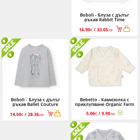
Boboli - Блуза с дълъг
ръкав Rabbit Time
702010/1111, момиче, 2-8 г.
16.90
/ 33.05
€
лв.
Boboli - Блуза с дълъг
Bebetto - Камизолка с
ръкав Ballet Couture
прихлупване Organic Farm
722045/8146, момиче, 6-12
T3832, унисекс, 0-3 м.
5.06
/ 9.90
г.
€
лв.
14.50
/ 28.36
€
лв.