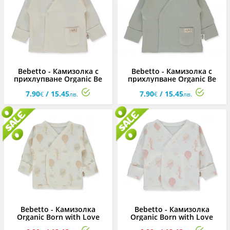
Bebetto - Камизолка с
Bebetto - Камизолка с
прихлупване Organic Be
прихлупване Organic Be
Nature T4270E, унисекс, 0-3
Nature T4270M, унисекс, 0-
7.90
/ 15.45
7.90
/ 15.45
м.
3 м.
€
лв.
€
лв.
Bebetto - Камизолка
Bebetto - Камизолка
Organic Born with Love
Organic Born with Love
T4039DE, унисекс, тъмно
T4039E, унисекс, екрю, 0-3