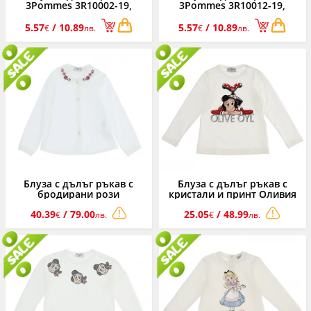
3Pommes 3R10002-19,
3Pommes 3R10012-19,
момиче, 6 м.-3 г.
момиче, 6 м.-3 г.
5.57
/ 10.89
5.57
/ 10.89
€
лв.
€
лв.
Блуза с дълъг ръкав с
Блуза с дълъг ръкав с
бродирани рози
кристали и принт Оливия
Monnalisa, момиче, 2-10 г.
Monnalisa, момиче, 2-10 г.
40.39
/ 79.00
25.05
/ 48.99
€
лв.
€
лв.