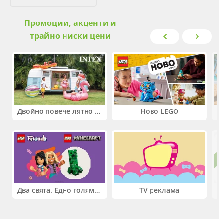
Промоции, акценти и
трайно ниски цени
Двойно повече лятно забавление! Купи 2 продукта INTEX и вземи -33%
Ново LEGO
Два свята. Едно голямо приключение. Купи 2 продукта LEGO® Friends и/или LEGO® Minecraft и вземи -27%
TV реклама