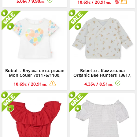
5.06
/ 9.90
0-3 м.
2-8 г.
€
лв.
10.69
/ 20.91
€
лв.
Boboli - Блузка с къс ръкав
Bebetto - Камизолка
Mon Couer 701176/1100,
Organic Bee Hunters T3617,
момиче, 2-8 г.
унисекс, 0-3 м.
10.69
/ 20.91
4.35
/ 8.51
€
лв.
€
лв.