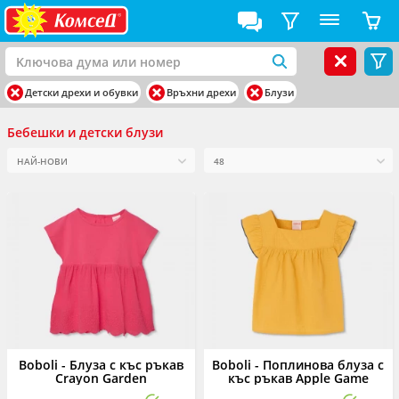
Детски дрехи и обувки
Връхни дрехи
Блузи
Бебешки и детски блузи
Boboli - Блуза с къс ръкав
Boboli - Поплинова блуза с
Crayon Garden
къс ръкав Apple Game
323020/3826, момиче, 2-8 г.
343044/1168, момиче, 2-8 г.