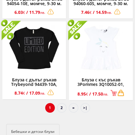
94054-10E, момче, 9-30 м.
94060-60S, момче, 9-30 м.
6.03
/ 11.79
7.46
/ 14.59
€
лв.
€
лв.
Блуза с дълъг ръкав
Блуза с къс ръкав
Trybeyond 94439-10A,
3Pommes 3Q10052-01,
момиче, 3-9 г.
момиче, 6-9 м.
8.74
/ 17.09
€
лв.
8.95
/ 17.50
€
лв.
1
2
»
>|
Бебешки и детски блузи