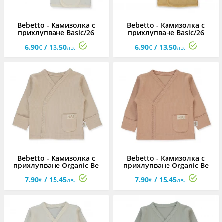
Bebetto - Камизолка с
Bebetto - Камизолка с
прихлупване Basic/26
прихлупване Basic/26
T4134E, унисекс, 0-3 м.
T4134MU, унисекс, 0-3 м.
6.90
/ 13.50
6.90
/ 13.50
€
лв.
€
лв.
Bebetto - Камизолка с
Bebetto - Камизолка с
прихлупване Organic Be
прихлупване Organic Be
Nature T4270BE, унисекс, 0-
Nature T4270BRR, унисекс,
7.90
/ 15.45
7.90
/ 15.45
3 м.
0-3 м.
€
лв.
€
лв.