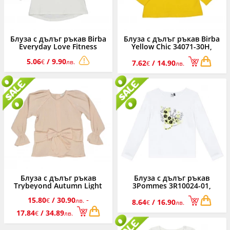
Блуза с дълъг ръкав Birba
Блуза с дълъг ръкав Birba
Everyday Love Fitness
Yellow Chic 34071-30H,
34026-10E, момиче, 6-30 м.
момиче, 6-30 м.
5.06
/ 9.90
€
лв.
7.62
/ 14.90
€
лв.
Блуза с дълъг ръкав
Блуза с дълъг ръкав
Trybeyond Autumn Light
3Pommes 3R10024-01,
30487-050, момиче, 3-12 г.
момиче, 3-10 г.
-
15.80
/ 30.90
€
лв.
8.64
/ 16.90
€
лв.
17.84
/ 34.89
€
лв.