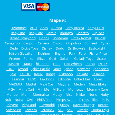
Марки:
3Pommes
AGU
Arias
Aurora
Baby Brezza
babyFEHN
BabyOno
BabySafe
Barbie
Bburago
Bebetto
BigToes
Birba/Trybeyond
Boboli
Bontempi
Britax Römer
Bruder
Cangaroo
Canpol
Carrera
Chicco
Chipolino
Comsed
Cybex
Dede
Dickie Toys
Disney
Dodo
Dr. Brown's
Eastcolight
Edison Giocattoli
Eichhorn
Engino
Falk
Faro
Fisher Price
Freeon
Funko
Glitza
Goki
Goliath
Goliath Toys
Graco
Hasbro
Hauck
hi Pando
HiPP
Hot Wheels
Injusa
INTEX
ION8
iWood
Jakks Pacific
Janet
Janod
Jazwarez
Johnson's
Joie
KALOO
KANZ
Kiddy
Kikkaboo
Kitikate
La Reina
Leander
LEGO
Lexibook
Lilliputie
Little Tikes
Lorelli
MADMIA
Mattel
Maxi Cosi
Mayoral
Medela
Mega Bloks
MGA
Mima Xari
MiniMe
MiStory
Momcozy
Mommy Care
Mondo
Moni
Monnalisa
Mutsy
Nice
Nikko
Noris
Nuby
Nuk
Nuna
Owli
Phil&Teds
Philips-Avent
Picasso Tiles
Pielsa
Playgro
PlayLand
Playmobil
Quinny
Ravensburger
Recaro
Safety 1st
Santoro
Sauvinex
SES
Sevi
Silverlit
Simba Toys
smarTrike
Smoby
Spin Master
Stamp
Star
Stor
Taf Toys