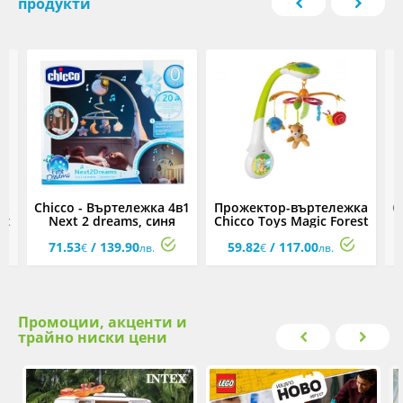
продукти
ка
Chicco - Въртележка 4в1
Прожектор-въртележка
C
st
Next 2 dreams, синя
Chicco Toys Magic Forest
71.53
/ 139.90
59.82
/ 117.00
€
лв.
€
лв.
Промоции, акценти и
трайно ниски цени