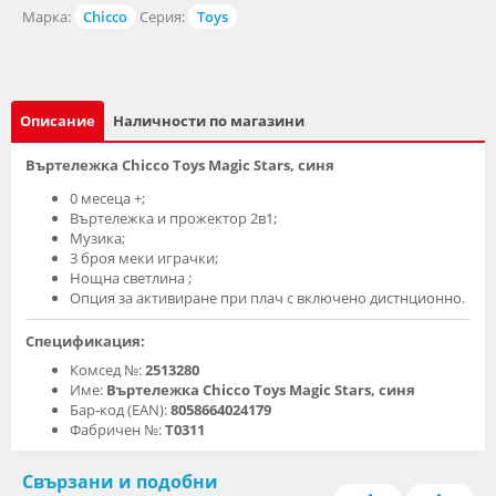
Марка:
Chicco
Серия:
Toys
Описание
Наличности по магазини
Въртележка Chicco Toys Magic Stars, синя
0 месеца +;
Въртележка и прожектор 2в1;
Музика;
3 броя меки играчки;
Нощна светлина ;
Опция за активиране при плач с включено дистнционно.
Спецификация:
Комсед №:
2513280
Име:
Въртележка Chicco Toys Magic Stars, синя
Бар-код (EAN):
8058664024179
Фабричен №:
Т0311
Свързани и подобни