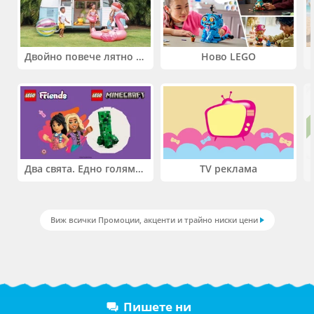
Двойно повече лятно забавление! Купи 2 продукта INTEX и вземи -33%
Ново LEGO
Два свята. Едно голямо приключение. Купи 2 продукта LEGO® Friends и/или LEGO® Minecraft и вземи -27%
TV реклама
Виж всички Промоции, акценти и трайно ниски цени
Пишете ни