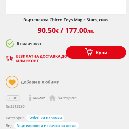
Въртележка Chicco Toys Magic Stars, синя
90.50
/ 177.00
€
лв.
В наличност
Купи
БЕЗПЛАТНА ДОСТАВКА ДО ОФИС НА КУРИЕР - СПИДИ
ИЛИ ЕКОНТ
Момче
На закрито
0 - 3г.
№ 2513280
Категория:
Бебешки играчки
Вид:
Въртележки и играчки за легло