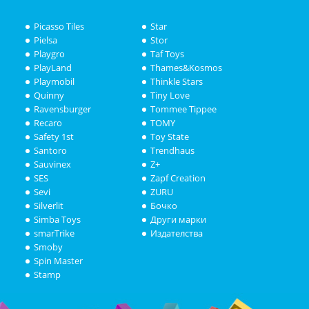
Picasso Tiles
Star
Pielsa
Stor
Playgro
Taf Toys
PlayLand
Thames&Kosmos
Playmobil
Thinkle Stars
Quinny
Tiny Love
Ravensburger
Tommee Tippee
Recaro
TOMY
Safety 1st
Toy State
Santoro
Trendhaus
Sauvinex
Z+
SES
Zapf Creation
Sevi
ZURU
Silverlit
Бочко
Simba Toys
Други марки
smarTrike
Издателства
Smoby
Spin Master
Stamp