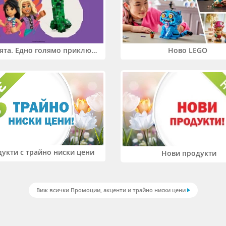
Два свята. Едно голямо приключение. Купи 2 продукта LEGO® Friends и/или LEGO® Minecraft и вземи -27%
Ново LEGO
укти с трайно ниски цени
Нови продукти
Виж всички Промоции, акценти и трайно ниски цени