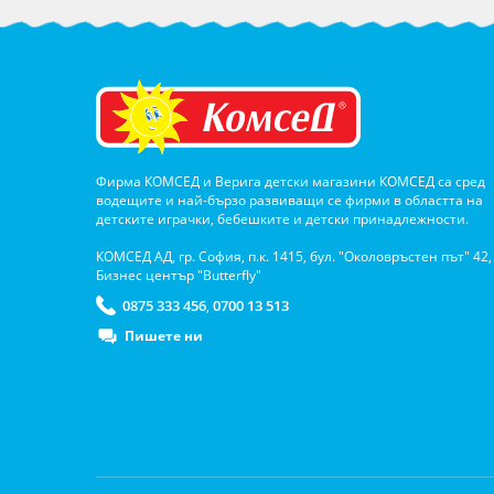
Фирма КОМСЕД и Верига детски магазини КОМСЕД са сред
водещите и най-бързо развиващи се фирми в областта на
детските играчки, бебешките и детски принадлежности.
КОМСЕД АД, гр. София, п.к. 1415, бул. "Околовръстен път" 42,
Бизнес център "Butterfly"
0875 333 456
0700 13 513
,
Пишете ни