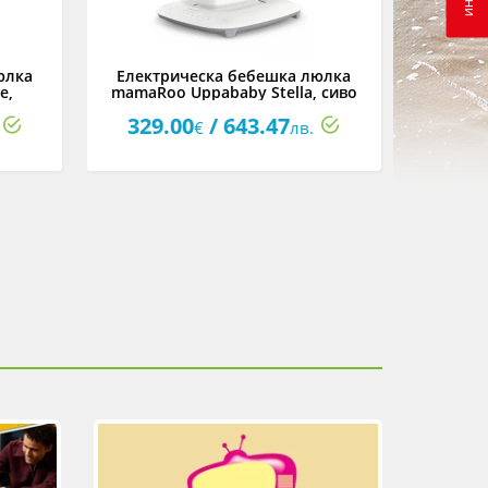
юлка
Електрическа бебешка люлка
e,
mamaRoo Uppababy Stella, сивo
нж
меланж
329.00
/ 643.47
€
лв.