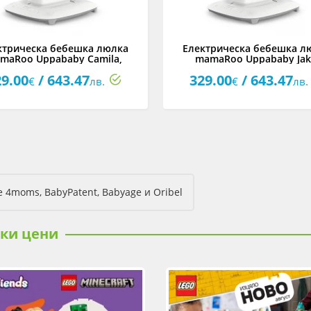
ктрическа бебешка люлка
Електрическа бебешка л
maRoo Uppababy Camila,
mamaRoo Uppababy Jak
тъмнозелено меланж
въгленово черно мела
29.00
/ 643.47
329.00
/ 643.47
€
лв.
€
лв.
4moms, BabyPatent, Babyage и Oribel
ски цени