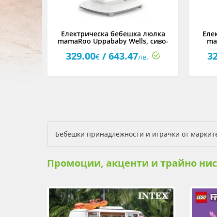
Електрическа бебешка люлка
Еле
mamaRoo Uppababy Wells, сивo-
ma
кафяв меланж
329.00
/ 643.47
3
€
лв.
Бебешки принадлежности и играчки от марките 
Промоции, акценти и трайно ни