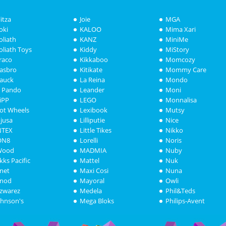
litza
Joie
MGA
oki
KALOO
Mima Xari
oliath
KANZ
MiniMe
oliath Toys
Kiddy
MiStory
raco
Kikkaboo
Momcozy
asbro
Kitikate
Mommy Care
auck
La Reina
Mondo
i Pando
Leander
Moni
iPP
LEGO
Monnalisa
ot Wheels
Lexibook
Mutsy
njusa
Lilliputie
Nice
NTEX
Little Tikes
Nikko
ON8
Lorelli
Noris
Wood
MADMIA
Nuby
akks Pacific
Mattel
Nuk
anet
Maxi Cosi
Nuna
anod
Mayoral
Owli
azwarez
Medela
Phil&Teds
ohnson's
Mega Bloks
Philips-Avent