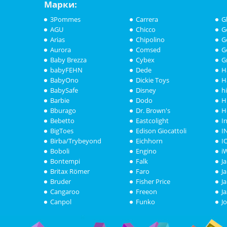
Марки:
3Pommes
Carrera
G
AGU
Chicco
G
Arias
Chipolino
G
Aurora
Comsed
G
Baby Brezza
Cybex
G
babyFEHN
Dede
H
BabyOno
Dickie Toys
H
BabySafe
Disney
h
Barbie
Dodo
H
Bburago
Dr. Brown's
H
Bebetto
Eastcolight
I
BigToes
Edison Giocattoli
I
Birba/Trybeyond
Eichhorn
I
Boboli
Engino
i
Bontempi
Falk
J
Britax Römer
Faro
J
Bruder
Fisher Price
J
Cangaroo
Freeon
J
Canpol
Funko
J