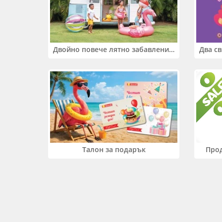
Двойно повече лятно забавление! Купи 2 продукта INTEX и вземи -33%
Прод
Талон за подарък