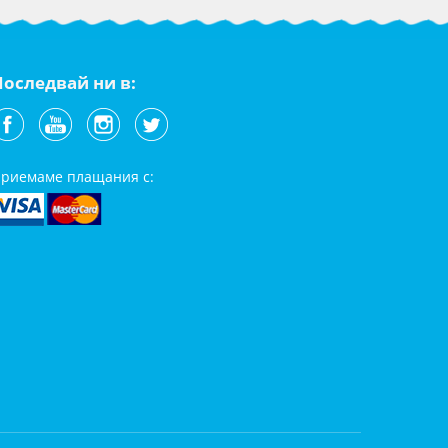
Последвай ни в:
риемаме плащания с: