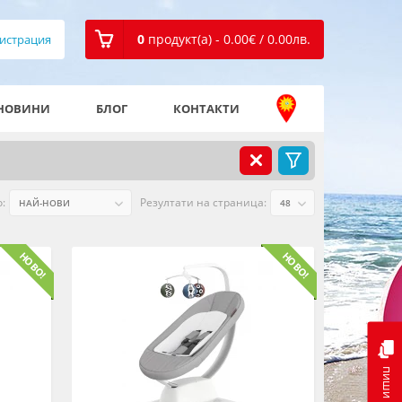
0
продукт(а) - 0.00
€
/ 0.00
лв.
истрация
НОВИНИ
БЛОГ
КОНТАКТИ
:
Резултати на страница:
пиши ни