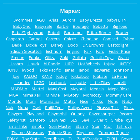
Марки:
3Pommes
AGU
Arias
Aurora
Baby Brezza
babyFEHN
BabyOno
BabySafe
Barbie
Bburago
Bebetto
BigToes
Birba/Trybeyond
Boboli
Bontempi
Britax Römer
Bruder
Cangaroo
Canpol
Carrera
Chicco
Chipolino
Comsed
Cybex
Dede
Dickie Toys
Disney
Dodo
Dr. Brown's
Eastcolight
Edison Giocattoli
Eichhorn
Engino
Falk
Faro
Fisher Price
Freeon
Funko
Glitza
Goki
Goliath
Goliath Toys
Graco
Hasbro
Hauck
hi Pando
HiPP
Hot Wheels
Injusa
INTEX
ION8
iWood
Jakks Pacific
Janet
Janod
Jazwarez
Johnson's
Joie
KALOO
KANZ
Kiddy
Kikkaboo
Kitikate
La Reina
Leander
LEGO
Lexibook
Lilliputie
Little Tikes
Lorelli
MADMIA
Mattel
Maxi Cosi
Mayoral
Medela
Mega Bloks
MGA
Mima Xari
MiniMe
MiStory
Momcozy
Mommy Care
Mondo
Moni
Monnalisa
Mutsy
Nice
Nikko
Noris
Nuby
Nuk
Nuna
Owli
Phil&Teds
Philips-Avent
Picasso Tiles
Pielsa
Playgro
PlayLand
Playmobil
Quinny
Ravensburger
Recaro
Safety 1st
Santoro
Sauvinex
SES
Sevi
Silverlit
Simba Toys
smarTrike
Smoby
Spin Master
Stamp
Star
Stor
Taf Toys
Thames&Kosmos
Thinkle Stars
Tiny Love
Tommee Tippee
TOMY
Toy State
Trendhaus
Z+
Zapf Creation
ZURU
Бочко