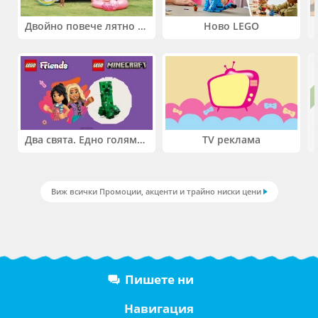
Двойно повече лятно забавление! Купи 2 продукта INTEX и вземи -33%
Ново LEGO
Два свята. Едно голямо приключение. Купи 2 продукта LEGO® Friends и/или LEGO® Minecraft и вземи -27%
TV реклама
Виж всички Промоции, акценти и трайно ниски цени
Пишете ни
Навигация