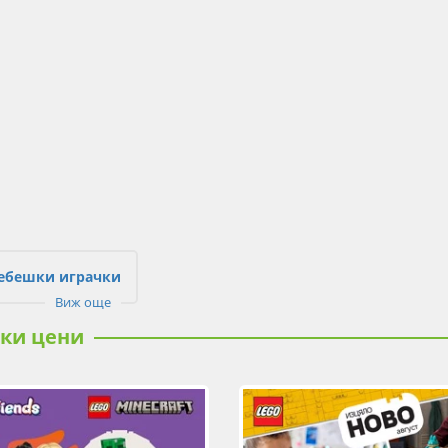
ебешки играчки
Виж още
ски цени