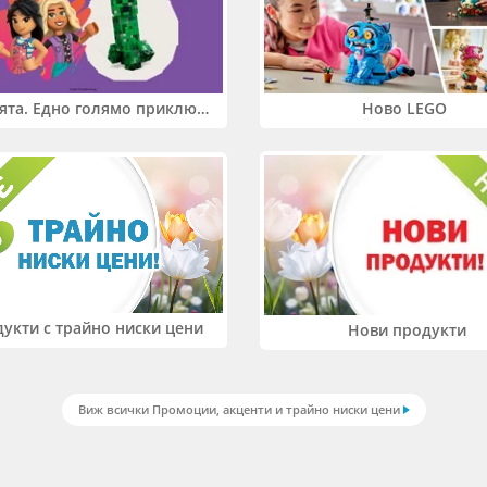
Два свята. Едно голямо приключение. Купи 2 продукта LEGO® Friends и/или LEGO® Minecraft и вземи -27%
Ново LEGO
укти с трайно ниски цени
Нови продукти
Виж всички Промоции, акценти и трайно ниски цени