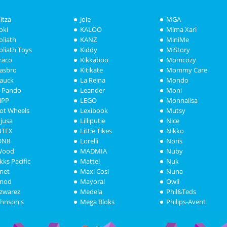
litza
Joie
MGA
oki
KALOO
Mima Xari
oliath
KANZ
MiniMe
oliath Toys
Kiddy
MiStory
raco
Kikkaboo
Momcozy
asbro
Kitikate
Mommy Care
auck
La Reina
Mondo
i Pando
Leander
Moni
iPP
LEGO
Monnalisa
ot Wheels
Lexibook
Mutsy
njusa
Lilliputie
Nice
NTEX
Little Tikes
Nikko
ON8
Lorelli
Noris
Wood
MADMIA
Nuby
akks Pacific
Mattel
Nuk
anet
Maxi Cosi
Nuna
anod
Mayoral
Owli
azwarez
Medela
Phil&Teds
ohnson's
Mega Bloks
Philips-Avent