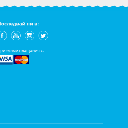
Последвай ни в:
риемаме плащания с: