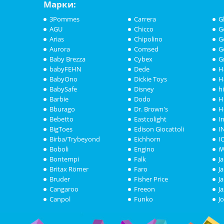
Марки:
3Pommes
Carrera
G
AGU
Chicco
G
Arias
Chipolino
G
Aurora
Comsed
G
Baby Brezza
Cybex
G
babyFEHN
Dede
H
BabyOno
Dickie Toys
H
BabySafe
Disney
h
Barbie
Dodo
H
Bburago
Dr. Brown's
H
Bebetto
Eastcolight
I
BigToes
Edison Giocattoli
I
Birba/Trybeyond
Eichhorn
I
Boboli
Engino
i
Bontempi
Falk
J
Britax Römer
Faro
J
Bruder
Fisher Price
J
Cangaroo
Freeon
J
Canpol
Funko
J