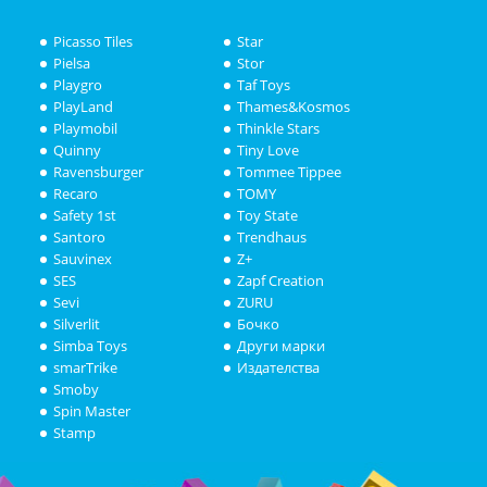
Picasso Tiles
Star
Pielsa
Stor
Playgro
Taf Toys
PlayLand
Thames&Kosmos
Playmobil
Thinkle Stars
Quinny
Tiny Love
Ravensburger
Tommee Tippee
Recaro
TOMY
Safety 1st
Toy State
Santoro
Trendhaus
Sauvinex
Z+
SES
Zapf Creation
Sevi
ZURU
Silverlit
Бочко
Simba Toys
Други марки
smarTrike
Издателства
Smoby
Spin Master
Stamp