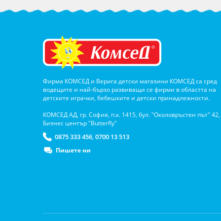
Фирма КОМСЕД и Верига детски магазини КОМСЕД са сред
водещите и най-бързо развиващи се фирми в областта на
детските играчки, бебешките и детски принадлежности.
КОМСЕД АД, гр. София, п.к. 1415, бул. "Околовръстен път" 42,
Бизнес център "Butterfly"
0875 333 456
0700 13 513
,
Пишете ни