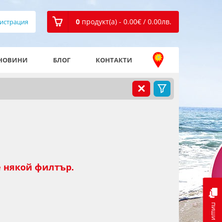
0
продукт(а) - 0.00
€
/ 0.00
лв.
истрация
НОВИНИ
БЛОГ
КОНТАКТИ
 някой филтър.
пиши ни