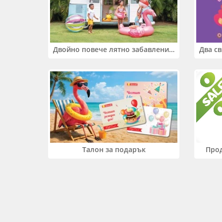
Двойно повече лятно забавление! Купи 2 продукта INTEX и вземи -33%
Прод
Талон за подарък