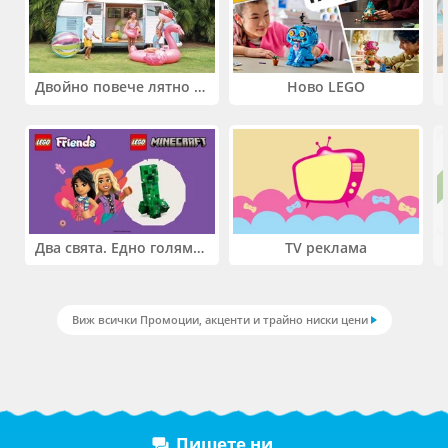
Двойно повече лятно забавление! Купи 2 продукта INTEX и вземи -33%
Ново LEGO
Два свята. Едно голямо приключение. Купи 2 продукта LEGO® Friends и/или LEGO® Minecraft и вземи -27%
TV реклама
Виж всички Промоции, акценти и трайно ниски цени
Пишете ни