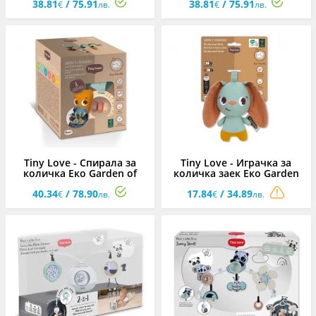
38.81
/ 75.91
38.81
/ 75.91
€
лв.
€
лв.
Tiny Love - Спирала за
Tiny Love - Играчка за
количка Еко Garden of
количка заек Еко Garden
Adventures, 0м+
of Adventures, 0м+
40.34
/ 78.90
17.84
/ 34.89
€
лв.
€
лв.