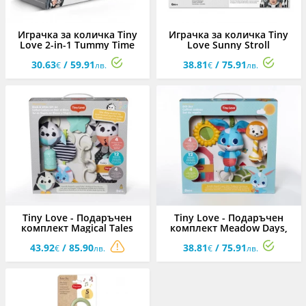
Играчка за количка Tiny
Играчка за количка Tiny
Love 2-in-1 Tummy Time
Love Sunny Stroll
Black&White Decor, 0м+
Black&White Decor, 0м+
30.63
/ 59.91
38.81
/ 75.91
€
лв.
€
лв.
Tiny Love - Подаръчен
Tiny Love - Подаръчен
комплект Magical Tales
комплект Meadow Days,
Black&White, 0м+
0м+
43.92
/ 85.90
38.81
/ 75.91
€
лв.
€
лв.