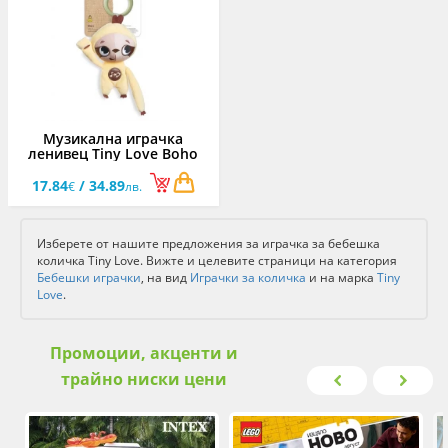
Музикална играчка
ленивец Tiny Love Boho
Chic, 0м+
17.84
/ 34.89
€
лв.
Изберете от нашите предложения за играчка за бебешка
количка Tiny Love. Вижте и целевите страници на категория
Бебешки играчки
, на вид
Играчки за количка
и на марка
Tiny
Love
.
Промоции, акценти и
трайно ниски цени