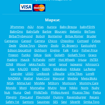
Марки:
3Pommes
AGU
Arias
Aurora
Baby Brezza
babyFEHN
BabyOno
BabySafe
Barbie
Bburago
Bebetto
BigToes
Birba/Trybeyond
Boboli
Bontempi
Britax Römer
Bruder
Cangaroo
Canpol
Carrera
Chicco
Chipolino
Comsed
Cybex
Dede
Dickie Toys
Disney
Dodo
Dr. Brown's
Eastcolight
Edison Giocattoli
Eichhorn
Engino
Falk
Faro
Fisher Price
Freeon
Funko
Glitza
Goki
Goliath
Goliath Toys
Graco
Hasbro
Hauck
hi Pando
HiPP
Hot Wheels
Injusa
INTEX
ION8
iWood
Jakks Pacific
Janet
Janod
Jazwarez
Johnson's
Joie
KALOO
KANZ
Kiddy
Kikkaboo
Kitikate
La Reina
Leander
LEGO
Lexibook
Lilliputie
Little Tikes
Lorelli
MADMIA
Mattel
Maxi Cosi
Mayoral
Medela
Mega Bloks
MGA
Mima Xari
MiniMe
MiStory
Momcozy
Mommy Care
Mondo
Moni
Monnalisa
Mutsy
Nice
Nikko
Noris
Nuby
Nuk
Nuna
Owli
Phil&Teds
Philips-Avent
Picasso Tiles
Pielsa
Playgro
PlayLand
Playmobil
Quinny
Ravensburger
Recaro
Safety 1st
Santoro
Sauvinex
SES
Sevi
Silverlit
Simba Toys