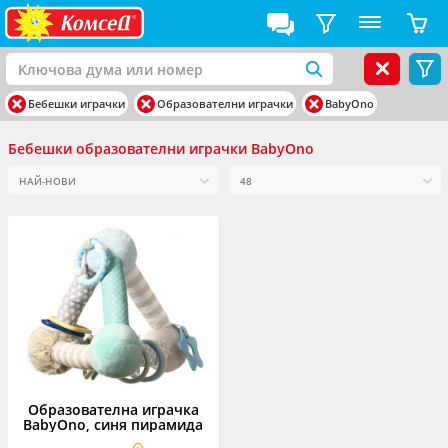
Бебешки играчки
Образователни играчки
BabyOno
Бебешки образователни играчки BabyOno
Образователна играчка
BabyOno, синя пирамида