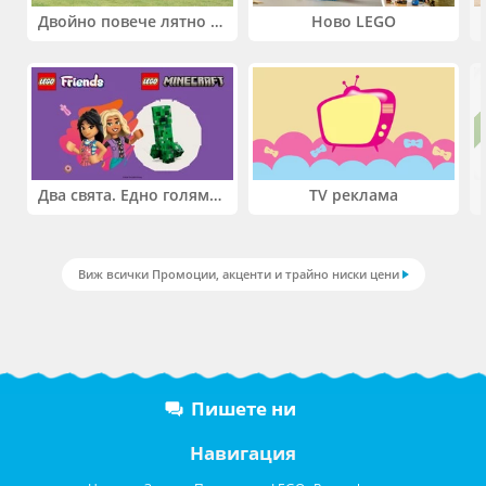
Двойно повече лятно забавление! Купи 2 продукта INTEX и вземи -33%
Ново LEGO
Два свята. Едно голямо приключение. Купи 2 продукта LEGO® Friends и/или LEGO® Minecraft и вземи -27%
TV реклама
Виж всички Промоции, акценти и трайно ниски цени
Пишете ни
Навигация