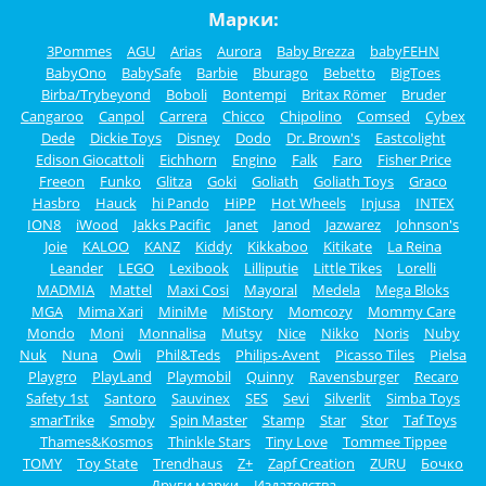
Марки:
3Pommes
AGU
Arias
Aurora
Baby Brezza
babyFEHN
BabyOno
BabySafe
Barbie
Bburago
Bebetto
BigToes
Birba/Trybeyond
Boboli
Bontempi
Britax Römer
Bruder
Cangaroo
Canpol
Carrera
Chicco
Chipolino
Comsed
Cybex
Dede
Dickie Toys
Disney
Dodo
Dr. Brown's
Eastcolight
Edison Giocattoli
Eichhorn
Engino
Falk
Faro
Fisher Price
Freeon
Funko
Glitza
Goki
Goliath
Goliath Toys
Graco
Hasbro
Hauck
hi Pando
HiPP
Hot Wheels
Injusa
INTEX
ION8
iWood
Jakks Pacific
Janet
Janod
Jazwarez
Johnson's
Joie
KALOO
KANZ
Kiddy
Kikkaboo
Kitikate
La Reina
Leander
LEGO
Lexibook
Lilliputie
Little Tikes
Lorelli
MADMIA
Mattel
Maxi Cosi
Mayoral
Medela
Mega Bloks
MGA
Mima Xari
MiniMe
MiStory
Momcozy
Mommy Care
Mondo
Moni
Monnalisa
Mutsy
Nice
Nikko
Noris
Nuby
Nuk
Nuna
Owli
Phil&Teds
Philips-Avent
Picasso Tiles
Pielsa
Playgro
PlayLand
Playmobil
Quinny
Ravensburger
Recaro
Safety 1st
Santoro
Sauvinex
SES
Sevi
Silverlit
Simba Toys
smarTrike
Smoby
Spin Master
Stamp
Star
Stor
Taf Toys
Thames&Kosmos
Thinkle Stars
Tiny Love
Tommee Tippee
TOMY
Toy State
Trendhaus
Z+
Zapf Creation
ZURU
Бочко
Други марки
Издателства