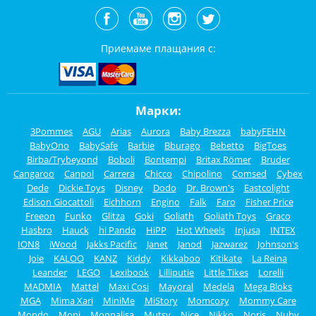
Приемаме плащания с:
Марки:
3Pommes
AGU
Arias
Aurora
Baby Brezza
babyFEHN
BabyOno
BabySafe
Barbie
Bburago
Bebetto
BigToes
Birba/Trybeyond
Boboli
Bontempi
Britax Römer
Bruder
Cangaroo
Canpol
Carrera
Chicco
Chipolino
Comsed
Cybex
Dede
Dickie Toys
Disney
Dodo
Dr. Brown's
Eastcolight
Edison Giocattoli
Eichhorn
Engino
Falk
Faro
Fisher Price
Freeon
Funko
Glitza
Goki
Goliath
Goliath Toys
Graco
Hasbro
Hauck
hi Pando
HiPP
Hot Wheels
Injusa
INTEX
ION8
iWood
Jakks Pacific
Janet
Janod
Jazwarez
Johnson's
Joie
KALOO
KANZ
Kiddy
Kikkaboo
Kitikate
La Reina
Leander
LEGO
Lexibook
Lilliputie
Little Tikes
Lorelli
MADMIA
Mattel
Maxi Cosi
Mayoral
Medela
Mega Bloks
MGA
Mima Xari
MiniMe
MiStory
Momcozy
Mommy Care
Mondo
Moni
Monnalisa
Mutsy
Nice
Nikko
Noris
Nuby