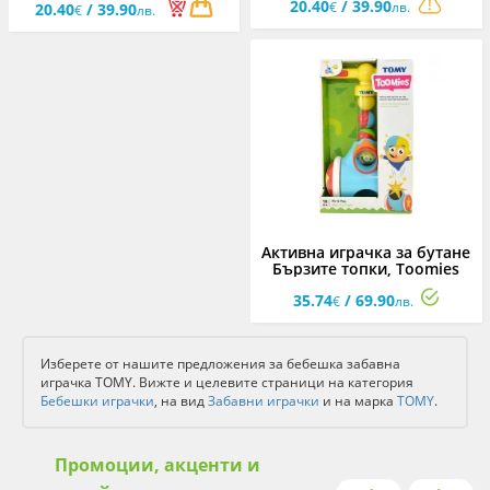
20.40
/ 39.90
€
лв.
20.40
/ 39.90
€
лв.
Активна играчка за бутане
Бързите топки, Toomies
35.74
/ 69.90
€
лв.
Изберете от нашите предложения за бебешка забавна
играчка TOMY. Вижте и целевите страници на категория
Бебешки играчки
, на вид
Забавни играчки
и на марка
TOMY
.
Промоции, акценти и