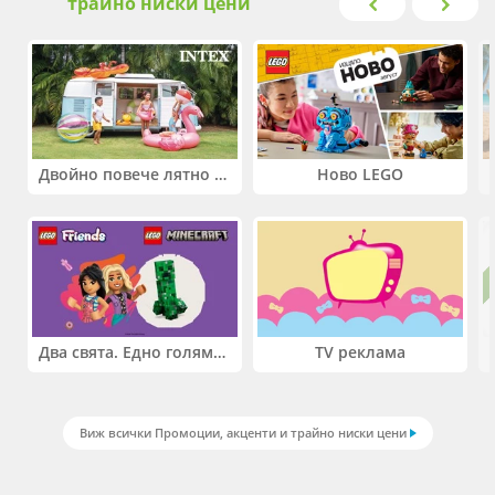
трайно ниски цени
Двойно повече лятно забавление! Купи 2 продукта INTEX и вземи -33%
Ново LEGO
Два свята. Едно голямо приключение. Купи 2 продукта LEGO® Friends и/или LEGO® Minecraft и вземи -27%
TV реклама
Виж всички Промоции, акценти и трайно ниски цени