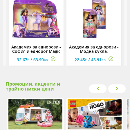
 -
Академия за еднорози -
Академия за еднорози -
А
София и еднорог Magic
Модна кукла,
П
Wildstar
асортимент
32.67
/ 63.90
22.45
/ 43.91
€
лв.
€
лв.
Промоции, акценти и
трайно ниски цени