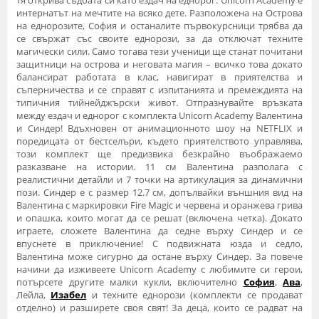
тя открива съдбата си като ездач на еднорог. Unicorn Academy е
интернатът на мечтите на всяко дете. Разположена на Острова
на еднорозите, София и останалите първокурсници трябва да
се свържат със своите еднорози, за да отключат техните
магически сили. Само тогава тези ученици ще станат почитани
защитници на острова и неговата магия – всичко това докато
балансират работата в клас, навигират в приятелства и
съперничества и се справят с изпитанията и премеждията на
типичния тийнейджърски живот. Отпразнувайте връзката
между ездач и еднорог с комплекта Unicorn Academy Валентина
и Синдер! Вдъхновен от анимационното шоу на NETFLIX и
поредицата от бестселъри, където приятелството управлява,
този комплект ще предизвика безкрайно въображаемо
разказване на истории. 11 см Валентина разполага с
реалистични детайли и 7 точки на артикулация за динамични
пози. Синдер е с размер 12.7 см, допълвайки външния вид на
Валентина с маркировки Fire Magic и червена и оранжева грива
и опашка, които могат да се решат (включена четка). Докато
играете, сложете Валентина да седне върху Синдер и се
впуснете в приключение! С подвижната юзда и седло,
Валентина може сигурно да остане върху Синдер. За повече
начини да изживеете Unicorn Academy с любимите си герои,
потърсете другите малки кукли, включително
София
,
Ава
,
Лейла,
Изабел
и техните еднорози (комплекти се продават
отделно) и разширете своя свят! За деца, които се радват на