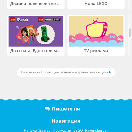
Двойно повече лятно забавление! Купи 2 продукта INTEX и вземи -33%
Ново LEGO
Два свята. Едно голямо приключение. Купи 2 продукта LEGO® Friends и/или LEGO® Minecraft и вземи -27%
TV реклама
Виж всички Промоции, акценти и трайно ниски цени
Пишете ни
Навигация
Начало
За нас
Промоции
LEGO
Ravensburger