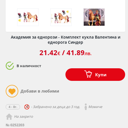
Академия за еднорози - Комплект кукла Валентина и
еднорога Синдер
21.42
/ 41.89
€
лв.
В наличност
Купи
- Забранено за деца до 3 год.
Момиче
4 - 8г.
На закрито
№ 0252203