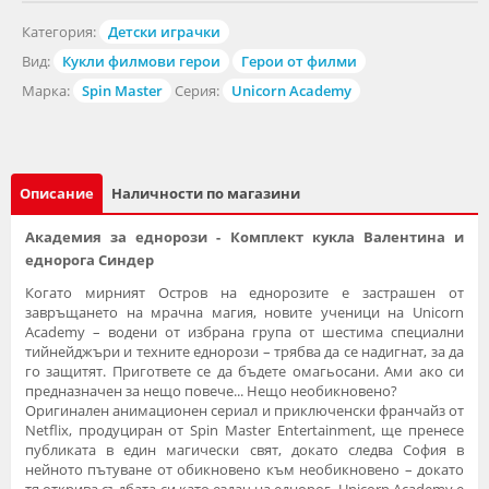
Категория:
Детски играчки
Вид:
Кукли филмови герои
Герои от филми
Марка:
Spin Master
Серия:
Unicorn Academy
Описание
Наличности по магазини
Академия за еднорози - Комплект кукла Валентина и
еднорога Синдер
Когато мирният Остров на еднорозите е застрашен от
завръщането на мрачна магия, новите ученици на Unicorn
Academy – водени от избрана група от шестима специални
тийнейджъри и техните еднорози – трябва да се надигнат, за да
го защитят. Пригответе се да бъдете омагьосани. Ами ако си
предназначен за нещо повече... Нещо необикновено?
Оригинален анимационен сериал и приключенски франчайз от
Netflix, продуциран от Spin Master Entertainment, ще пренесе
публиката в един магически свят, докато следва София в
нейното пътуване от обикновено към необикновено – докато