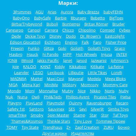
Марки:
3Pommes
AGU
Arias
Aurora
Baby Brezza
babyFEHN
BabyOno
BabySafe
Barbie
Bburago
Bebetto
BigToes
Birba/Trybeyond
Boboli
Bontempi
Britax Römer
Bruder
Cangaroo
Canpol
Carrera
Chicco
Chipolino
Comsed
Cybex
Dede
Dickie Toys
Disney
Dodo
Dr. Brown's
Eastcolight
Edison Giocattoli
Eichhorn
Engino
Falk
Faro
Fisher Price
Freeon
Funko
Glitza
Goki
Goliath
Goliath Toys
Graco
Hasbro
Hauck
hi Pando
HiPP
Hot Wheels
Injusa
INTEX
ION8
iWood
Jakks Pacific
Janet
Janod
Jazwarez
Johnson's
Joie
KALOO
KANZ
Kiddy
Kikkaboo
Kitikate
La Reina
Leander
LEGO
Lexibook
Lilliputie
Little Tikes
Lorelli
MADMIA
Mattel
Maxi Cosi
Mayoral
Medela
Mega Bloks
MGA
Mima Xari
MiniMe
MiStory
Momcozy
Mommy Care
Mondo
Moni
Monnalisa
Mutsy
Nice
Nikko
Noris
Nuby
Nuk
Nuna
Owli
Phil&Teds
Philips-Avent
Picasso Tiles
Pielsa
Playgro
PlayLand
Playmobil
Quinny
Ravensburger
Recaro
Safety 1st
Santoro
Sauvinex
SES
Sevi
Silverlit
Simba Toys
smarTrike
Smoby
Spin Master
Stamp
Star
Stor
Taf Toys
Thames&Kosmos
Thinkle Stars
Tiny Love
Tommee Tippee
TOMY
Toy State
Trendhaus
Z+
Zapf Creation
ZURU
Бочко
Други марки
Издателства