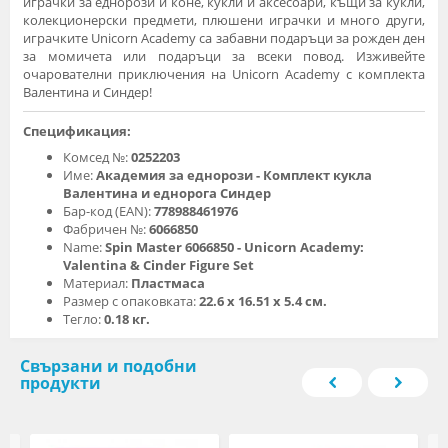
играчки за еднорози и коне, кукли и аксесоари, къщи за кукли,
колекционерски предмети, плюшени играчки и много други,
играчките Unicorn Academy са забавни подаръци за рожден ден
за момичета или подаръци за всеки повод. Изживейте
очарователни приключения на Unicorn Academy с комплекта
Валентина и Синдер!
Спецификация:
Комсед №:
0252203
Име:
Академия за еднорози - Комплект кукла
Валентина и еднорога Синдер
Бар-код (EAN):
778988461976
Фабричен №:
6066850
Name:
Spin Master 6066850 - Unicorn Academy:
Valentina & Cinder Figure Set
Материал:
Пластмаса
Размер с опаковката:
22.6 х 16.51 х 5.4 см.
Тегло:
0.18 кг.
Свързани и подобни
продукти