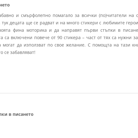
нето
забавно и смърфолепно помагало за всички (по)читатели на
 тук децата ще се радват и на много стикери с любимите геро
воята фина моторика и да направят първи стъпки в писане
 са включени повече от 90 стикера – част от тях са нужни за
а могат да използват по свое желание. С помощта на тази кн
о се забавляват!
пки в писането