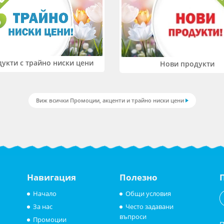
укти с трайно ниски цени
Нови продукти
Виж всички Промоции, акценти и трайно ниски цени
Навигация
Полезно
Начало
Общи условия
За нас
Често задавани
въпроси
Промоции