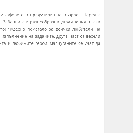
 смърфовете в предучилищна възраст. Наред с
и. Забавните и разнообразни упражнения в тази
то! Чудесно помагало за всички любители на
 изпълнение на задачите, друга част са весели
ига и любимите герои, малчуганите се учат да