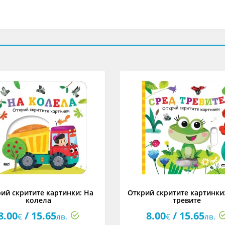
ий скритите картинки: На
Открий скритите картинки
колела
тревите
8.00
/ 15.65
8.00
/ 15.65
€
лв.
€
лв.