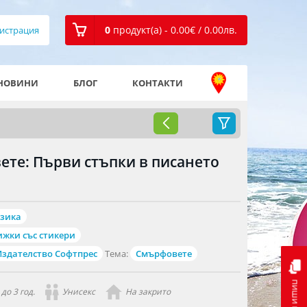
0
продукт(а) - 0.00
€
/ 0.00
лв.
истрация
НОВИНИ
БЛОГ
КОНТАКТИ
ете: Първи стъпки в писането
узика
ижки със стикери
Издателство Софтпрес
Тема:
Смърфовете
пиши ни
до 3 год.
Унисекс
На закрито