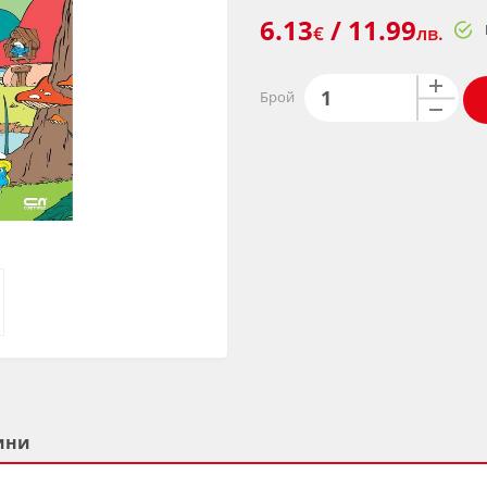
6.13
/ 11.99
€
лв.
Брой
ини