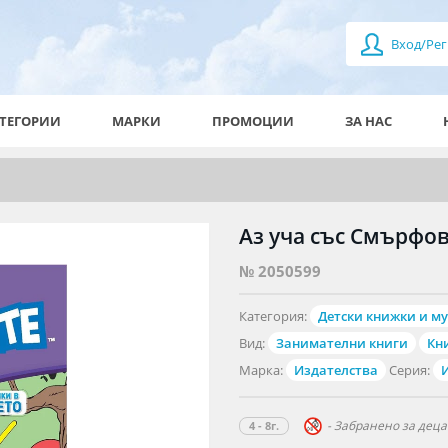
Вход/Рег
ТЕГОРИИ
МАРКИ
ПРОМОЦИИ
ЗА НАС
Аз уча със Смърфов
№ 2050599
Категория:
Детски книжки и м
Вид:
Занимателни книги
Кн
Марка:
Издателства
Серия:
- Забранено за деца 
4 - 8г.