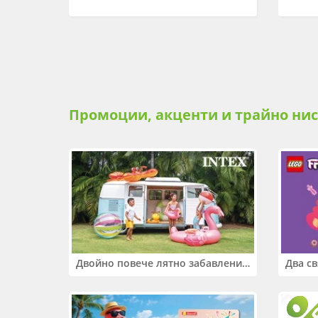
Промоции, акценти и трайно ни
Двойно повече лятно забавление! Купи 2 продукта INTEX и вземи -33%