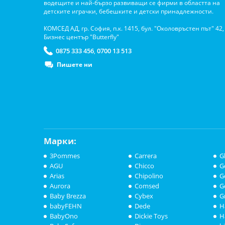
водещите и най-бързо развиващи се фирми в областта на
детските играчки, бебешките и детски принадлежности.
КОМСЕД АД, гр. София, п.к. 1415, бул. "Околовръстен път" 42,
Бизнес център "Butterfly"
0875 333 456
0700 13 513
,
Пишете ни
Марки:
3Pommes
Carrera
G
AGU
Chicco
G
Arias
Chipolino
G
Aurora
Comsed
G
Baby Brezza
Cybex
G
babyFEHN
Dede
H
BabyOno
Dickie Toys
H