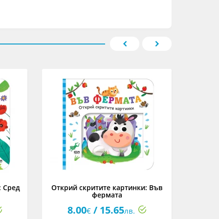
: Сред
Открий скритите картинки: Във
Малкия
фермата
ден /Ма
8.00
/ 15.65
12
€
лв.