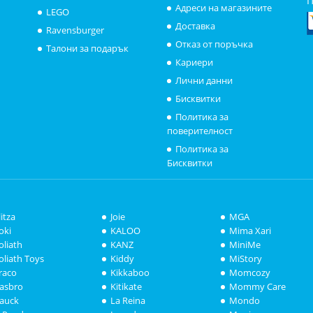
П
Адреси на магазините
LEGO
Доставка
Ravensburger
Отказ от поръчка
Талони за подарък
Кариери
Лични данни
Бисквитки
Политика за
поверителност
Политика за
Бисквитки
litza
Joie
MGA
oki
KALOO
Mima Xari
oliath
KANZ
MiniMe
oliath Toys
Kiddy
MiStory
raco
Kikkaboo
Momcozy
asbro
Kitikate
Mommy Care
auck
La Reina
Mondo