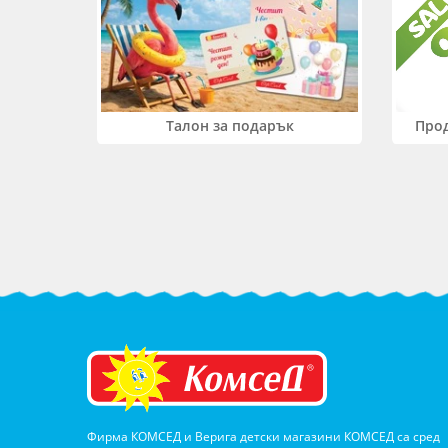
Прод
Талон за подарък
Фирма КОМСЕД и Верига детски магазини КОМСЕД са сред