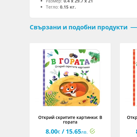
Размер:
0.4 х 29.7 х 21
Тегло:
0.15 кг.
Свързани и подобни продукти
риятели
Открий скритите картинки: В
Откр
гората
8.00
/ 15.65
€
лв.