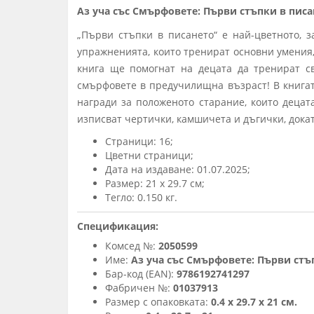
Аз уча със Смърфовете: Първи стъпки в писа
„Първи стъпки в писането“ е най-цветното, 
упражненията, които тренират основни умения,
книга ще помогнат на децата да тренират с
смърфовете в предучилищна възраст! В книгата
награди за положеното старание, които децат
изписват чертички, камшичета и дъгички, докат
Страници: 16;
Цветни страници;
Дата на издаване: 01.07.2025;
Размер: 21 х 29.7 см;
Тегло: 0.150 кг.
Спецификация:
Комсед №:
2050599
Име:
Аз уча със Смърфовете: Първи стъ
Бар-код (EAN):
9786192741297
Фабричен №:
01037913
Размер с опаковката:
0.4 х 29.7 х 21 см.