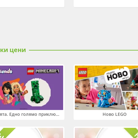
ски цени
Два свята. Едно голямо приключение. Купи 2 продукта LEGO® Friends и/или LEGO® Minecraft и вземи -27%
Ново LEGO