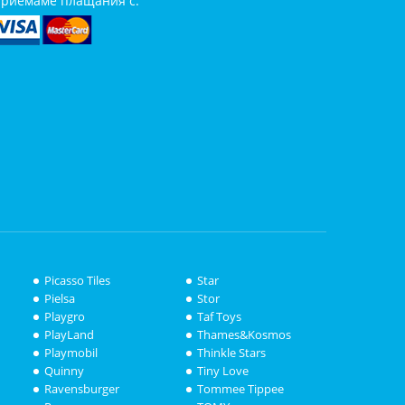
риемаме плащания с:
Picasso Tiles
Star
Pielsa
Stor
Playgro
Taf Toys
PlayLand
Thames&Kosmos
Playmobil
Thinkle Stars
Quinny
Tiny Love
Ravensburger
Tommee Tippee