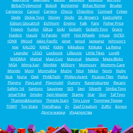
Birba/Trybeyond
Boboli
Bontempi
Britax Römer
Bruder
Cangaroo
Canpol
Carrera
Chicco
Chipolino
Comsed
Cybex
Dede
Dickie Toys
Disney
Dodo
Dr. Brown's
Eastcolight
Edison Giocattoli
Eichhorn
Engino
Falk
Faro
Fisher Price
Freeon
Funko
Glitza
Goki
Goliath
Goliath Toys
Graco
Hasbro
Hauck
hi Pando
HiPP
Hot Wheels
Injusa
INTEX
ION8
iWood
Jakks Pacific
Janet
Janod
Jazwarez
Johnson's
Joie
KALOO
KANZ
Kiddy
Kikkaboo
Kitikate
La Reina
Leander
LEGO
Lexibook
Lilliputie
Little Tikes
Lorelli
MADMIA
Mattel
Maxi Cosi
Mayoral
Medela
Mega Bloks
MGA
Mima Xari
MiniMe
MiStory
Momcozy
Mommy Care
Mondo
Moni
Monnalisa
Mutsy
Nice
Nikko
Noris
Nuby
Nuk
Nuna
Owli
Phil&Teds
Philips-Avent
Picasso Tiles
Pielsa
Playgro
PlayLand
Playmobil
Quinny
Ravensburger
Recaro
Safety 1st
Santoro
Sauvinex
SES
Sevi
Silverlit
Simba Toys
smarTrike
Smoby
Spin Master
Stamp
Star
Stor
Taf Toys
Thames&Kosmos
Thinkle Stars
Tiny Love
Tommee Tippee
TOMY
Toy State
Trendhaus
Z+
Zapf Creation
ZURU
Бочко
Други марки
Издателства