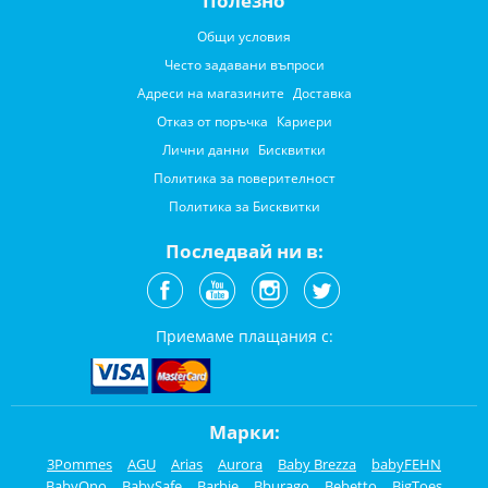
Полезно
Общи условия
Често задавани въпроси
Адреси на магазините
Доставка
Отказ от поръчка
Кариери
Лични данни
Бисквитки
Политика за поверителност
Политика за Бисквитки
Последвай ни в:
Приемаме плащания с:
Марки:
3Pommes
AGU
Arias
Aurora
Baby Brezza
babyFEHN
BabyOno
BabySafe
Barbie
Bburago
Bebetto
BigToes