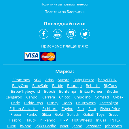
Политика за поверителност
Политика за Бисквитки
Последвай ни в:
Приемаме плащания с:
Марки:
3Pommes
AGU
Arias
Aurora
Baby Brezza
babyFEHN
BabyOno
BabySafe
Barbie
Bburago
Bebetto
BigToes
Birba/Trybeyond
Boboli
Bontempi
Britax Römer
Bruder
Cangaroo
Canpol
Carrera
Chicco
Chipolino
Comsed
Cybex
Dede
Dickie Toys
Disney
Dodo
Dr. Brown's
Eastcolight
Edison Giocattoli
Eichhorn
Engino
Falk
Faro
Fisher Price
Freeon
Funko
Glitza
Goki
Goliath
Goliath Toys
Graco
Hasbro
Hauck
hi Pando
HiPP
Hot Wheels
Injusa
INTEX
ION8
iWood
Jakks Pacific
Janet
Janod
Jazwarez
Johnson's