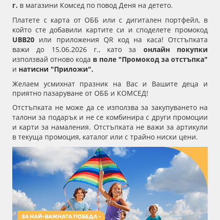
г.
в магазини Комсед по повод Деня на детето.
Платете с карта от ОББ или с дигитален портфейл, в
който сте добавили картите си
и споделете промокод
UBB20
или приложения
QR
код на каса
! Отстъпката
важи до 15.06.2026 г., като за
онлайн покупки
използвай отново кода
в поле "Промокод за отстъпка"
и
натисни "Приложи".
Желаем усмихнат празник на Вас и Вашите деца и
приятно пазаруване от ОББ и КОМСЕД!
Отстъпката не може да се използва за закупуването на
талони за подарък и не се комбинира с други промоции
и карти за намаления. Отстъпката не важи за артикули
в текуща промоция, каталог или с трайно ниски цени.