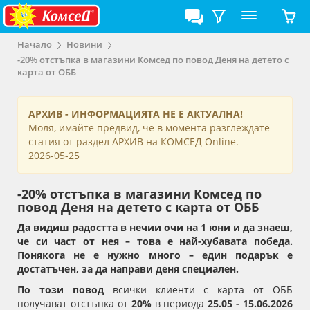
Начало
Новини
-20% отстъпка в магазини Комсед по повод Деня на детето с
карта от ОББ
АРХИВ - ИНФОРМАЦИЯТА НЕ Е АКТУАЛНА!
Моля, имайте предвид, че в момента разглеждате
статия от раздел АРХИВ на КОМСЕД Online.
2026-05-25
-20% отстъпка в магазини Комсед по
повод Деня на детето с карта от ОББ
Да видиш радостта в нечии очи на 1 юни и да знаеш,
че си част от нея – това е най-хубавата победа.
Понякога не е нужно много – един подарък е
достатъчен, за да направи деня специален.
По този повод
всички клиенти с карта от ОББ
получават отстъпка от
20%
в периода
25.05 - 15.06.202
6