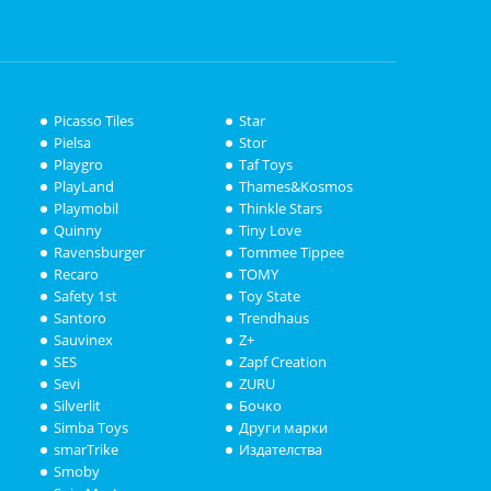
Picasso Tiles
Star
Pielsa
Stor
Playgro
Taf Toys
PlayLand
Thames&Kosmos
Playmobil
Thinkle Stars
Quinny
Tiny Love
Ravensburger
Tommee Tippee
Recaro
TOMY
Safety 1st
Toy State
Santoro
Trendhaus
Sauvinex
Z+
SES
Zapf Creation
Sevi
ZURU
Silverlit
Бочко
Simba Toys
Други марки
smarTrike
Издателства
Smoby