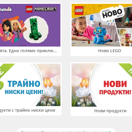
Два свята. Едно голямо приключение. Купи 2 продукта LEGO® Friends и/или LEGO® Minecraft и вземи -27%
Ново LEGO
укти с трайно ниски цени
Нови продукти