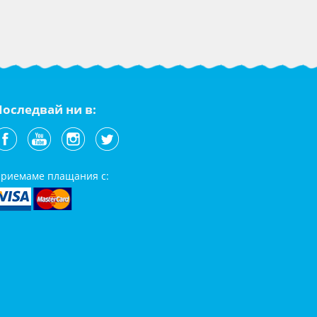
Последвай ни в:
риемаме плащания с: