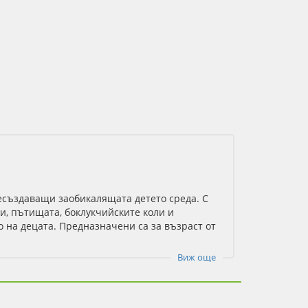
пресъздаващи заобикалящата детето среда.
С
и, пътищата, боклукчийските коли и
 на децата. П
редназначени са за възраст от
Виж още