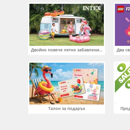
Двойно повече лятно забавление! Купи 2 продукта INTEX и вземи -33%
Прод
Талон за подарък