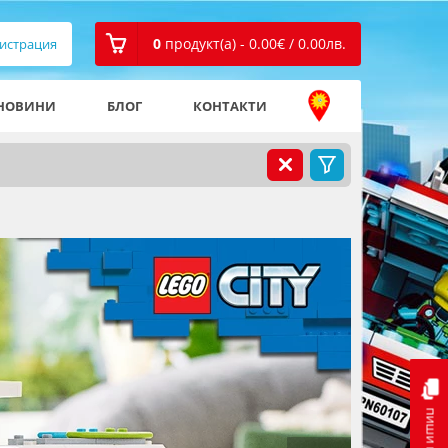
0
продукт(а) - 0.00
€
/ 0.00
лв.
истрация
НОВИНИ
БЛОГ
КОНТАКТИ
пиши ни