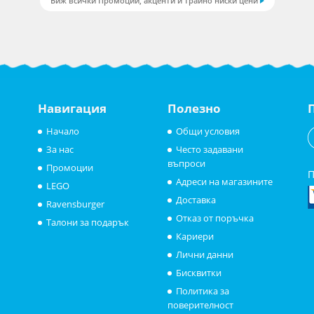
Виж всички Промоции, акценти и трайно ниски цени
Навигация
Полезно
Начало
Общи условия
За нас
Често задавани
въпроси
Промоции
П
Адреси на магазините
LEGO
Доставка
Ravensburger
Отказ от поръчка
Талони за подарък
Кариери
Лични данни
Бисквитки
Политика за
поверителност