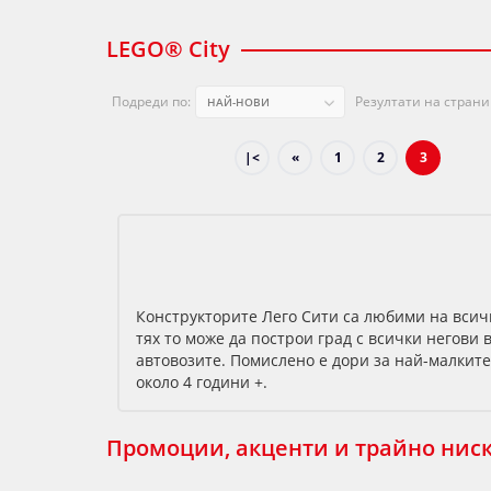
LEGO® City
Подреди по:
Резултати на страни
|<
«
1
2
3
Конструкторите Лего Сити са любими на всич
тях то може да построи град с всички негови
автовозите. Помислено е дори за най-малкит
около 4 години +.
Промоции, акценти и трайно нис