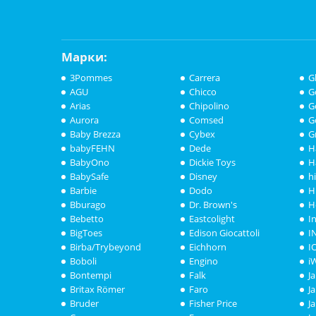
Марки:
3Pommes
Carrera
G
AGU
Chicco
G
Arias
Chipolino
G
Aurora
Comsed
G
Baby Brezza
Cybex
G
babyFEHN
Dede
H
BabyOno
Dickie Toys
H
BabySafe
Disney
h
Barbie
Dodo
H
Bburago
Dr. Brown's
H
Bebetto
Eastcolight
I
BigToes
Edison Giocattoli
I
Birba/Trybeyond
Eichhorn
I
Boboli
Engino
i
Bontempi
Falk
J
Britax Römer
Faro
J
Bruder
Fisher Price
J