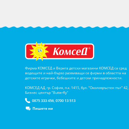
Фирма КОМСЕД и Верига детски магазини КОМСЕД са сред
водещите и най-бързо развиващи се фирми в областта на
детските играчки, бебешките и детски принадлежности.
КОМСЕД АД, гр. София, п.к. 1415, бул. "Околовръстен път" 42,
Бизнес център "Butterfly"
0875 333 456
0700 13 513
,
Пишете ни