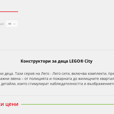
ца:
Конструктори за деца
LEGO
®
City
ки деца.
Тази серия на Лего - Лего сити, включва комплекти, 
 важни звена – от полицията и пожарната до жилищните квартал
е детайли, които стимулират наблюдателността и въображението
ки цени