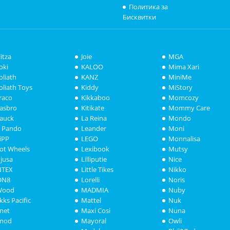
Политика за
Бисквитки
litza
Joie
MGA
oki
KALOO
Mima Xari
oliath
KANZ
MiniMe
oliath Toys
Kiddy
MiStory
raco
Kikkaboo
Momcozy
asbro
Kitikate
Mommy Care
auck
La Reina
Mondo
i Pando
Leander
Moni
iPP
LEGO
Monnalisa
ot Wheels
Lexibook
Mutsy
njusa
Lilliputie
Nice
NTEX
Little Tikes
Nikko
ON8
Lorelli
Noris
Wood
MADMIA
Nuby
akks Pacific
Mattel
Nuk
anet
Maxi Cosi
Nuna
anod
Mayoral
Owli