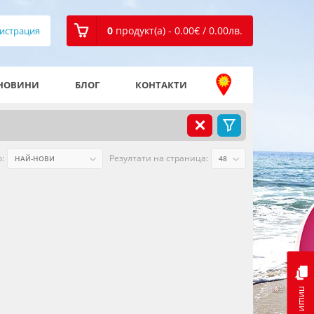
0
продукт(а) - 0.00
€
/ 0.00
лв.
истрация
НОВИНИ
БЛОГ
КОНТАКТИ
:
Резултати на страница:
пиши ни