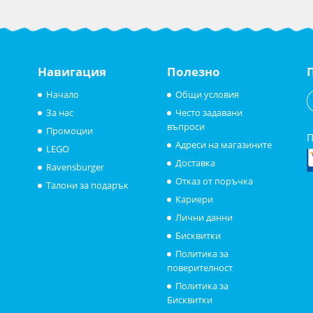
Навигация
Полезно
Начало
Общи условия
За нас
Често задавани
въпроси
Промоции
П
Адреси на магазините
LEGO
Доставка
Ravensburger
Отказ от поръчка
Талони за подарък
Кариери
Лични данни
Бисквитки
Политика за
поверителност
Политика за
Бисквитки