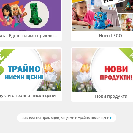
Два свята. Едно голямо приключение. Купи 2 продукта LEGO® Friends и/или LEGO® Minecraft и вземи -27%
Ново LEGO
укти с трайно ниски цени
Нови продукти
Виж всички Промоции, акценти и трайно ниски цени