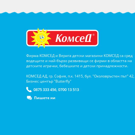
Фирма КОМСЕД и Верига детски магазини КОМСЕД са сред
водещите и най-бързо развиващи се фирми в областта на
детските играчки, бебешките и детски принадлежности.
КОМСЕД АД, гр. София, п.к. 1415, бул. "Околовръстен път" 42,
Бизнес център "Butterfly"
0875 333 456
0700 13 513
,
Пишете ни