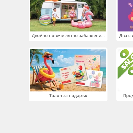
Двойно повече лятно забавление! Купи 2 продукта INTEX и вземи -33%
Прод
Талон за подарък