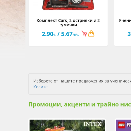
Комплект Cars, 2 острилки и 2
Учени
гумички
2.90
/ 5.67
3
€
лв.
Изберете от нашите предложения за ученическ
Колите
.
Промоции, акценти и трайно ни