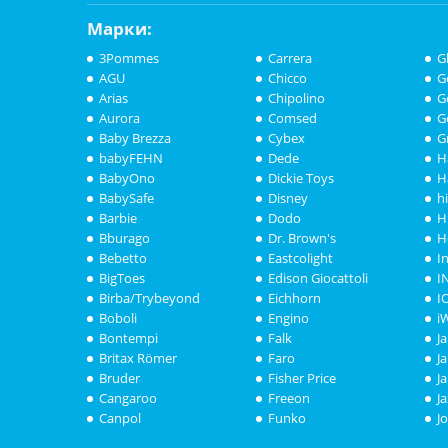
Марки:
3Pommes
Carrera
G
AGU
Chicco
G
Arias
Chipolino
G
Aurora
Comsed
G
Baby Brezza
Cybex
G
babyFEHN
Dede
H
BabyOno
Dickie Toys
H
BabySafe
Disney
h
Barbie
Dodo
H
Bburago
Dr. Brown's
H
Bebetto
Eastcolight
I
BigToes
Edison Giocattoli
I
Birba/Trybeyond
Eichhorn
I
Boboli
Engino
i
Bontempi
Falk
J
Britax Römer
Faro
J
Bruder
Fisher Price
J
Cangaroo
Freeon
J
Canpol
Funko
J