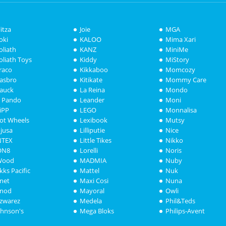
litza
Joie
MGA
oki
KALOO
Mima Xari
oliath
KANZ
MiniMe
oliath Toys
Kiddy
MiStory
raco
Kikkaboo
Momcozy
asbro
Kitikate
Mommy Care
auck
La Reina
Mondo
i Pando
Leander
Moni
iPP
LEGO
Monnalisa
ot Wheels
Lexibook
Mutsy
njusa
Lilliputie
Nice
NTEX
Little Tikes
Nikko
ON8
Lorelli
Noris
Wood
MADMIA
Nuby
akks Pacific
Mattel
Nuk
anet
Maxi Cosi
Nuna
anod
Mayoral
Owli
azwarez
Medela
Phil&Teds
ohnson's
Mega Bloks
Philips-Avent