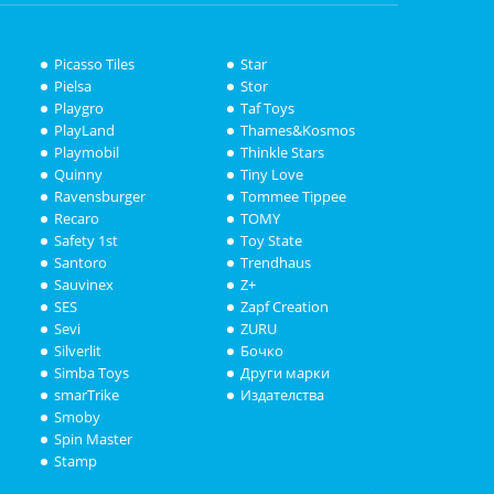
Picasso Tiles
Star
Pielsa
Stor
Playgro
Taf Toys
PlayLand
Thames&Kosmos
Playmobil
Thinkle Stars
Quinny
Tiny Love
Ravensburger
Tommee Tippee
Recaro
TOMY
Safety 1st
Toy State
Santoro
Trendhaus
Sauvinex
Z+
SES
Zapf Creation
Sevi
ZURU
Silverlit
Бочко
Simba Toys
Други марки
smarTrike
Издателства
Smoby
Spin Master
Stamp