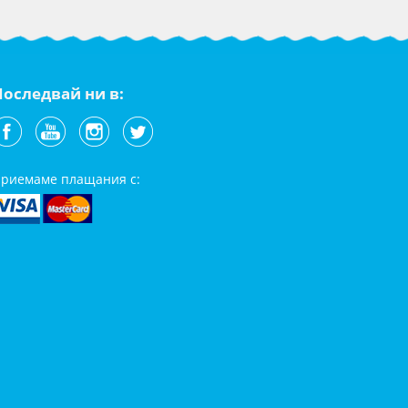
Последвай ни в:
риемаме плащания с: