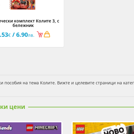
чески комплект Колите 3, с
бележник
.53
/ 6.90
€
лв.
и пособия на тема Колите. Вижте и целевите страници на кате
ски цени