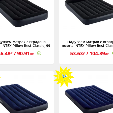
уваем матрак с вградена
Надуваем матрак с вгра
INTEX Pillow Rest Classic, 99
помпа INTEX Pillow Rest Class
х 191 х 25 см.
х 191 х 25 см.
46.48
/ 90.91
53.63
/ 104.89
€
лв.
€
лв.