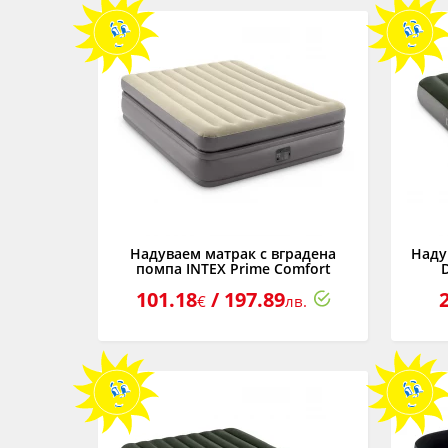
Надуваем матрак с вградена
Наду
помпа INTEX Prime Comfort
Elevated, 152 х 203 х 51 см.
101.18
/ 197.89
€
лв.