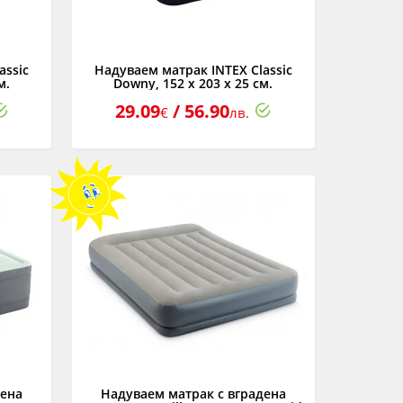
assic
Надуваем матрак INTEX Classic
м.
Downy, 152 х 203 х 25 см.
29.09
/ 56.90
€
лв.
дена
Надуваем матрак с вградена