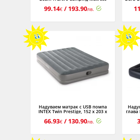
USB150, 137 x 191 x 22 см
U
99.14
/ 193.90
1
€
лв.
Надуваем матрак с USB помпа
Надув
INTEX Twin Prestige, 152 x 203 x
глава 
30см
66.93
/ 130.90
€
лв.