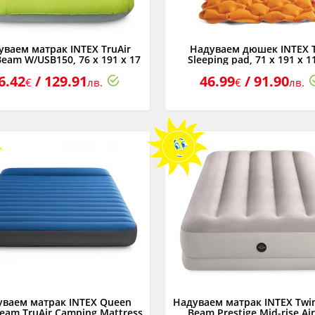
уваем матрак INTEX TruAir
Надуваем дюшек INTEX 
eam W/USB150, 76 x 191 x 17
Sleeping pad, 71 x 191 x 1
см
6.42
/ 129.91
46.99
/ 91.90
€
лв.
€
лв.
уваем матрак INTEX Queen
Надуваем матрак INTEX Twin
eam TruAir Camping Mattress
Beam Prestige Mid-rise Ai