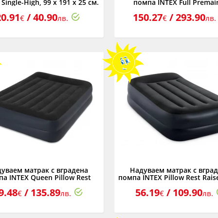
Single-High, 99 х 191 х 25 см.
помпа INTEX Full Premair
Elevated, 137 х 191 х 46 
20.91
/ 40.90
150.27
/ 293.90
€
лв.
€
лв.
уваем матрак с вградена
Надуваем матрак с вгра
а INTEX Queen Pillow Rest
помпа INTEX Pillow Rest Raise
aised, 152 x 203 x 42 см.
191 x 42 см.
9.48
/ 135.89
56.19
/ 109.90
€
лв.
€
лв.