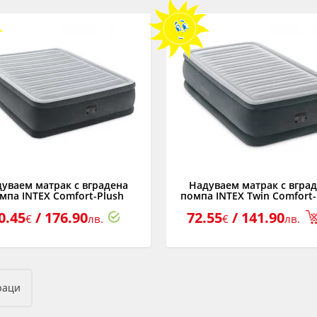
уваем матрак с вградена
Надуваем матрак с вгра
мпа INTEX Comfort-Plush
помпа INTEX Twin Comfort-
evated, 152 х 203 х 46 см.
Elevated, 99 х 191 х 46 с
0.45
/ 176.90
72.55
/ 141.90
€
лв.
€
лв.
раци