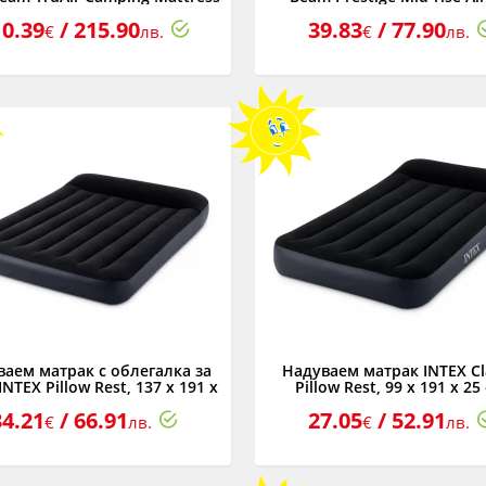
SB150, 152 x 203 x 22 см
USB150, 99 x 191 x 30 с
10.39
/ 215.90
39.83
/ 77.90
€
лв.
€
лв.
аем матрак с облегалка за
Надуваем матрак INTEX Cl
INTEX Pillow Rest, 137 х 191 х
Pillow Rest, 99 х 191 х 25
25см
34.21
/ 66.91
27.05
/ 52.91
€
лв.
€
лв.