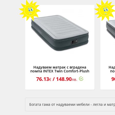
Надуваем матрак с вградена
Над
помпа INTEX Twin Comfort-Plush
по
Mid Rise, 99 х 191 х 33 см.
El
76.13
/ 148.90
9
€
лв.
Богата гама от надуваеми мебели - легла и мат