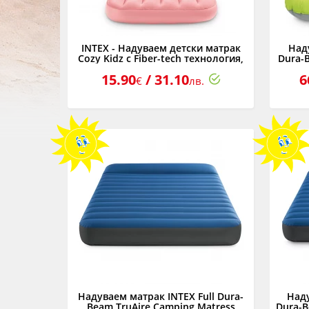
INTEX - Надуваем детски матрак
Над
Cozy Kidz с Fiber-tech технология,
Dura-B
88 x 157 x 18 см
15.90
/ 31.10
6
€
лв.
Надуваем матрак INTEX Full Dura-
Над
Beam TruAire Camping Matress
Dura-B