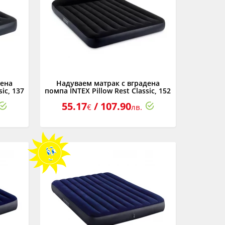
дена
Надуваем матрак с вградена
ic, 137
помпа INTEX Pillow Rest Classic, 152
х 203 х 25 см.
55.17
/ 107.90
€
лв.