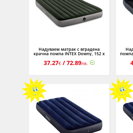
Надуваем матрак с вградена
Над
крачна помпа INTEX Downy, 152 х
помпа 
203 х 25 см.
37.27
/ 72.89
€
лв.