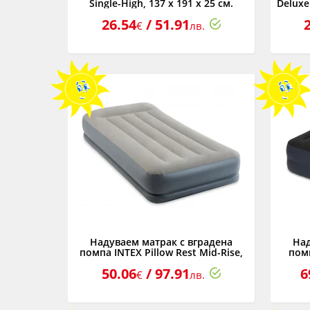
Single-High, 137 х 191 х 25 см.
Deluxe 
26.54
/ 51.91
€
лв.
Надуваем матрак с вградена
Над
помпа INTEX Pillow Rest Mid-Rise,
помп
99 х 191 х 30 см.
R
50.06
/ 97.91
6
€
лв.