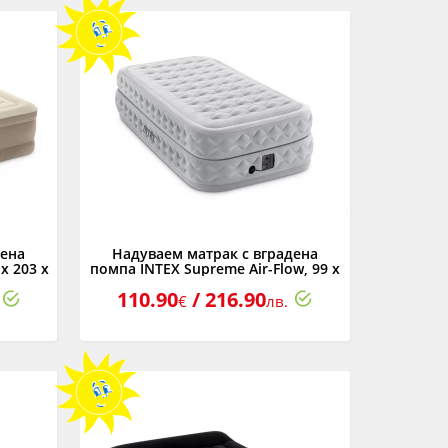
дена
Надуваем матрак с вградена
х 203 х
помпа INTEX Supreme Air-Flow, 99 х
191 х 51 см.
110.90
/ 216.90
€
лв.