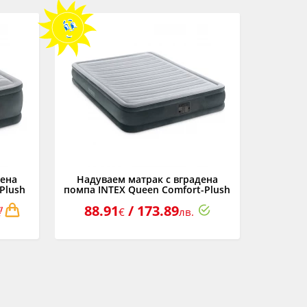
дена
Надуваем матрак с вградена
Plush
помпа INTEX Queen Comfort-Plush
м.
Mid Rise, 152 х 203 х 33 см.
88.91
/ 173.89
€
лв.