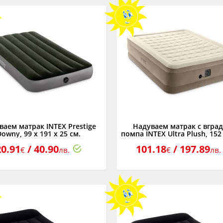
ваем матрак INTEX Prestige
Надуваем матрак с вгра
Downy, 99 х 191 х 25 см.
помпа INTEX Ultra Plush, 152 
46 см.
20.91
/ 40.90
101.18
/ 197.89
€
лв.
€
лв.