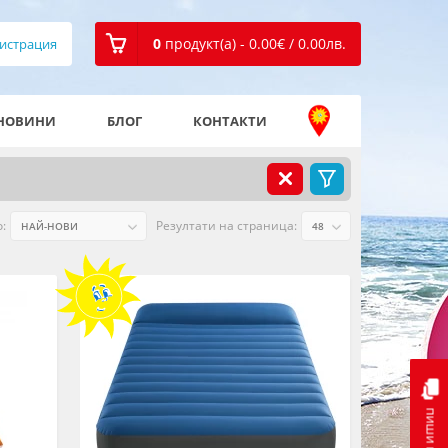
0
продукт(а) - 0.00
€
/ 0.00
лв.
истрация
НОВИНИ
БЛОГ
КОНТАКТИ
:
Резултати на страница:
пиши ни