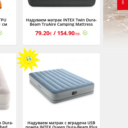
TPU
Надуваем матрак INTEX Twin Dura-
1 см
Beam TruAire Camping Mattress
USB150, 99 x 191 x 22 см
79.20
/ 154.90
€
лв.
 Dura-
Надуваем матрак с вградена USB
rbed
помпа INTEX Queen Dura-Beam Plus