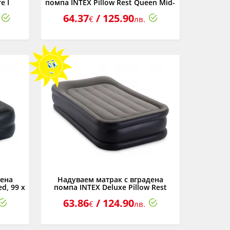
e I
помпа INTEX Pillow Rest Queen Mid-
см.
Rise, 152 х 203 х 30 см.
64.37
/ 125.90
€
лв.
дена
Надуваем матрак с вградена
d, 99 x
помпа INTEX Deluxe Pillow Rest
Raised, 99 х 191 х 42 см.
63.86
/ 124.90
€
лв.