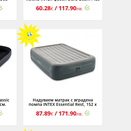
м
Mid-Rise Comfort, 152 х 203 х 36 см
60.28
/ 117.90
€
лв.
assic
Надуваем матрак с вградена
 см.
помпа INTEX Essential Rest, 152 х
203 х 46 см.
87.89
/ 171.90
€
лв.