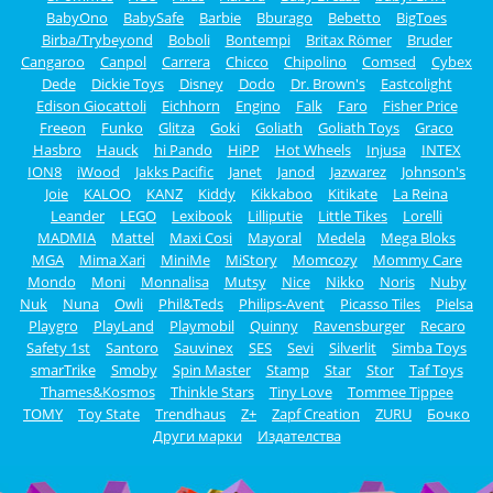
BabyOno
BabySafe
Barbie
Bburago
Bebetto
BigToes
Birba/Trybeyond
Boboli
Bontempi
Britax Römer
Bruder
Cangaroo
Canpol
Carrera
Chicco
Chipolino
Comsed
Cybex
Dede
Dickie Toys
Disney
Dodo
Dr. Brown's
Eastcolight
Edison Giocattoli
Eichhorn
Engino
Falk
Faro
Fisher Price
Freeon
Funko
Glitza
Goki
Goliath
Goliath Toys
Graco
Hasbro
Hauck
hi Pando
HiPP
Hot Wheels
Injusa
INTEX
ION8
iWood
Jakks Pacific
Janet
Janod
Jazwarez
Johnson's
Joie
KALOO
KANZ
Kiddy
Kikkaboo
Kitikate
La Reina
Leander
LEGO
Lexibook
Lilliputie
Little Tikes
Lorelli
MADMIA
Mattel
Maxi Cosi
Mayoral
Medela
Mega Bloks
MGA
Mima Xari
MiniMe
MiStory
Momcozy
Mommy Care
Mondo
Moni
Monnalisa
Mutsy
Nice
Nikko
Noris
Nuby
Nuk
Nuna
Owli
Phil&Teds
Philips-Avent
Picasso Tiles
Pielsa
Playgro
PlayLand
Playmobil
Quinny
Ravensburger
Recaro
Safety 1st
Santoro
Sauvinex
SES
Sevi
Silverlit
Simba Toys
smarTrike
Smoby
Spin Master
Stamp
Star
Stor
Taf Toys
Thames&Kosmos
Thinkle Stars
Tiny Love
Tommee Tippee
TOMY
Toy State
Trendhaus
Z+
Zapf Creation
ZURU
Бочко
Други марки
Издателства