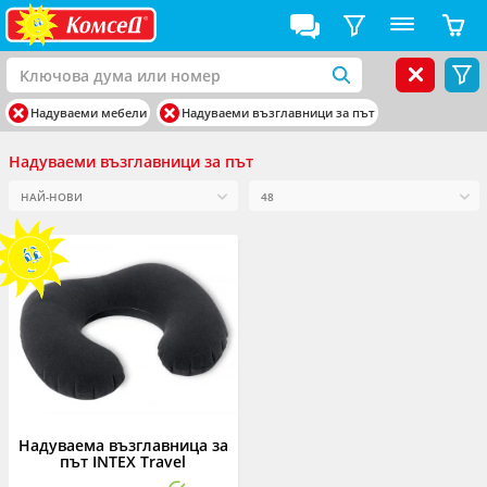
Надуваеми мебели
Надуваеми възглавници за път
Надуваеми възглавници за път
Надуваема възглавница за
път INTEX Travel