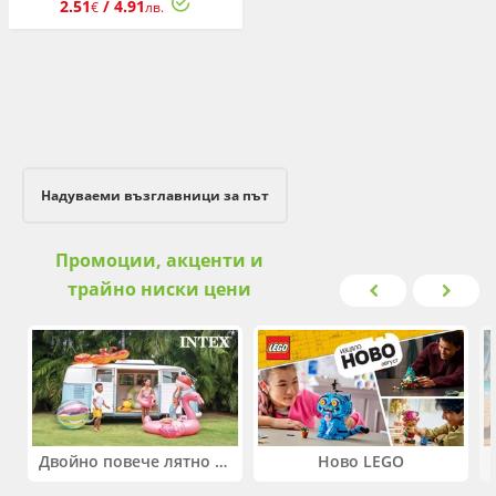
2.51
/ 4.91
€
лв.
Надуваеми възглавници за път
Промоции, акценти и
трайно ниски цени
Двойно повече лятно забавление! Купи 2 продукта INTEX и вземи -33%
Ново LEGO