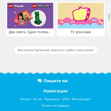
Два свята. Едно голямо приключение. Купи 2 продукта LEGO® Friends и/или LEGO® Minecraft и вземи -27%
TV реклама
Виж всички Промоции, акценти и трайно ниски цени
Пишете ни
Навигация
Начало
За нас
Промоции
LEGO
Ravensburger
Талони за подарък