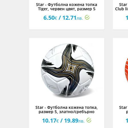
Star - Футболна кожена топка
Star
Tiger, червен цвят, размер 5
Club l
6.50
/ 12.71
€
лв.
Star - Футболна кожена топка,
Star
размер 5, златно/сребърно
10.17
/ 19.89
€
лв.