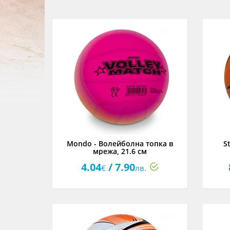
Mondo - Волейболна топка в
S
мрежа, 21.6 см
4.04
/ 7.90
€
лв.