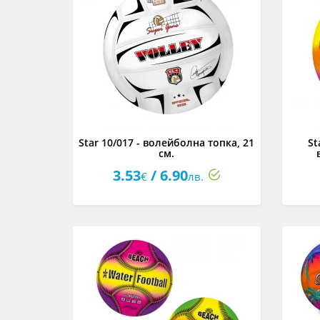
Star 10/017 - волейболна топка, 21
St
см.
3.53
/ 6.90
€
лв.