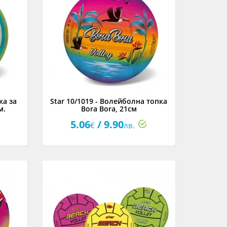
ка за
Star 10/1019 - Волейболна топка
м.
Bora Bora, 21см
5.06
/ 9.90
€
лв.