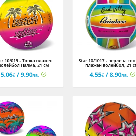
ar 10/019 - Топка плажен
Star 10/1017 - перлена топ
волейбол Палма, 21 см
плажен волейбол, 21 с
5.06
/ 9.90
4.55
/ 8.90
€
лв.
€
лв.