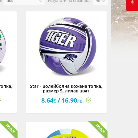
:
Резултати на страница:
топка,
Star - Волейболна кожена топка,
размер 5, лилав цвят
8.64
/ 16.90
€
лв.