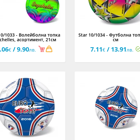
10/1033 - Волейболна топка
Star 10/1034 - Футболна топ
chelles, асортимент, 21см
см
.06
/ 9.90
7.11
/ 13.91
€
лв.
€
лв.