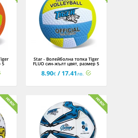
iger
Star - Волейболна топка Tiger
 5
FLUO син-жълт цвят, размер 5
8.90
/ 17.41
€
лв.