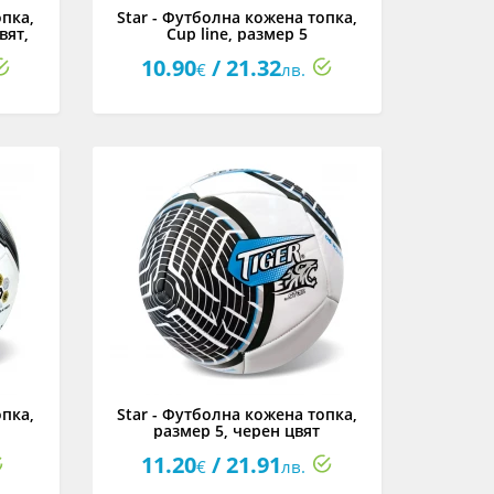
опка,
Star - Футболна кожена топка,
вят,
Cup line, размер 5
10.90
/ 21.32
€
лв.
опка,
Star - Футболна кожена топка,
размер 5, черен цвят
11.20
/ 21.91
€
лв.