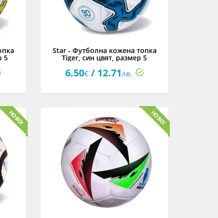
опка
Star - Футболна кожена топка
р 5
Tiger, син цвят, размер 5
6.50
/ 12.71
€
лв.