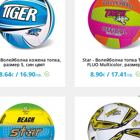
- Волейболна кожена топка,
Star - Волейболна топка T
размер 5, син цвят
FLUO Multicolor, размер
8.64
/ 16.90
8.90
/ 17.41
€
лв.
€
лв.