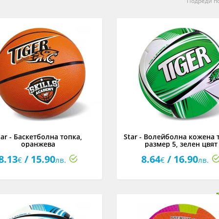
Подреди по
tar - Баскетболна топка,
Star - Волейболна кожена 
оранжева
размер 5, зелен цвят
8.13
/ 15.90
8.64
/ 16.90
€
лв.
€
лв.