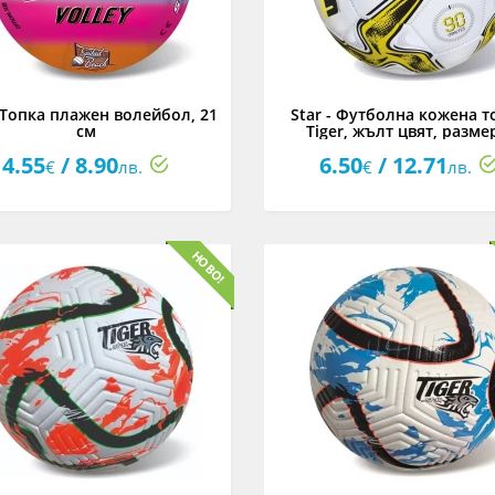
- Топка плажен волейбол, 21
Star - Футболна кожена т
см
Tiger, жълт цвят, разме
4.55
/ 8.90
6.50
/ 12.71
€
лв.
€
лв.