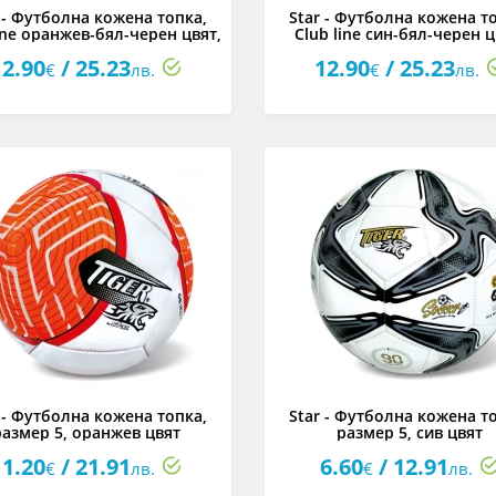
 - Футболна кожена топка,
Star - Футболна кожена т
ine оранжев-бял-черен цвят,
Club line син-бял-черен ц
размер 5
размер 5
12.90
/ 25.23
12.90
/ 25.23
€
лв.
€
лв.
 - Футболна кожена топка,
Star - Футболна кожена т
размер 5, оранжев цвят
размер 5, сив цвят
11.20
/ 21.91
6.60
/ 12.91
€
лв.
€
лв.