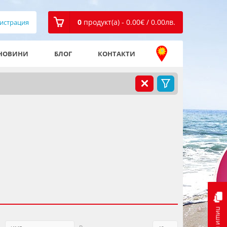
0
продукт(а) - 0.00
€
/ 0.00
лв.
истрация
НОВИНИ
БЛОГ
КОНТАКТИ
пиши ни