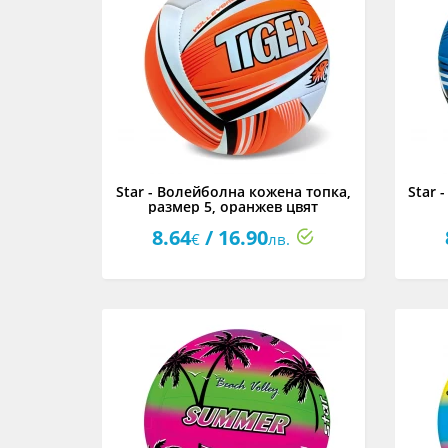
Star - Волейболна кожена топка,
Star 
размер 5, оранжев цвят
8.64
/ 16.90
€
лв.