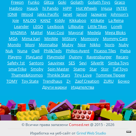
Freeon
Funko
Glitza
Goki
Goliath
Goliath Toys
Graco
Hasbro
Hauck
hi Pando
HiPP
Hot Wheels
Injusa
INTEX
ION8
iWood
Jakks Pacific
Janet
Janod
Jazwarez
Johnson's
Joie
KALOO
KANZ
Kiddy
Kikkaboo
Kitikate
La Reina
Leander
LEGO
Lexibook
Lilliputie
Little Tikes
Lorelli
MADMIA
Mattel
Maxi Cosi
Mayoral
Medela
Mega Bloks
MGA
Mima Xari
MiniMe
MiStory
Momcozy
Mommy Care
Mondo
Moni
Monnalisa
Mutsy
Nice
Nikko
Noris
Nuby
Nuk
Nuna
Owli
Phil&Teds
Philips-Avent
Picasso Tiles
Pielsa
Playgro
PlayLand
Playmobil
Quinny
Ravensburger
Recaro
Safety 1st
Santoro
Sauvinex
SES
Sevi
Silverlit
Simba Toys
smarTrike
Smoby
Spin Master
Stamp
Star
Stor
Taf Toys
Thames&Kosmos
Thinkle Stars
Tiny Love
Tommee Tippee
TOMY
Toy State
Trendhaus
Z+
Zapf Creation
ZURU
Бочко
Други марки
Издателства
© Всички права запазени
Comsed.net
@ 2015 - 2026
Изработка на уеб-сайт от
Grind Web Studio