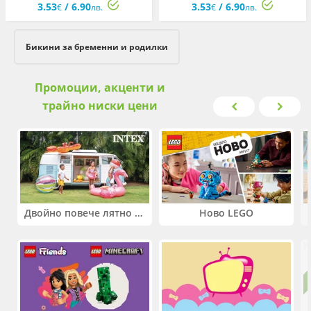
3.53
/ 6.90
3.53
/ 6.90
€
лв.
€
лв.
Бикини за бременни и родилки
Промоции, акценти и
трайно ниски цени
Двойно повече лятно забавление! Купи 2 продукта INTEX и вземи -33%
Ново LEGO