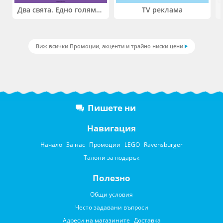
Два свята. Едно голямо приключение. Купи 2 продукта LEGO® Friends и/или LEGO® Minecraft и вземи -27%
TV реклама
Виж всички Промоции, акценти и трайно ниски цени
Пишете ни
Навигация
Начало
За нас
Промоции
LEGO
Ravensburger
Талони за подарък
Полезно
Общи условия
Често задавани въпроси
Адреси на магазините
Доставка