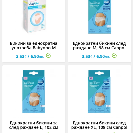
Бикини за еднократна
Еднократни бикини след
употреба Babyono М
раждане М, 98 см Canpol
3.53
/ 6.90
3.53
/ 6.90
€
лв.
€
лв.
Еднократни бикини за
Еднократни бикини след
след раждане L, 102 см
раждане XL, 108 см Canpol