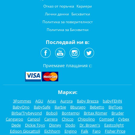
Отказ от поръчка
Кариери
Лични данни
Бисквитки
Политика за поверителност
Политика за Бисквитки
Последвай ни в:
Приемаме плащания с:
Марки:
3Pommes
AGU
Arias
Aurora
Baby Brezza
babyFEHN
BabyOno
BabySafe
Barbie
Bburago
Bebetto
BigToes
Birba/Trybeyond
Boboli
Bontempi
Britax Römer
Bruder
Cangaroo
Canpol
Carrera
Chicco
Chipolino
Comsed
Cybex
Dede
Dickie Toys
Disney
Dodo
Dr. Brown's
Eastcolight
Edison Giocattoli
Eichhorn
Engino
Falk
Faro
Fisher Price