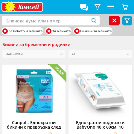
За бебето и майката
За майката
Бикини за майката
Бикини за бременни и родилки
Canpol - Еднократни
Еднократни подложки
бикини с превръзка след
BabyOno 40 х 60см, 10
раждане, размер S/M
броя