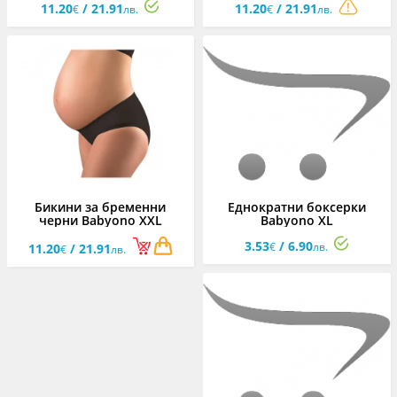
11.20
/ 21.91
11.20
/ 21.91
€
лв.
€
лв.
Бикини за бременни
Еднократни боксерки
черни Babyono XXL
Babyono XL
3.53
/ 6.90
€
лв.
11.20
/ 21.91
€
лв.