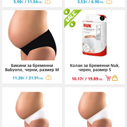
5.90
/ 11.54
3.53
/ 6.90
€
лв.
€
лв.
Бикини за бременни
Колан за бременни Nuk,
Babyono, черни, размер M
черен, размер S
11.20
/ 21.91
€
лв.
10.17
/ 19.89
€
лв.