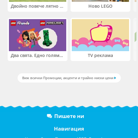
Двойно повече лятно забавление! Купи 2 продукта INTEX и вземи -33%
Ново LEGO
Два свята. Едно голямо приключение. Купи 2 продукта LEGO® Friends и/или LEGO® Minecraft и вземи -27%
TV реклама
Виж всички Промоции, акценти и трайно ниски цени
Пишете ни
Навигация