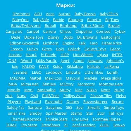
Марки:
3Pommes
AGU
Arias
Aurora
Baby Brezza
babyFEHN
BabyOno
BabySafe
Barbie
Bburago
Bebetto
BigToes
Birba/Trybeyond
Boboli
Bontempi
Britax Römer
Bruder
Cangaroo
Canpol
Carrera
Chicco
Chipolino
Comsed
Cybex
Dede
Dickie Toys
Disney
Dodo
Dr. Brown's
Eastcolight
Edison Giocattoli
Eichhorn
Engino
Falk
Faro
Fisher Price
Freeon
Funko
Glitza
Goki
Goliath
Goliath Toys
Graco
Hasbro
Hauck
hi Pando
HiPP
Hot Wheels
Injusa
INTEX
ION8
iWood
Jakks Pacific
Janet
Janod
Jazwarez
Johnson's
Joie
KALOO
KANZ
Kiddy
Kikkaboo
Kitikate
La Reina
Leander
LEGO
Lexibook
Lilliputie
Little Tikes
Lorelli
MADMIA
Mattel
Maxi Cosi
Mayoral
Medela
Mega Bloks
MGA
Mima Xari
MiniMe
MiStory
Momcozy
Mommy Care
Mondo
Moni
Monnalisa
Mutsy
Nice
Nikko
Noris
Nuby
Nuk
Nuna
Owli
Phil&Teds
Philips-Avent
Picasso Tiles
Pielsa
Playgro
PlayLand
Playmobil
Quinny
Ravensburger
Recaro
Safety 1st
Santoro
Sauvinex
SES
Sevi
Silverlit
Simba Toys
smarTrike
Smoby
Spin Master
Stamp
Star
Stor
Taf Toys
Thames&Kosmos
Thinkle Stars
Tiny Love
Tommee Tippee
TOMY
Toy State
Trendhaus
Z+
Zapf Creation
ZURU
Бочко
Други марки
Издателства