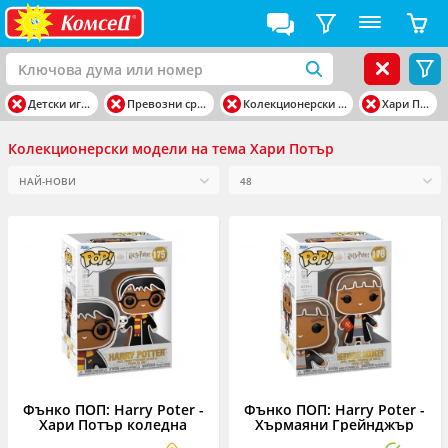
Детски играчки
Превозни средства
Колекционерски модели
Хари Потър
Колекционерски модели на тема Хари Потър
Фънко ПОП: Harry Poter -
Фънко ПОП: Harry Poter -
Хари Потър коледна
Хърмаяни Грейнджър
бисквитка #175
коледна бисквитка #176