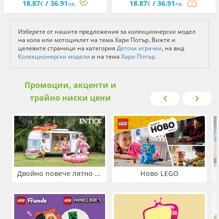
18.87
/ 36.91
18.87
/ 36.91
€
лв.
€
лв.
Изберете от нашите предложения за колекционерски модел
на кола или мотоциклет на тема Хари Потър. Вижте и
целевите страници на категория
Детски играчки
, на вид
Колекционерски модели
и на тема
Хари Потър
.
Промоции, акценти и
трайно ниски цени
Двойно повече лятно забавление! Купи 2 продукта INTEX и вземи -33%
Ново LEGO