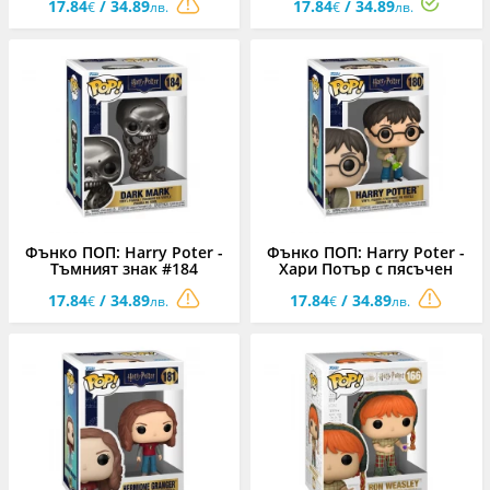
17.84
/ 34.89
17.84
/ 34.89
€
лв.
€
лв.
Фънко ПОП: Harry Poter -
Фънко ПОП: Harry Poter -
Тъмният знак #184
Хари Потър с пясъчен
часовник #180
17.84
/ 34.89
17.84
/ 34.89
€
лв.
€
лв.