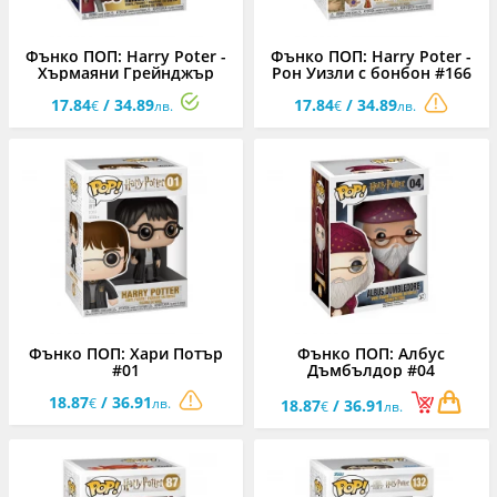
Фънко ПОП: Harry Poter -
Фънко ПОП: Harry Poter -
Хърмаяни Грейнджър
Рон Уизли с бонбон #166
#181
17.84
/ 34.89
17.84
/ 34.89
€
лв.
€
лв.
Фънко ПОП: Хари Потър
Фънко ПОП: Албус
#01
Дъмбълдор #04
18.87
/ 36.91
€
лв.
18.87
/ 36.91
€
лв.