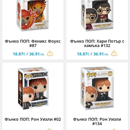
Фънко ПОП: Феникс Фоукс
Фънко ПОП: Хари Потър с
#87
камъка #132
18.87
/ 36.91
18.87
/ 36.91
€
лв.
€
лв.
Фънко ПОП: Рон Уизли #02
Фънко ПОП: Рон Уизли
#134