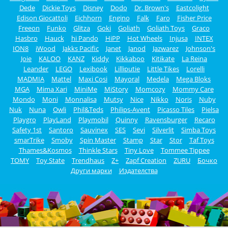
Dede
Dickie Toys
Disney
Dodo
Dr. Brown's
Eastcolight
Edison Giocattoli
Eichhorn
Engino
Falk
Faro
Fisher Price
Freeon
Funko
Glitza
Goki
Goliath
Goliath Toys
Graco
Hasbro
Hauck
hi Pando
HiPP
Hot Wheels
Injusa
INTEX
ION8
iWood
Jakks Pacific
Janet
Janod
Jazwarez
Johnson's
Joie
KALOO
KANZ
Kiddy
Kikkaboo
Kitikate
La Reina
Leander
LEGO
Lexibook
Lilliputie
Little Tikes
Lorelli
MADMIA
Mattel
Maxi Cosi
Mayoral
Medela
Mega Bloks
MGA
Mima Xari
MiniMe
MiStory
Momcozy
Mommy Care
Mondo
Moni
Monnalisa
Mutsy
Nice
Nikko
Noris
Nuby
Nuk
Nuna
Owli
Phil&Teds
Philips-Avent
Picasso Tiles
Pielsa
Playgro
PlayLand
Playmobil
Quinny
Ravensburger
Recaro
Safety 1st
Santoro
Sauvinex
SES
Sevi
Silverlit
Simba Toys
smarTrike
Smoby
Spin Master
Stamp
Star
Stor
Taf Toys
Thames&Kosmos
Thinkle Stars
Tiny Love
Tommee Tippee
TOMY
Toy State
Trendhaus
Z+
Zapf Creation
ZURU
Бочко
Други марки
Издателства