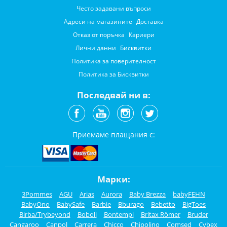
Често задавани въпроси
Адреси на магазините
Доставка
Отказ от поръчка
Кариери
Лични данни
Бисквитки
Политика за поверителност
Политика за Бисквитки
Последвай ни в:
Приемаме плащания с:
Марки:
3Pommes
AGU
Arias
Aurora
Baby Brezza
babyFEHN
BabyOno
BabySafe
Barbie
Bburago
Bebetto
BigToes
Birba/Trybeyond
Boboli
Bontempi
Britax Römer
Bruder
Cangaroo
Canpol
Carrera
Chicco
Chipolino
Comsed
Cybex