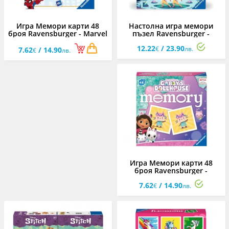
Игра Мемори карти 48
Настолна игра мемори
броя Ravensburger - Marvel
пъзел Ravensburger -
герои
Животни край езерото
12.22
/ 23.90
€
лв.
7.62
/ 14.90
€
лв.
Игра Мемори карти 48
броя Ravensburger -
Gabby's Dollhouse
7.62
/ 14.90
€
лв.