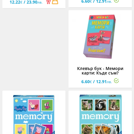
6.60
/ 12.91
€
лв.
12.22
/ 23.90
€
лв.
Клевър бук - Мемори
карти: Къде съм?
6.60
/ 12.91
€
лв.