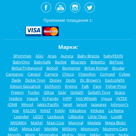
Приемаме плащания с:
Марки:
3Pommes
AGU
Arias
Aurora
Baby Brezza
babyFEHN
BabyOno
BabySafe
Barbie
Bburago
Bebetto
BigToes
Birba/Trybeyond
Boboli
Bontempi
Britax Römer
Bruder
Cangaroo
Canpol
Carrera
Chicco
Chipolino
Comsed
Cybex
Dede
Dickie Toys
Disney
Dodo
Dr. Brown's
Eastcolight
Edison Giocattoli
Eichhorn
Engino
Falk
Faro
Fisher Price
Freeon
Funko
Glitza
Goki
Goliath
Goliath Toys
Graco
Hasbro
Hauck
hi Pando
HiPP
Hot Wheels
Injusa
INTEX
ION8
iWood
Jakks Pacific
Janet
Janod
Jazwarez
Johnson's
Joie
KALOO
KANZ
Kiddy
Kikkaboo
Kitikate
La Reina
Leander
LEGO
Lexibook
Lilliputie
Little Tikes
Lorelli
MADMIA
Mattel
Maxi Cosi
Mayoral
Medela
Mega Bloks
MGA
Mima Xari
MiniMe
MiStory
Momcozy
Mommy Care
Mondo
Moni
Monnalisa
Mutsy
Nice
Nikko
Noris
Nuby