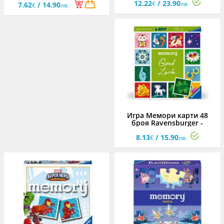
12.22
/ 23.90
€
лв.
7.62
/ 14.90
€
лв.
Игра Мемори карти 48
броя Ravensburger -
Късмет
8.13
/ 15.90
€
лв.