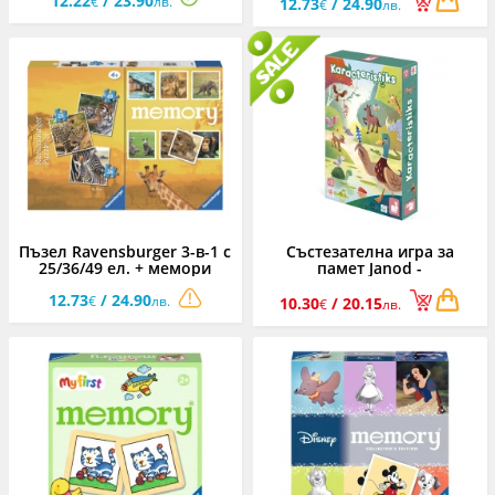
12.22
/ 23.90
€
лв.
12.73
/ 24.90
€
лв.
Пъзел Ravensburger 3-в-1 с
Състезателна игра за
25/36/49 ел. + мемори
памет Janod -
карти - Бебета животни
Характеристики
12.73
/ 24.90
€
лв.
10.30
/ 20.15
€
лв.