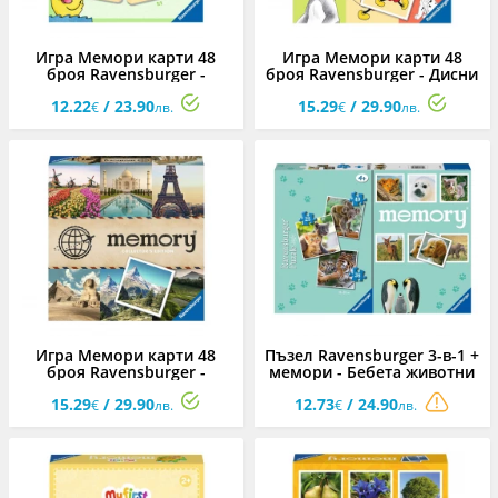
Игра Мемори карти 48
Игра Мемори карти 48
броя Ravensburger -
броя Ravensburger - Дисни
Любимите неща
12.22
/ 23.90
15.29
/ 29.90
€
лв.
€
лв.
Игра Мемори карти 48
Пъзел Ravensburger 3-в-1 +
броя Ravensburger -
мемори - Бебета животни
Пътуване
15.29
/ 29.90
12.73
/ 24.90
€
лв.
€
лв.