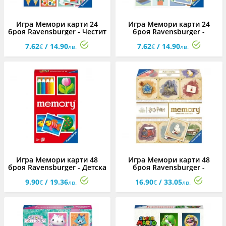
Игра Мемори карти 24
Игра Мемори карти 24
броя Ravensburger - Честит
броя Ravensburger -
рожден ден
Благодаря
7.62
/ 14.90
7.62
/ 14.90
€
лв.
€
лв.
Игра Мемори карти 48
Игра Мемори карти 48
броя Ravensburger - Детска
броя Ravensburger -
памет
Колекционерски: Хари
9.90
/ 19.36
16.90
/ 33.05
Потър
€
лв.
€
лв.