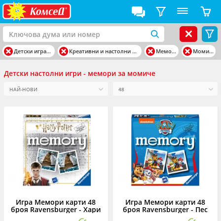
Детски играчки
Креативни и настолни игри
Мемори
Момиче
Детски настолни игри - мемори за момиче
Игра Мемори карти 48
Игра Мемори карти 48
броя Ravensburger - Хари
броя Ravensburger - Пес
Потър
Патрул