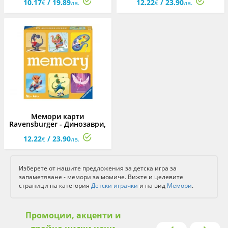
10.17
/ 19.89
12.22
/ 23.90
€
лв.
€
лв.
Мемори карти
Ravensburger - Динозаври,
48 бр.
12.22
/ 23.90
€
лв.
Изберете от нашите предложения за детска игра за
запаметяване - мемори за момиче. Вижте и целевите
страници на категория
Детски играчки
и на вид
Мемори
.
Промоции, акценти и