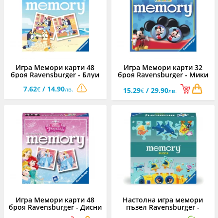
Игра Мемори карти 48
Игра Мемори карти 32
броя Ravensburger - Блуи
броя Ravensburger - Мики
Маус
7.62
/ 14.90
€
лв.
15.29
/ 29.90
€
лв.
Игра Мемори карти 48
Настолна игра мемори
броя Ravensburger - Дисни
пъзел Ravensburger -
принцеси
Подводен свят