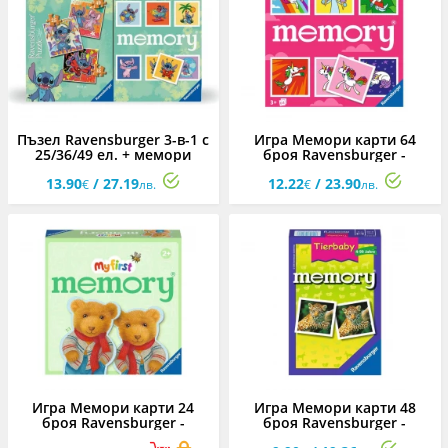
Пъзел Ravensburger 3-в-1 с
Игра Мемори карти 64
25/36/49 ел. + мемори
броя Ravensburger -
карти - Стич
Еднорози
13.90
/ 27.19
12.22
/ 23.90
€
лв.
€
лв.
Игра Мемори карти 24
Игра Мемори карти 48
броя Ravensburger -
броя Ravensburger -
Мечета
Бебета животни