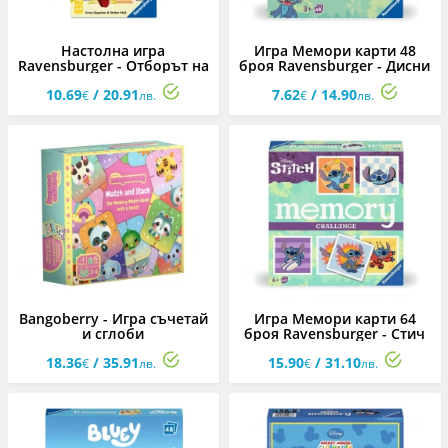
Настолна игра
Игра Мемори карти 48
Ravensburger - Отборът на
броя Ravensburger - Дисни
Спайди
Стич
10.69
/ 20.91
7.62
/ 14.90
€
лв.
€
лв.
Bangoberry - Игра съчетай
Игра Мемори карти 64
и сглоби
броя Ravensburger - Стич
18.36
/ 35.91
15.90
/ 31.10
€
лв.
€
лв.