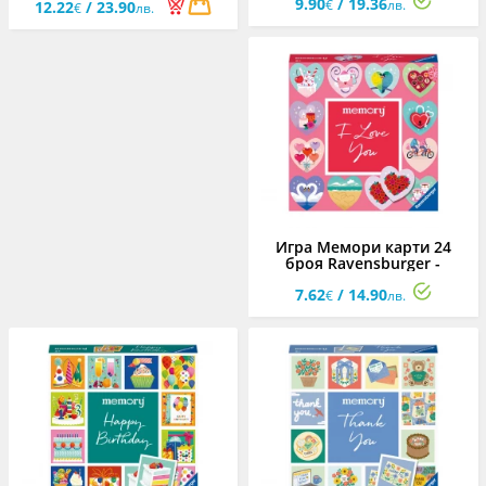
9.90
/ 19.36
€
лв.
12.22
/ 23.90
€
лв.
Игра Мемори карти 24
броя Ravensburger -
Обичам те
7.62
/ 14.90
€
лв.