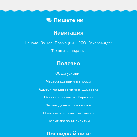
Пишете ни
Навигация
Начало
За нас
Промоции
LEGO
Ravensburger
Талони за подарък
Полезно
Общи условия
Често задавани въпроси
Адреси на магазините
Доставка
Отказ от поръчка
Кариери
Лични данни
Бисквитки
Политика за поверителност
Политика за Бисквитки
Последвай ни в: