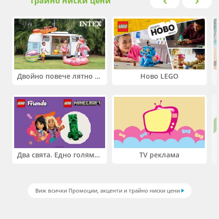
трайно ниски цени
Двойно повече лятно забавление! Купи 2 продукта INTEX и вземи -33%
Ново LEGO
Два свята. Едно голямо приключение. Купи 2 продукта LEGO® Friends и/или LEGO® Minecraft и вземи -27%
TV реклама
Виж всички Промоции, акценти и трайно ниски цени