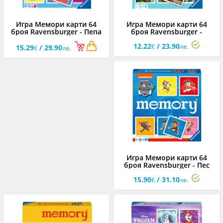
Игра Мемори карти 64
Игра Мемори карти 64
броя Ravensburger - Пепа
броя Ravensburger -
Пиг
Бебета животни
12.22
/ 23.90
€
лв.
15.29
/ 29.90
€
лв.
Игра Мемори карти 64
броя Ravensburger - Пес
Патрул
15.90
/ 31.10
€
лв.