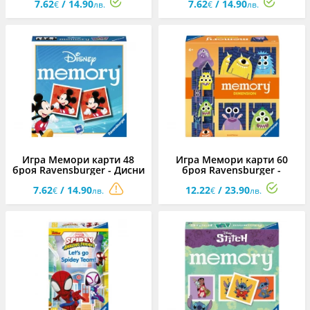
7.62
/ 14.90
7.62
/ 14.90
€
лв.
€
лв.
Игра Мемори карти 48
Игра Мемори карти 60
броя Ravensburger - Дисни
броя Ravensburger -
Чудовища
7.62
/ 14.90
12.22
/ 23.90
€
лв.
€
лв.