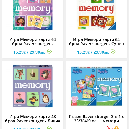
Игра Мемори карти 64
Игра Мемори карти 64
броя Ravensburger -
броя Ravensburger - Супер
Gabby's Dollhouse
Марио
15.29
/ 29.90
15.29
/ 29.90
€
лв.
€
лв.
Игра Мемори карти 48
Пъзел Ravensburger 3-в-1 с
броя Ravensburger - Дивия
25/36/49 ел. + мемори
свят на животните
карти - Пепа Пиг