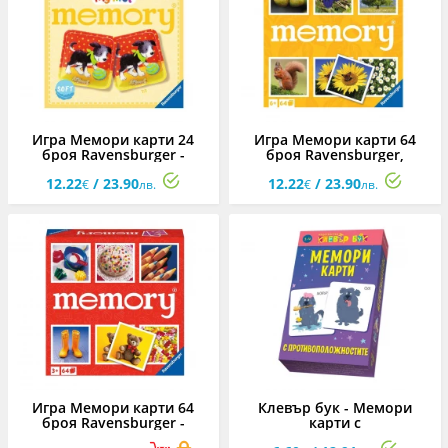
Игра Мемори карти 24
Игра Мемори карти 64
броя Ravensburger -
броя Ravensburger,
Бебета животни
природа
12.22
/ 23.90
12.22
/ 23.90
€
лв.
€
лв.
Игра Мемори карти 64
Клевър бук - Мемори
броя Ravensburger -
карти с
Джуниър
противоположностите