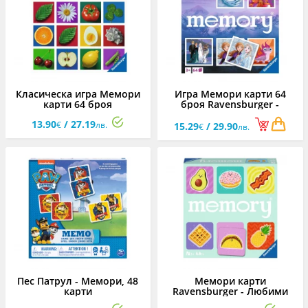
Класическа игра Мемори
Игра Мемори карти 64
карти 64 броя
броя Ravensburger -
Ravensburger
Замръзналото кралство
13.90
/ 27.19
€
лв.
15.29
/ 29.90
€
лв.
Пес Патрул - Мемори, 48
Мемори карти
карти
Ravensburger - Любими
храни, 48 бр.