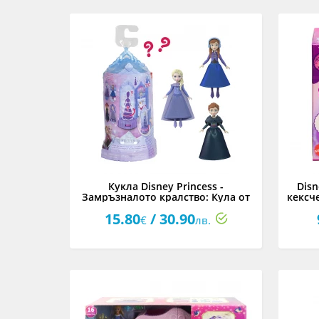
Кукла Disney Princess -
Disn
Замръзналото кралство: Кула от
кексч
замък с изненади с малка кукла
15.80
/ 30.90
€
лв.