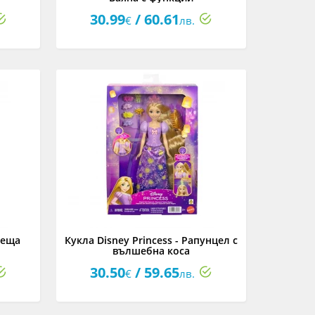
30.99
/ 60.61
€
лв.
ееща
Кукла Disney Princess - Рапунцел с
вълшебна коса
30.50
/ 59.65
€
лв.