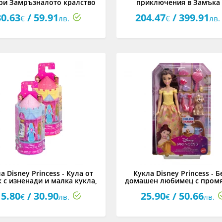
ри Замръзналото кралство
приключения в Замъка
принцесите
30.63
/ 59.91
204.47
/ 399.91
€
лв.
€
лв.
а Disney Princess - Кула от
Кукла Disney Princess - Б
 с изненади и малка кукла,
домашен любимец с промя
асортимент
цвета
15.80
/ 30.90
25.90
/ 50.66
€
лв.
€
лв.