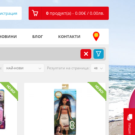
0
продукт(а) - 0.00
€
/ 0.00
лв.
истрация
НОВИНИ
БЛОГ
КОНТАКТИ
:
Резултати на страница:
пиши ни