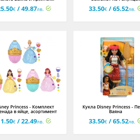
25.50
/ 49.87
33.50
/ 65.52
€
лв.
€
лв.
sney Princess - Комплект
Кукла Disney Princess - П
енада в яйце, асортимент
Ваяна
11.50
/ 22.49
33.50
/ 65.52
€
лв.
€
лв.