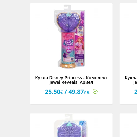
Кукла Disney Princess - Комплект
Кукла
Jewel Reveals: Ариел
J
25.50
/ 49.87
€
лв.