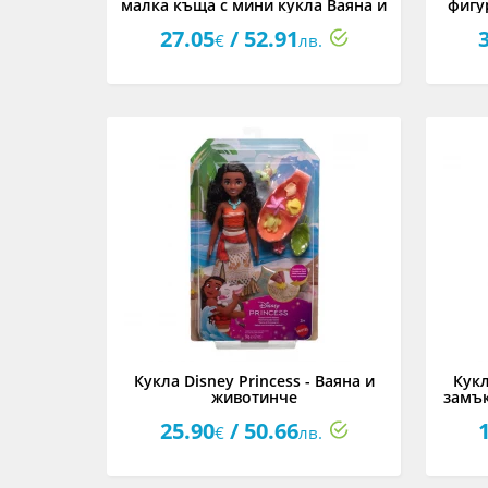
малка къща с мини кукла Ваяна и
фигу
9 аксесоара
27.05
/ 52.91
€
лв.
Кукла Disney Princess - Ваяна и
Кукл
животинче
замък
25.90
/ 50.66
€
лв.