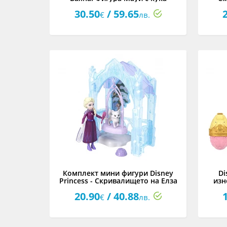
30.50
/ 59.65
€
лв.
Комплект мини фигури Disney
Di
Princess - Скривалището на Елза
изн
20.90
/ 40.88
€
лв.