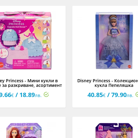
ey Princess - Мини кукли в
Disney Princess - Колекцио
е за разкриване, асортимент
кукла Пепеляшка
9.66
/ 18.89
40.85
/ 79.90
€
лв.
€
лв.