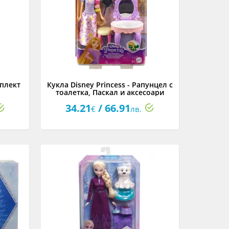
мплект
Кукла Disney Princess - Рапунцел с
тоалетка, Паскал и аксесоари
34.21
/ 66.91
€
лв.