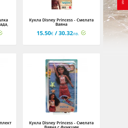
алка
Кукла Disney Princess - Смелата
ада,
Ваяна
15.50
/ 30.32
€
лв.
мплект
Кукла Disney Princess - Смелата
л
Ваяна с функции