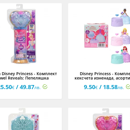
 Disney Princess - Комплект
Disney Princess - Компл
ewel Reveals: Пепеляшка
кексчета изненада, асорт
25.50
/ 49.87
9.50
/ 18.58
€
лв.
€
лв.