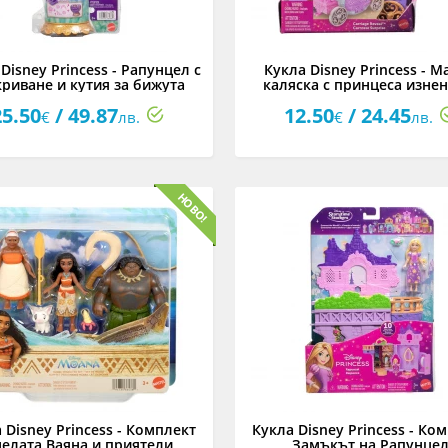
Disney Princess - Рапунцел с
Кукла Disney Princess - М
криване и кутия за бижута
каляска с принцеса изнен
асортимент
25.50
/ 49.87
12.50
/ 24.45
€
лв.
€
лв.
 Disney Princess - Комплект
Кукла Disney Princess - Ко
елата Ваяна и приятели
Замъкът на Рапунце