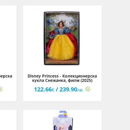
нерска
Disney Princess - Колекционерска
кукла Снежанка, филм (2025)
122.66
/ 239.90
€
лв.