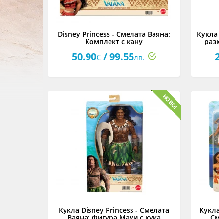
Disney Princess - Смелата Ваяна:
Кукла 
Комплект с кану
раз
50.90
/ 99.55
€
лв.
Кукла Disney Princess - Смелата
Кукла
Ваяна: Фигура Мауи с кука
См