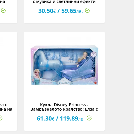
 на
с музика и светлинни ефекти
30.50
/ 59.65
€
лв.
ел с
Кукла Disney Princess -
на на
Замръзналото кралство: Елза с
Нок и карета
61.30
/ 119.89
€
лв.