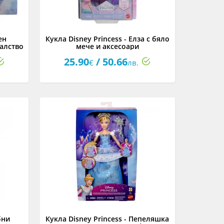
ен
Кукла Disney Princess - Елза с бяло
алство
мече и аксесоари
25.90
/ 50.66
€
лв.
бни
Кукла Disney Princess - Пепеляшка