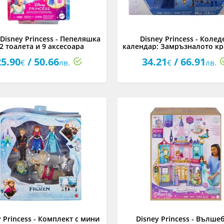
Disney Princess - Пепеляшка
Disney Princess - Колед
 2 тоалета и 9 аксесоара
календар: Замръзналото кр
25.90
/ 50.66
34.21
/ 66.91
€
лв.
€
лв.
y Princess - Комплект с мини
Disney Princess - Вълше