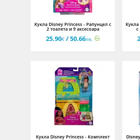
Кукла Disney Princess - Рапунцел с
Кукла 
2 тоалета и 9 аксесоара
с
25.90
/ 50.66
€
лв.
Кукла Disney Princess - Комплект
Disne