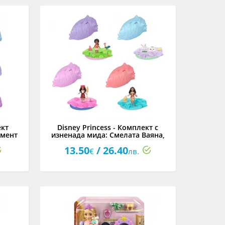
ект
Disney Princess - Комплект с
имент
изненада мида: Смелата Ваяна,
асортимент
13.50
/ 26.40
€
лв.