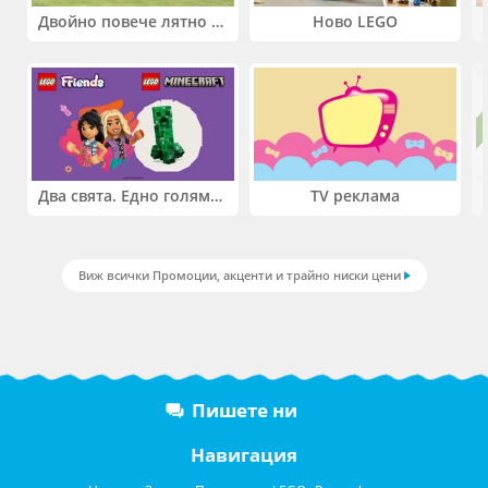
Двойно повече лятно забавление! Купи 2 продукта INTEX и вземи -33%
Ново LEGO
Два свята. Едно голямо приключение. Купи 2 продукта LEGO® Friends и/или LEGO® Minecraft и вземи -27%
TV реклама
Виж всички Промоции, акценти и трайно ниски цени
Пишете ни
Навигация