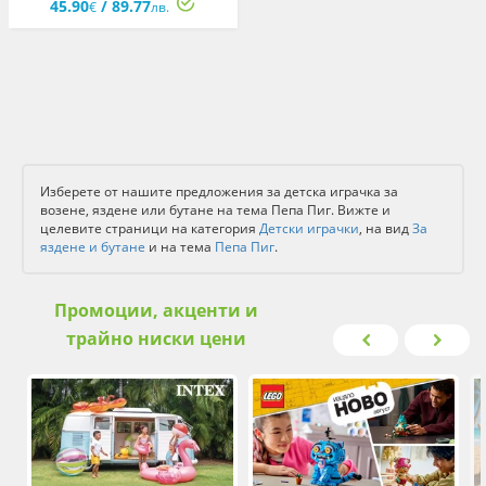
45.90
/ 89.77
€
лв.
Изберете от нашите предложения за детска играчка за
возене, яздене или бутане на тема Пепа Пиг. Вижте и
целевите страници на категория
Детски играчки
, на вид
За
яздене и бутане
и на тема
Пепа Пиг
.
Промоции, акценти и
трайно ниски цени