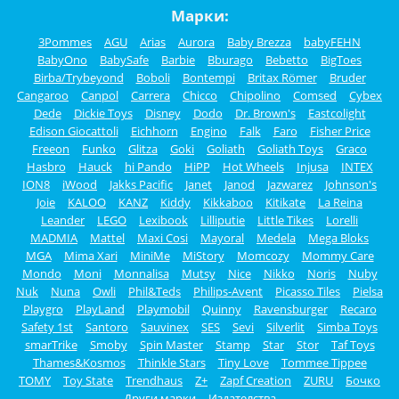
Марки:
3Pommes
AGU
Arias
Aurora
Baby Brezza
babyFEHN
BabyOno
BabySafe
Barbie
Bburago
Bebetto
BigToes
Birba/Trybeyond
Boboli
Bontempi
Britax Römer
Bruder
Cangaroo
Canpol
Carrera
Chicco
Chipolino
Comsed
Cybex
Dede
Dickie Toys
Disney
Dodo
Dr. Brown's
Eastcolight
Edison Giocattoli
Eichhorn
Engino
Falk
Faro
Fisher Price
Freeon
Funko
Glitza
Goki
Goliath
Goliath Toys
Graco
Hasbro
Hauck
hi Pando
HiPP
Hot Wheels
Injusa
INTEX
ION8
iWood
Jakks Pacific
Janet
Janod
Jazwarez
Johnson's
Joie
KALOO
KANZ
Kiddy
Kikkaboo
Kitikate
La Reina
Leander
LEGO
Lexibook
Lilliputie
Little Tikes
Lorelli
MADMIA
Mattel
Maxi Cosi
Mayoral
Medela
Mega Bloks
MGA
Mima Xari
MiniMe
MiStory
Momcozy
Mommy Care
Mondo
Moni
Monnalisa
Mutsy
Nice
Nikko
Noris
Nuby
Nuk
Nuna
Owli
Phil&Teds
Philips-Avent
Picasso Tiles
Pielsa
Playgro
PlayLand
Playmobil
Quinny
Ravensburger
Recaro
Safety 1st
Santoro
Sauvinex
SES
Sevi
Silverlit
Simba Toys
smarTrike
Smoby
Spin Master
Stamp
Star
Stor
Taf Toys
Thames&Kosmos
Thinkle Stars
Tiny Love
Tommee Tippee
TOMY
Toy State
Trendhaus
Z+
Zapf Creation
ZURU
Бочко
Други марки
Издателства