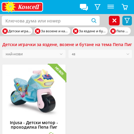
Детски играчки
За возене и каране
За яздене и бутане
Пепа Пиг
Детски играчки за яздене, возене и бутане на тема Пепа Пиг
Injusa - Детски мотор -
проходилка Пепа Пиг