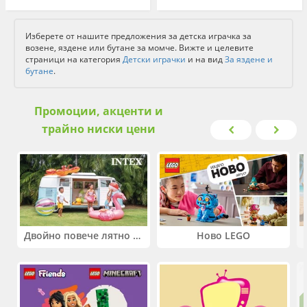
Изберете от нашите предложения за детска играчка за
возене, яздене или бутане за момче. Вижте и целевите
страници на категория
Детски играчки
и на вид
За яздене и
бутане
.
Промоции, акценти и
трайно ниски цени
Двойно повече лятно забавление! Купи 2 продукта INTEX и вземи -33%
Ново LEGO