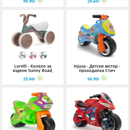
99.90
29.60
€
€
Lorelli - Колело за
Injusa - Детски мотор -
яздене Sunny Road,
проходилка Стич
асортимент
29.60
58.90
€
€