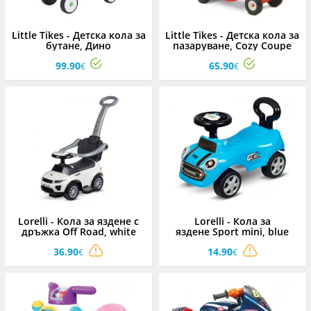
Little Tikes - Детска кола за
Little Tikes - Детска кола за
бутане, Дино
пазаруване, Cozy Coupe
99.90
65.90
€
€
Lorelli - Кола за яздене с
Lorelli - Кола за
дръжка Off Road, white
яздене Sport mini, blue
36.90
14.90
€
€