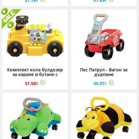
37.78
97.09
€
€
Комплект кола булдозер
Пес Патрул - Вагон за
за каране и бутане с
дърпане
блокчета Cat Mega Bloks
31.50
45.97
€
€