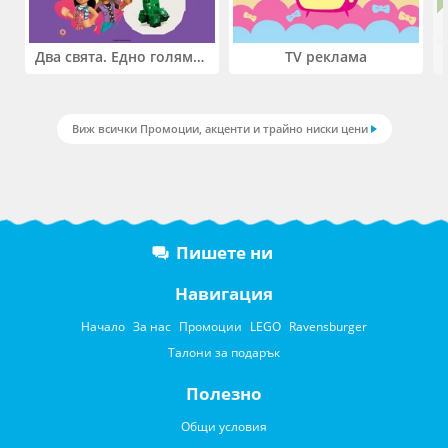
Два свята. Едно голямо приключение. Купи 2 продукта LEGO® Friends и/или LEGO® Minecraft и вземи -27%
TV реклама
Виж всички Промоции, акценти и трайно ниски цени
Пишете ни
Навигация
Начало
За нас
Промоции
LEGO
Ravensburger
Талони за подарък
Полезно
Общи условия