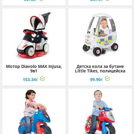
Мотор Diavolo MAX Injusa,
Детска кола за бутане
9в1
Little Tikes, полицейска
кола
153.34
99.90
€
€