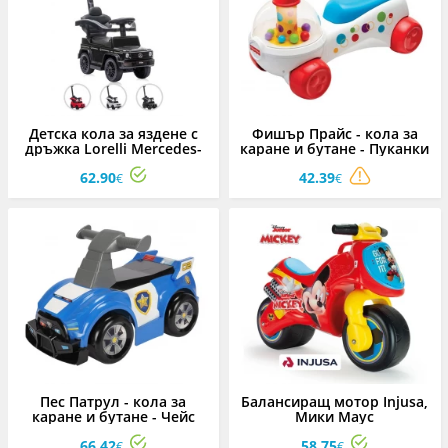
Детска кола за яздене с
Фишър Прайс - кола за
дръжка Lorelli Mercedes-
каране и бутане - Пуканки
G350D, асортимент
62.90
42.39
€
€
Пес Патрул - кола за
Балансиращ мотор Injusa,
каране и бутане - Чейс
Мики Маус
66.42
58.75
€
€