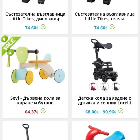
Състезателна възглавница
Състезателна възглавница
Little Tikes, динозавър
Little Tikes, пчела
74.60
74.60
€
€
Sevi - Дървена кола за
Детска кола за яздене с
каране и бутане
дръжка и сенник Lorelli
Mercedes-G350D,
-
64.37
68.00
90.96
асортимент
€
€
€