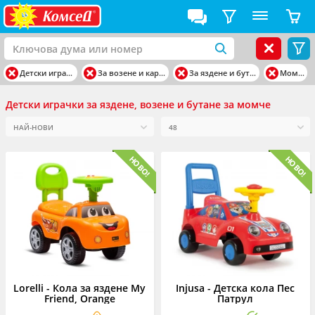
Детски играчки
За возене и каране
За яздене и бутане
Момче
Детски играчки за яздене, возене и бутане за момче
Lorelli - Кола за яздене My
Injusa - Детска кола Пес
Friend, Orange
Патрул