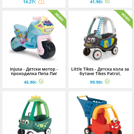
14.27
41.90
€
€
Injusa - Детски мотор -
Little Tikes - Детска кола за
проходилка Пепа Пиг
бутане Tikes Patrol,
Полицейска кола
45.90
99.90
€
€