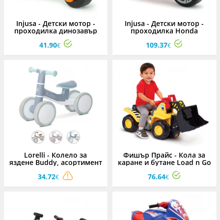
Injusa - Детски мотор -
Injusa - Детски мотор -
проходилка динозавър
проходилка Honda
41.90
109.37
€
€
Lorelli - Колело за
Фишър Прайс - Кола за
яздене Buddy, асортимент
каране и бутане Load n Go
Ride On
34.72
76.64
€
€