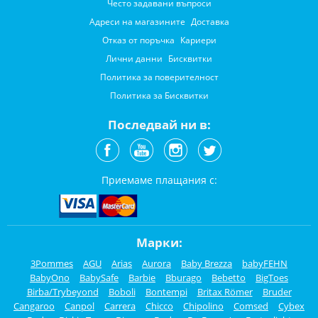
Често задавани въпроси
Адреси на магазините
Доставка
Отказ от поръчка
Кариери
Лични данни
Бисквитки
Политика за поверителност
Политика за Бисквитки
Последвай ни в:
Приемаме плащания с:
Марки:
3Pommes
AGU
Arias
Aurora
Baby Brezza
babyFEHN
BabyOno
BabySafe
Barbie
Bburago
Bebetto
BigToes
Birba/Trybeyond
Boboli
Bontempi
Britax Römer
Bruder
Cangaroo
Canpol
Carrera
Chicco
Chipolino
Comsed
Cybex