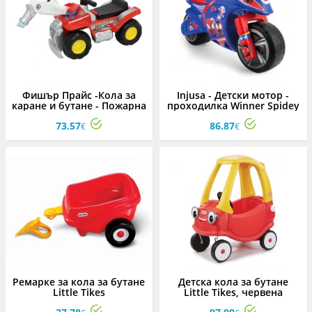
Фишър Прайс -Кола за
Injusa - Детски мотор -
каране и бутане - Пожарна
проходилка Winner Spidey
73.57
86.87
€
€
Ремарке за кола за бутане
Детска кола за бутане
Little Tikes
Little Tikes, червена