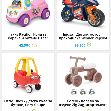
Jakks Pacific - Кола за
Injusa - Детски мотор -
каране и бутане Fisher
проходилка Winner Repslol
Price, лилав цвят
42.90
96.90
€
€
Little Tikes - Детска кола за
Lorelli - Колело за
бутане, Cozy Coupe
яздене Zig Zag, асортимент