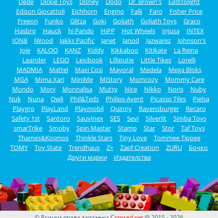
Dede
Dickie Toys
Disney
Dodo
Dr. Brown's
Eastcolight
Edison Giocattoli
Eichhorn
Engino
Falk
Faro
Fisher Price
Freeon
Funko
Glitza
Goki
Goliath
Goliath Toys
Graco
Hasbro
Hauck
hi Pando
HiPP
Hot Wheels
Injusa
INTEX
ION8
iWood
Jakks Pacific
Janet
Janod
Jazwarez
Johnson's
Joie
KALOO
KANZ
Kiddy
Kikkaboo
Kitikate
La Reina
Leander
LEGO
Lexibook
Lilliputie
Little Tikes
Lorelli
MADMIA
Mattel
Maxi Cosi
Mayoral
Medela
Mega Bloks
MGA
Mima Xari
MiniMe
MiStory
Momcozy
Mommy Care
Mondo
Moni
Monnalisa
Mutsy
Nice
Nikko
Noris
Nuby
Nuk
Nuna
Owli
Phil&Teds
Philips-Avent
Picasso Tiles
Pielsa
Playgro
PlayLand
Playmobil
Quinny
Ravensburger
Recaro
Safety 1st
Santoro
Sauvinex
SES
Sevi
Silverlit
Simba Toys
smarTrike
Smoby
Spin Master
Stamp
Star
Stor
Taf Toys
Thames&Kosmos
Thinkle Stars
Tiny Love
Tommee Tippee
TOMY
Toy State
Trendhaus
Z+
Zapf Creation
ZURU
Бочко
Други марки
Издателства
© Всички права запазени
Comsed.net
@ 2015 - 2026