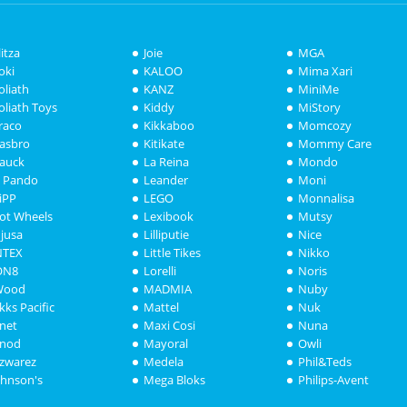
litza
Joie
MGA
oki
KALOO
Mima Xari
oliath
KANZ
MiniMe
oliath Toys
Kiddy
MiStory
raco
Kikkaboo
Momcozy
asbro
Kitikate
Mommy Care
auck
La Reina
Mondo
i Pando
Leander
Moni
iPP
LEGO
Monnalisa
ot Wheels
Lexibook
Mutsy
njusa
Lilliputie
Nice
NTEX
Little Tikes
Nikko
ON8
Lorelli
Noris
Wood
MADMIA
Nuby
akks Pacific
Mattel
Nuk
anet
Maxi Cosi
Nuna
anod
Mayoral
Owli
azwarez
Medela
Phil&Teds
ohnson's
Mega Bloks
Philips-Avent