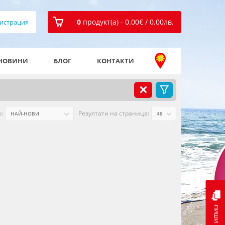
0
продукт(а) - 0.00
€
/ 0.00
лв.
истрация
НОВИНИ
БЛОГ
КОНТАКТИ
:
Резултати на страница:
пиши ни