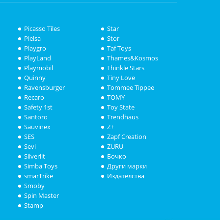
Picasso Tiles
Star
Pielsa
Stor
Playgro
Taf Toys
PlayLand
Thames&Kosmos
Playmobil
Thinkle Stars
Quinny
Tiny Love
Ravensburger
Tommee Tippee
Recaro
TOMY
Safety 1st
Toy State
Santoro
Trendhaus
Sauvinex
Z+
SES
Zapf Creation
Sevi
ZURU
Silverlit
Бочко
Simba Toys
Други марки
smarTrike
Издателства
Smoby
Spin Master
Stamp