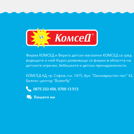
Фирма КОМСЕД и Верига детски магазини КОМСЕД са сред
водещите и най-бързо развиващи се фирми в областта на
детските играчки, бебешките и детски принадлежности.
КОМСЕД АД, гр. София, п.к. 1415, бул. "Околовръстен път" 42,
Бизнес център "Butterfly"
0875 333 456
0700 13 513
,
Пишете ни