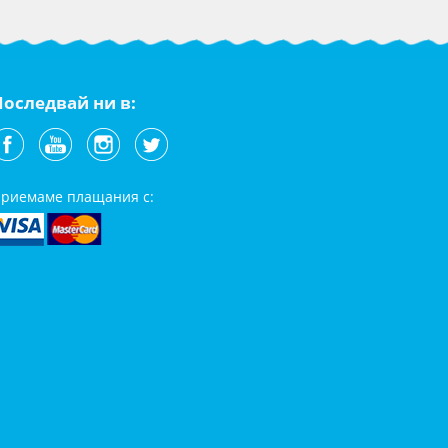
Последвай ни в:
риемаме плащания с: