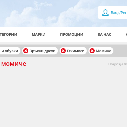
Вход/Рег
ТЕГОРИИ
МАРКИ
ПРОМОЦИИ
ЗА НАС
и и обувки
Връхни дрехи
Ескимоси
Момиче
а момиче
Подреди по