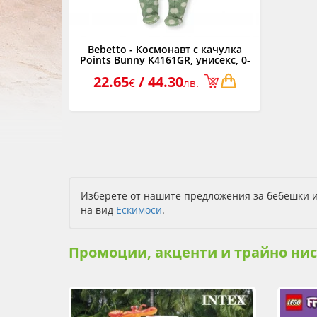
Bebetto - Космонавт с качулка
Points Bunny K4161GR, унисекс, 0-
9м, зелен
22.65
/ 44.30
€
лв.
Изберете от нашите предложения за бебешки и
на вид
Ескимоси
.
Промоции, акценти и трайно ни