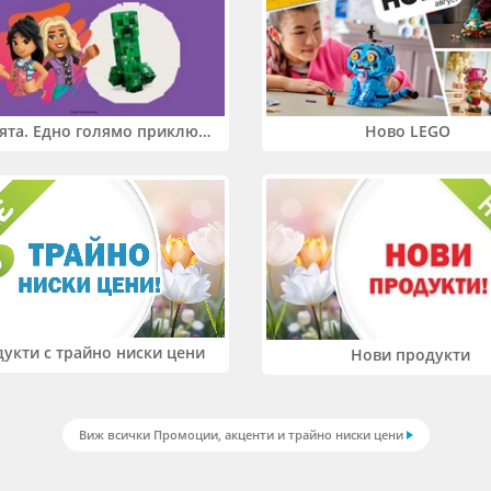
Два свята. Едно голямо приключение. Купи 2 продукта LEGO® Friends и/или LEGO® Minecraft и вземи -27%
Ново LEGO
укти с трайно ниски цени
Нови продукти
Виж всички Промоции, акценти и трайно ниски цени