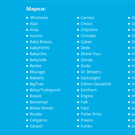
Марки:
3Pommes
Carrera
G
AGU
Chicco
G
Arias
Chipolino
G
Aurora
Comsed
G
Baby Brezza
Cybex
G
babyFEHN
Dede
H
BabyOno
Dickie Toys
H
BabySafe
Disney
h
Barbie
Dodo
H
Bburago
Dr. Brown's
H
Bebetto
Eastcolight
I
BigToes
Edison Giocattoli
I
Birba/Trybeyond
Eichhorn
I
Boboli
Engino
i
Bontempi
Falk
J
Britax Römer
Faro
J
Bruder
Fisher Price
J
Cangaroo
Freeon
J
Canpol
Funko
J