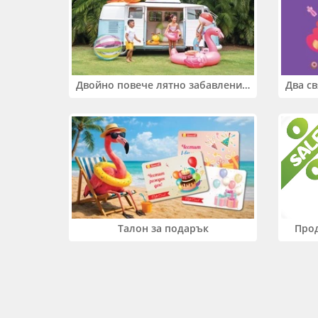
Двойно повече лятно забавление! Купи 2 продукта INTEX и вземи -33%
Прод
Талон за подарък