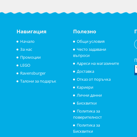
Навигация
Полезно
Начало
Общи условия
За нас
Често задавани
въпроси
Промоции
П
Адреси на магазините
LEGO
Доставка
Ravensburger
Отказ от поръчка
Талони за подарък
Кариери
Лични данни
Бисквитки
Политика за
поверителност
Политика за
Бисквитки