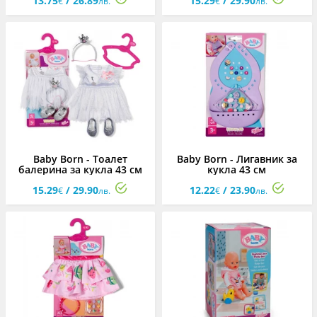
13.75
/ 26.89
15.29
/ 29.90
€
лв.
€
лв.
Baby Born - Тоалет
Baby Born - Лигавник за
балерина за кукла 43 см
кукла 43 см
15.29
/ 29.90
12.22
/ 23.90
€
лв.
€
лв.