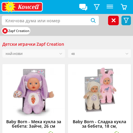
Zapf Creation
Детски играчки Zapf Creation
Baby Born - Мека кукла за
Baby Born - Сладка кукла
бебета: Зайче, 26 см
за бебета, 18 см,
асортимент