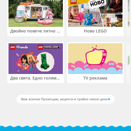
Двойно повече лятно забавление! Купи 2 продукта INTEX и вземи -33%
Ново LEGO
Два свята. Едно голямо приключение. Купи 2 продукта LEGO® Friends и/или LEGO® Minecraft и вземи -27%
TV реклама
Виж всички Промоции, акценти и трайно ниски цени