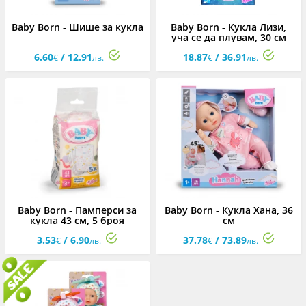
Baby Born - Шише за кукла
Baby Born - Кукла Лизи,
уча се да плувам, 30 см
6.60
/ 12.91
18.87
/ 36.91
€
лв.
€
лв.
Baby Born - Памперси за
Baby Born - Кукла Хана, 36
кукла 43 см, 5 броя
см
3.53
/ 6.90
37.78
/ 73.89
€
лв.
€
лв.