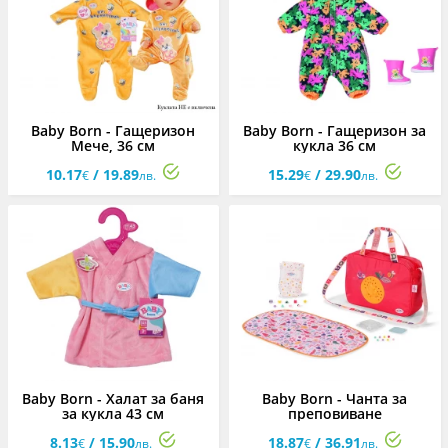
Baby Born - Гащеризон
Baby Born - Гащеризон за
Мече, 36 см
кукла 36 см
10.17
/ 19.89
15.29
/ 29.90
€
лв.
€
лв.
Baby Born - Халат за баня
Baby Born - Чанта за
за кукла 43 см
преповиване
8.13
/ 15.90
18.87
/ 36.91
€
лв.
€
лв.