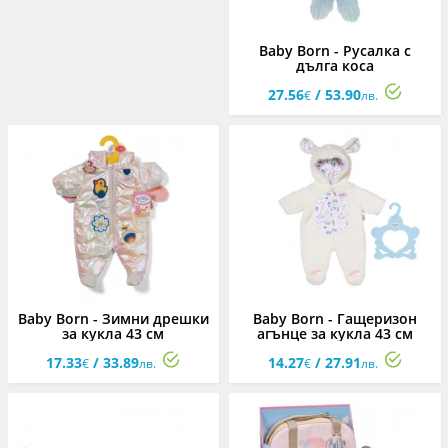
Baby Born - Русалка с
дълга коса
27.56
/ 53.90
€
лв.
Baby Born - Зимни дрешки
Baby Born - Гащеризон
за кукла 43 см
агънце за кукла 43 см
17.33
/ 33.89
14.27
/ 27.91
€
лв.
€
лв.