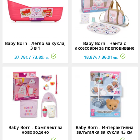
Baby Born - Легло за кукла,
Baby Born - Чанта с
3 в 1
аксесоари за преповиване
37.78
/ 73.89
18.87
/ 36.91
€
лв.
€
лв.
Baby Born - Комплект за
Baby Born - Интерактивна
новородено
залъгалка за кукла 43 см