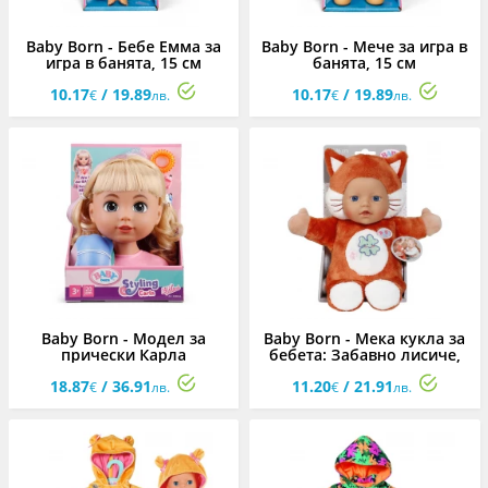
Baby Born - Бебе Емма за
Baby Born - Мече за игра в
игра в банята, 15 см
банята, 15 см
10.17
/ 19.89
10.17
/ 19.89
€
лв.
€
лв.
Baby Born - Модел за
Baby Born - Мека кукла за
прически Карла
бебета: Забавно лисиче,
26 см
18.87
/ 36.91
11.20
/ 21.91
€
лв.
€
лв.