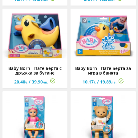
Baby Born - Пате Берта с
Baby Born - Пате Берта за
дръжка за бутане
игра в банята
20.40
/ 39.90
10.17
/ 19.89
€
лв.
€
лв.