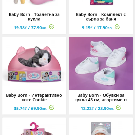
Baby Born - Тоалетна за
Baby Born - Комплект с
кукла
кърпа за баня
19.38
/ 37.90
9.15
/ 17.90
€
лв.
€
лв.
Baby Born - Интерактивно
Baby Born - Обувки за
коте Cookie
кукла 43 см, асортимент
35.74
/ 69.90
12.22
/ 23.90
€
лв.
€
лв.