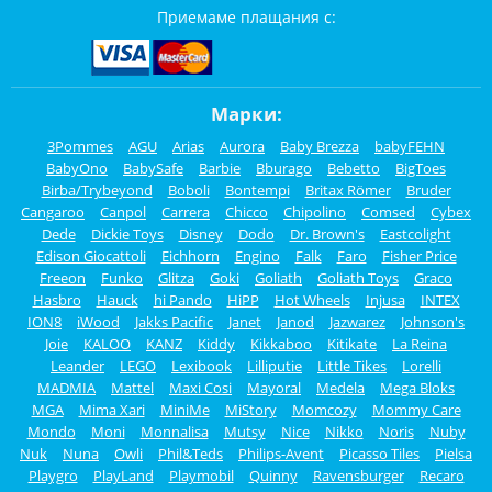
Приемаме плащания с:
Марки:
3Pommes
AGU
Arias
Aurora
Baby Brezza
babyFEHN
BabyOno
BabySafe
Barbie
Bburago
Bebetto
BigToes
Birba/Trybeyond
Boboli
Bontempi
Britax Römer
Bruder
Cangaroo
Canpol
Carrera
Chicco
Chipolino
Comsed
Cybex
Dede
Dickie Toys
Disney
Dodo
Dr. Brown's
Eastcolight
Edison Giocattoli
Eichhorn
Engino
Falk
Faro
Fisher Price
Freeon
Funko
Glitza
Goki
Goliath
Goliath Toys
Graco
Hasbro
Hauck
hi Pando
HiPP
Hot Wheels
Injusa
INTEX
ION8
iWood
Jakks Pacific
Janet
Janod
Jazwarez
Johnson's
Joie
KALOO
KANZ
Kiddy
Kikkaboo
Kitikate
La Reina
Leander
LEGO
Lexibook
Lilliputie
Little Tikes
Lorelli
MADMIA
Mattel
Maxi Cosi
Mayoral
Medela
Mega Bloks
MGA
Mima Xari
MiniMe
MiStory
Momcozy
Mommy Care
Mondo
Moni
Monnalisa
Mutsy
Nice
Nikko
Noris
Nuby
Nuk
Nuna
Owli
Phil&Teds
Philips-Avent
Picasso Tiles
Pielsa
Playgro
PlayLand
Playmobil
Quinny
Ravensburger
Recaro