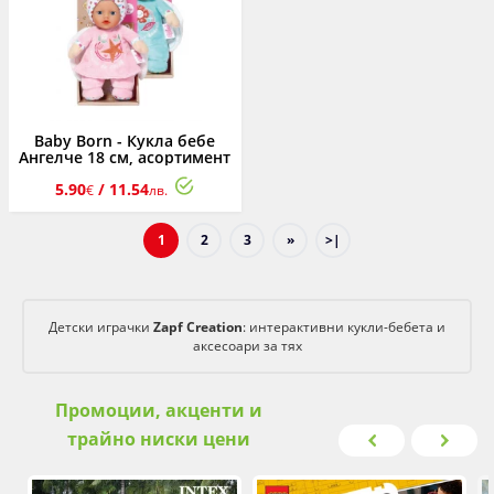
Baby Born - Кукла бебе
Ангелче 18 см, асортимент
5.90
/ 11.54
€
лв.
1
2
3
»
>|
Детски играчки
Zapf Creation
: интерактивни кукли-бебета и
аксесоари за тях
Промоции, акценти и
трайно ниски цени