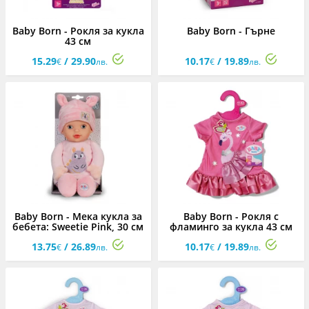
Baby Born - Рокля за кукла
Baby Born - Гърне
43 см
15.29
/ 29.90
10.17
/ 19.89
€
лв.
€
лв.
Baby Born - Мека кукла за
Baby Born - Рокля с
бебета: Sweetie Pink, 30 см
фламинго за кукла 43 см
13.75
/ 26.89
10.17
/ 19.89
€
лв.
€
лв.