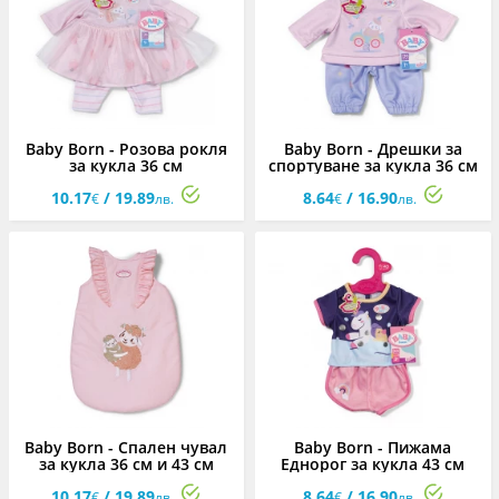
Baby Born - Розова рокля
Baby Born - Дрешки за
за кукла 36 см
спортуване за кукла 36 см
10.17
/ 19.89
8.64
/ 16.90
€
лв.
€
лв.
Baby Born - Спален чувал
Baby Born - Пижама
за кукла 36 см и 43 см
Еднорог за кукла 43 см
10.17
/ 19.89
8.64
/ 16.90
€
лв.
€
лв.