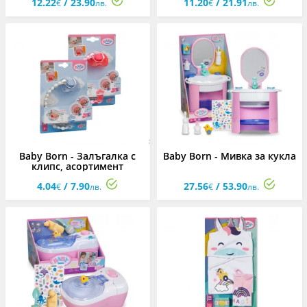
12.22
/ 23.90
11.20
/ 21.91
€
лв.
€
лв.
Baby Born - Залъгалка с
Baby Born - Мивка за кукла
клипс, асортимент
4.04
/ 7.90
27.56
/ 53.90
€
лв.
€
лв.