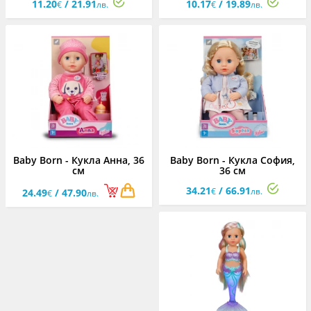
11.20
/ 21.91
10.17
/ 19.89
€
лв.
€
лв.
Baby Born - Кукла Анна, 36
Baby Born - Кукла София,
см
36 см
34.21
/ 66.91
€
лв.
24.49
/ 47.90
€
лв.