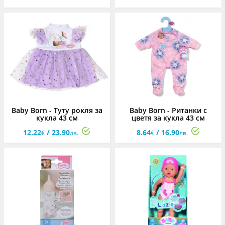
Baby Born - Туту рокля за
Baby Born - Ританки с
кукла 43 см
цветя за кукла 43 см
12.22
/ 23.90
8.64
/ 16.90
€
лв.
€
лв.