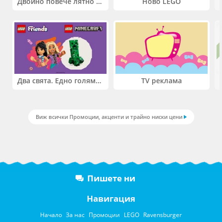
Двойно повече лятно забавление! Купи 2 продукта INTEX и вземи -33%
Ново LEGO
Два свята. Едно голямо приключение. Купи 2 продукта LEGO® Friends и/или LEGO® Minecraft и вземи -27%
TV реклама
Виж всички Промоции, акценти и трайно ниски цени
Пишете ни
Навигация
Начало
За нас
Промоции
LEGO
Ravensburger