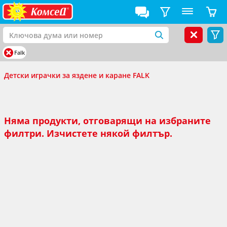
Falk
Детски играчки за яздене и каране FALK
Няма продукти, отговарящи на избраните
филтри. Изчистете някой филтър.