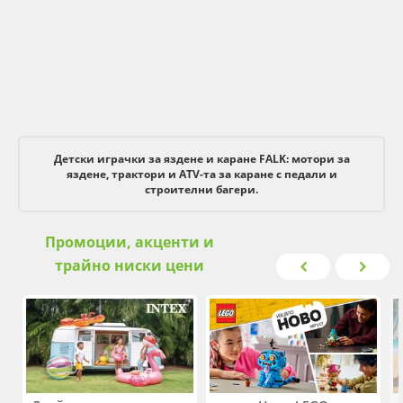
Детски играчки за яздене и каране FALK: мотори за
яздене, трактори и ATV-та за каране с педали и
строителни багери.
Промоции, акценти и
трайно ниски цени