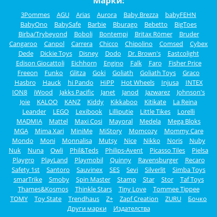
Марки:
3Pommes
AGU
Arias
Aurora
Baby Brezza
babyFEHN
BabyOno
BabySafe
Barbie
Bburago
Bebetto
BigToes
Birba/Trybeyond
Boboli
Bontempi
Britax Römer
Bruder
Cangaroo
Canpol
Carrera
Chicco
Chipolino
Comsed
Cybex
Dede
Dickie Toys
Disney
Dodo
Dr. Brown's
Eastcolight
Edison Giocattoli
Eichhorn
Engino
Falk
Faro
Fisher Price
Freeon
Funko
Glitza
Goki
Goliath
Goliath Toys
Graco
Hasbro
Hauck
hi Pando
HiPP
Hot Wheels
Injusa
INTEX
ION8
iWood
Jakks Pacific
Janet
Janod
Jazwarez
Johnson's
Joie
KALOO
KANZ
Kiddy
Kikkaboo
Kitikate
La Reina
Leander
LEGO
Lexibook
Lilliputie
Little Tikes
Lorelli
MADMIA
Mattel
Maxi Cosi
Mayoral
Medela
Mega Bloks
MGA
Mima Xari
MiniMe
MiStory
Momcozy
Mommy Care
Mondo
Moni
Monnalisa
Mutsy
Nice
Nikko
Noris
Nuby
Nuk
Nuna
Owli
Phil&Teds
Philips-Avent
Picasso Tiles
Pielsa
Playgro
PlayLand
Playmobil
Quinny
Ravensburger
Recaro
Safety 1st
Santoro
Sauvinex
SES
Sevi
Silverlit
Simba Toys
smarTrike
Smoby
Spin Master
Stamp
Star
Stor
Taf Toys
Thames&Kosmos
Thinkle Stars
Tiny Love
Tommee Tippee
TOMY
Toy State
Trendhaus
Z+
Zapf Creation
ZURU
Бочко
Други марки
Издателства