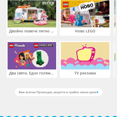
Двойно повече лятно забавление! Купи 2 продукта INTEX и вземи -33%
Ново LEGO
Два свята. Едно голямо приключение. Купи 2 продукта LEGO® Friends и/или LEGO® Minecraft и вземи -27%
TV реклама
Виж всички Промоции, акценти и трайно ниски цени