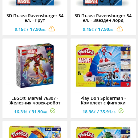
3D Пъзел Ravensburger 54
3D Пъзел Ravensburger 54
ел. - Грут
ел. - Звезден лорд
9.15
/ 17.90
9.15
/ 17.90
€
лв.
€
лв.
LEGO® Marvel 76307 -
Play Doh Spiderman -
Железния човек-робот
Комплект с фигурки
срещу Ултрон
Спайдърмен и Венъм
16.31
/ 31.90
18.36
/ 35.91
€
лв.
€
лв.