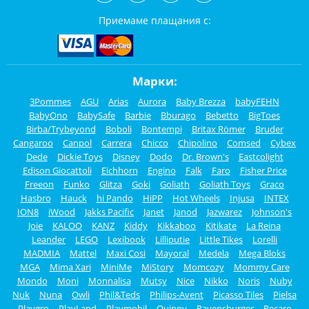
Приемаме плащания с:
Марки:
3Pommes
AGU
Arias
Aurora
Baby Brezza
babyFEHN
BabyOno
BabySafe
Barbie
Bburago
Bebetto
BigToes
Birba/Trybeyond
Boboli
Bontempi
Britax Römer
Bruder
Cangaroo
Canpol
Carrera
Chicco
Chipolino
Comsed
Cybex
Dede
Dickie Toys
Disney
Dodo
Dr. Brown's
Eastcolight
Edison Giocattoli
Eichhorn
Engino
Falk
Faro
Fisher Price
Freeon
Funko
Glitza
Goki
Goliath
Goliath Toys
Graco
Hasbro
Hauck
hi Pando
HiPP
Hot Wheels
Injusa
INTEX
ION8
iWood
Jakks Pacific
Janet
Janod
Jazwarez
Johnson's
Joie
KALOO
KANZ
Kiddy
Kikkaboo
Kitikate
La Reina
Leander
LEGO
Lexibook
Lilliputie
Little Tikes
Lorelli
MADMIA
Mattel
Maxi Cosi
Mayoral
Medela
Mega Bloks
MGA
Mima Xari
MiniMe
MiStory
Momcozy
Mommy Care
Mondo
Moni
Monnalisa
Mutsy
Nice
Nikko
Noris
Nuby
Nuk
Nuna
Owli
Phil&Teds
Philips-Avent
Picasso Tiles
Pielsa
Playgro
PlayLand
Playmobil
Quinny
Ravensburger
Recaro