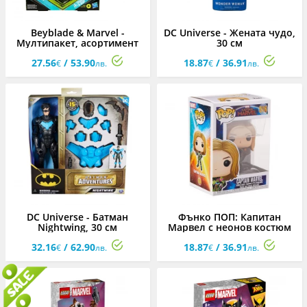
Beyblade & Marvel -
DC Universe - Жената чудо,
Мултипакет, асортимент
30 см
27.56
/ 53.90
18.87
/ 36.91
€
лв.
€
лв.
DC Universe - Батман
Фънко ПОП: Капитан
Nightwing, 30 см
Марвел с неонов костюм
#516 Bobble-Head
32.16
/ 62.90
18.87
/ 36.91
€
лв.
€
лв.