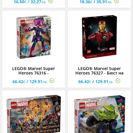
16.50
/ 32.27
18.36
/ 35.91
на подрамка: Супер
€
лв.
€
лв.
приятели, 30 x 40 см
LEGO® Marvel Super
LEGO® Marvel Super
Heroes 76316 -
Heroes 76327 - Бюст на
Фантастичната четворка
Железния човек MK4
66.42
/ 129.91
66.42
/ 129.91
срещу Галактус - фигура за
€
лв.
€
лв.
конструиране