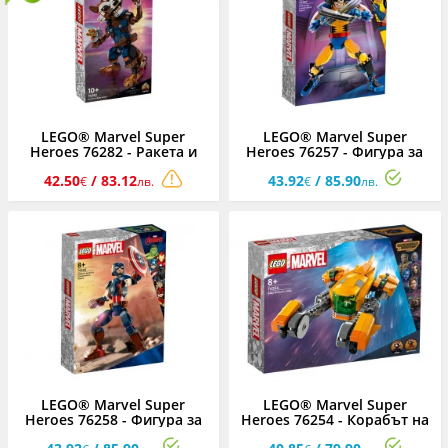
LEGO® Marvel Super
LEGO® Marvel Super
Heroes 76282 - Ракета и
Heroes 76257 - Фигура за
бебе Грут
изграждане Върколака
42.50
/ 83.12
43.92
/ 85.90
€
лв.
€
лв.
LEGO® Marvel Super
LEGO® Marvel Super
Heroes 76258 - Фигура за
Heroes 76254 - Корабът на
изграждане капитан
Ракетата