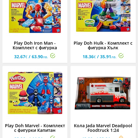
Play Doh Iron Man -
Play Doh Hulk - Комплект с
Комплект с фигурка
фигурка Хълк
Железният човек
32.67
/ 63.90
18.36
/ 35.91
€
лв.
€
лв.
Play Doh Marvel - Комплект
Кола Jada Marvel Deadpool
с фигурки Капитан
Foodtruck 1:24
Америка, Спайдърмен и