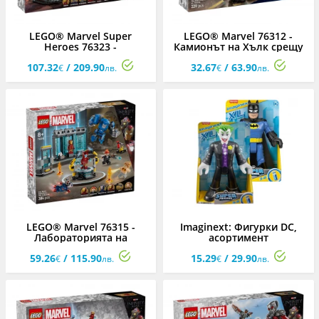
LEGO® Marvel Super
LEGO® Marvel 76312 -
Heroes 76323 -
Камионът на Хълк срещу
Отмъстителите: Краят
Танос
107.32
/ 209.90
32.67
/ 63.90
Последната битка
€
лв.
€
лв.
LEGO® Marvel 76315 -
Imaginext: Фигурки DC,
Лабораторията на
асортимент
Железния човек: Зала с
59.26
/ 115.90
15.29
/ 29.90
брони
€
лв.
€
лв.