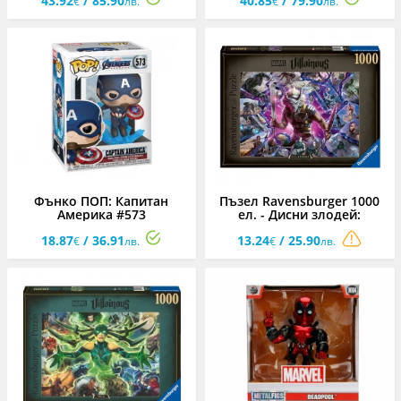
43.92
/ 85.90
40.85
/ 79.90
Америка
€
лв.
€
лв.
Фънко ПОП: Капитан
Пъзел Ravensburger 1000
Америка #573
ел. - Дисни злодей:
Килмонгър
18.87
/ 36.91
13.24
/ 25.90
€
лв.
€
лв.