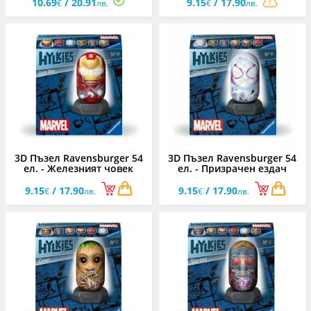
10.69
/ 20.91
9.15
/ 17.90
€
лв.
€
лв.
3D Пъзел Ravensburger 54
3D Пъзел Ravensburger 54
ел. - Железният човек
ел. - Призрачен ездач
9.15
/ 17.90
9.15
/ 17.90
€
лв.
€
лв.