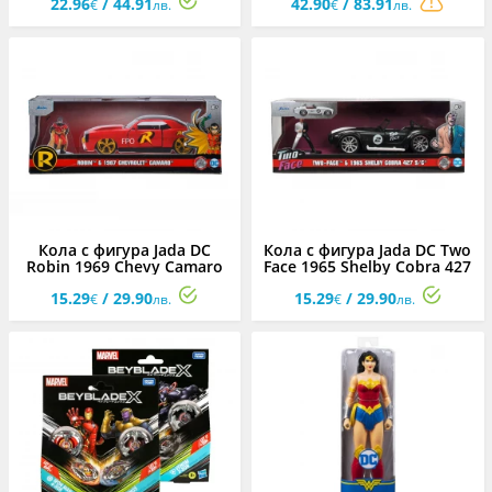
22.96
/ 44.91
42.90
/ 83.91
Черната пантера
€
лв.
€
лв.
Кола с фигура Jada DC
Кола с фигура Jada DC Two
Robin 1969 Chevy Camaro
Face 1965 Shelby Cobra 427
1:32
1:32
15.29
/ 29.90
15.29
/ 29.90
€
лв.
€
лв.