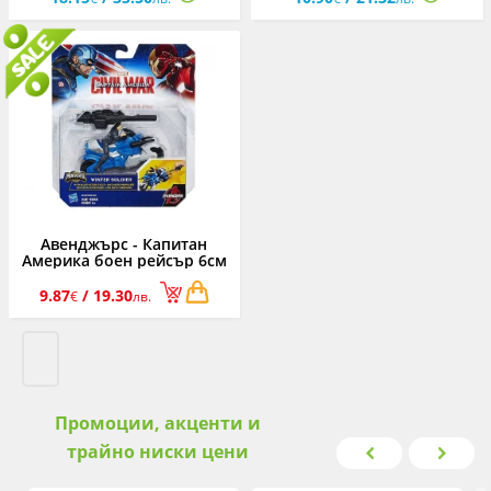
Авенджърс - Капитан
Америка боен рейсър 6см
9.87
/ 19.30
€
лв.
Промоции, акценти и
трайно ниски цени