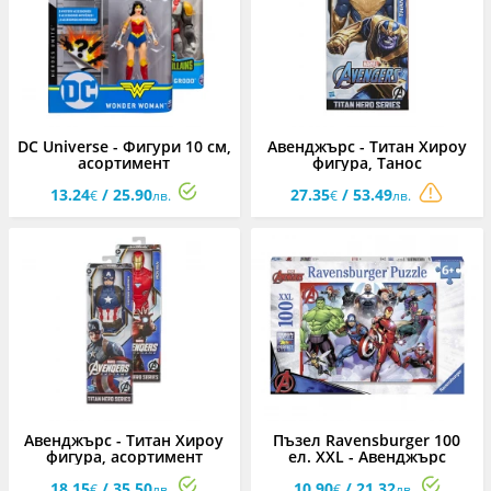
DC Universe - Фигури 10 см,
Авенджърс - Титан Хироу
асортимент
фигура, Танос
13.24
/ 25.90
27.35
/ 53.49
€
лв.
€
лв.
Авенджърс - Титан Хироу
Пъзел Ravensburger 100
фигура, асортимент
ел. XXL - Авенджърс
18.15
/ 35.50
10.90
/ 21.32
€
лв.
€
лв.