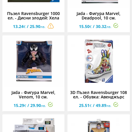
Пъзел Ravensburger 1000
Jada - Фигура Marvel,
ел. - Дисни злодей: Хела
Deadpool, 10 см.
13.24
/ 25.90
15.50
/ 30.32
€
лв.
€
лв.
Jada - Фигура Marvel,
3D Пъзел Ravensburger 108
Venom, 10 см.
ел. - Обувка: Авенджърс
15.29
/ 29.90
25.51
/ 49.89
€
лв.
€
лв.