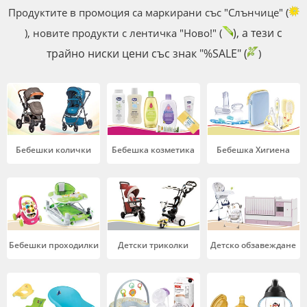
Продуктите в промоция са маркирани със "Слънчице" (
), а тези с
), новите продукти с лентичка "Ново!" (
трайно ниски цени със знак "%SALE" (
)
Бебешки колички
Бебешка козметика
Бебешка Хигиена
Бебешки проходилки
Детски триколки
Детско обзавеждане