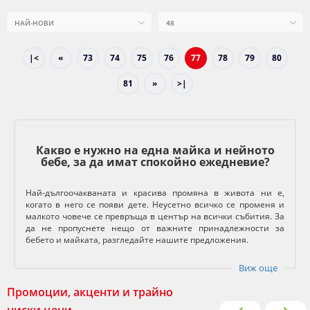
|<
«
73
74
75
76
77
78
79
80
81
»
>|
Какво е нужно на една майка и нейното
бебе, за да имат спокойно ежедневие?
Най-дългоочакваната и красива промяна в живота ни е,
когато в него се появи дете. Неусетно всичко се променя и
малкото човече се превръща в център на всички събития. За
да не пропуснете нещо от важните принадлежности за
бебето и майката, разгледайте нашите предложения.
Виж още
Промоции, акценти и трайно