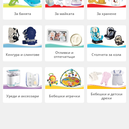
За банята
За майката
За хранене
Отливки и
Кенгура и слингове
Столчета за кола
отпечатъци
Бебешки и детски
Уреди и аксесоари
Бебешки играчки
дрехи