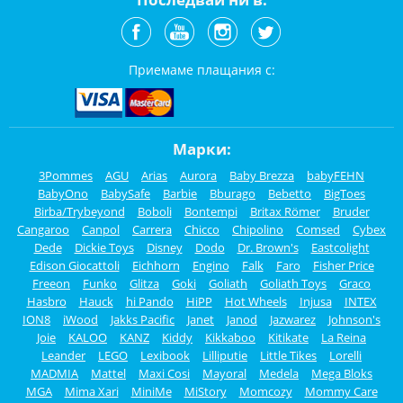
Приемаме плащания с:
Марки:
3Pommes
AGU
Arias
Aurora
Baby Brezza
babyFEHN
BabyOno
BabySafe
Barbie
Bburago
Bebetto
BigToes
Birba/Trybeyond
Boboli
Bontempi
Britax Römer
Bruder
Cangaroo
Canpol
Carrera
Chicco
Chipolino
Comsed
Cybex
Dede
Dickie Toys
Disney
Dodo
Dr. Brown's
Eastcolight
Edison Giocattoli
Eichhorn
Engino
Falk
Faro
Fisher Price
Freeon
Funko
Glitza
Goki
Goliath
Goliath Toys
Graco
Hasbro
Hauck
hi Pando
HiPP
Hot Wheels
Injusa
INTEX
ION8
iWood
Jakks Pacific
Janet
Janod
Jazwarez
Johnson's
Joie
KALOO
KANZ
Kiddy
Kikkaboo
Kitikate
La Reina
Leander
LEGO
Lexibook
Lilliputie
Little Tikes
Lorelli
MADMIA
Mattel
Maxi Cosi
Mayoral
Medela
Mega Bloks
MGA
Mima Xari
MiniMe
MiStory
Momcozy
Mommy Care