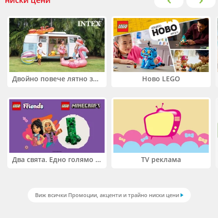
ниски цени
Двойно повече лятно забавление! Купи 2 продукта INTEX и вземи -33%
Ново LEGO
Два свята. Едно голямо приключение. Купи 2 продукта LEGO® Friends и/или LEGO® Minecraft и вземи -27%
TV реклама
Виж всички Промоции, акценти и трайно ниски цени