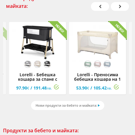
майката:
кт
Lorelli - Бебешка
Lorelli - Преносима
кошара за спане с
бебешка кошара на 1
за
подвижна страница
ниво за спане и игра и
97.90
/ 191.48
53.90
/ 105.42
Millie, асортимент
лесно сгъване с едно
€
лв.
€
лв.
движение Мoon Hug,
асортимент
Нови продукти за бебето и майката:
Продукти за бебето и майката: