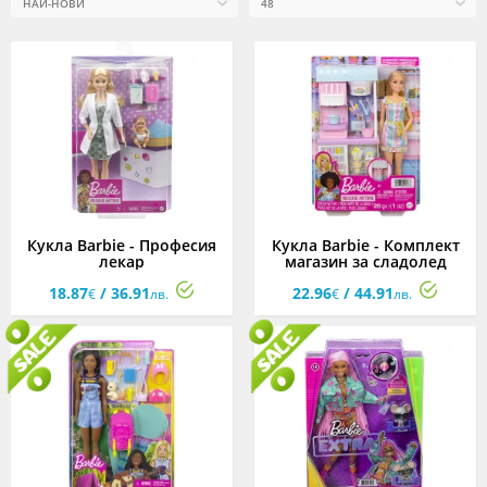
Кукла Barbie - Професия
Кукла Barbie - Комплект
лекар
магазин за сладолед
18.87
/ 36.91
22.96
/ 44.91
€
лв.
€
лв.