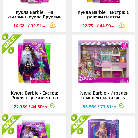
Кукла Barbie - На
Кукла Barbie - Екстра: С
къмпинг: кукла Бруклин
розови плитки
16.62
/ 32.51
22.75
/ 44.50
€
лв.
€
лв.
Кукла Barbie - Екстра:
Кукла Barbie - Игрален
Рокля с цветовете на
комплект магазин за
дъгата
домашни любимци
22.75
/ 44.50
36.56
/ 71.51
€
лв.
€
лв.