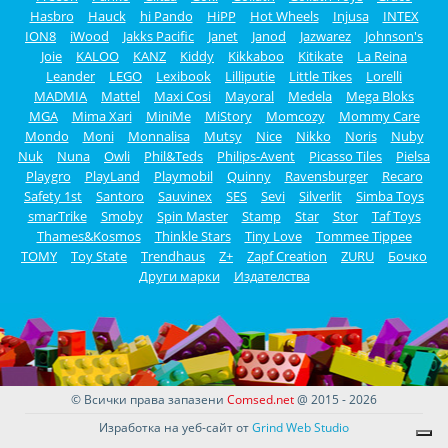
Hasbro
Hauck
hi Pando
HiPP
Hot Wheels
Injusa
INTEX
ION8
iWood
Jakks Pacific
Janet
Janod
Jazwarez
Johnson's
Joie
KALOO
KANZ
Kiddy
Kikkaboo
Kitikate
La Reina
Leander
LEGO
Lexibook
Lilliputie
Little Tikes
Lorelli
MADMIA
Mattel
Maxi Cosi
Mayoral
Medela
Mega Bloks
MGA
Mima Xari
MiniMe
MiStory
Momcozy
Mommy Care
Mondo
Moni
Monnalisa
Mutsy
Nice
Nikko
Noris
Nuby
Nuk
Nuna
Owli
Phil&Teds
Philips-Avent
Picasso Tiles
Pielsa
Playgro
PlayLand
Playmobil
Quinny
Ravensburger
Recaro
Safety 1st
Santoro
Sauvinex
SES
Sevi
Silverlit
Simba Toys
smarTrike
Smoby
Spin Master
Stamp
Star
Stor
Taf Toys
Thames&Kosmos
Thinkle Stars
Tiny Love
Tommee Tippee
TOMY
Toy State
Trendhaus
Z+
Zapf Creation
ZURU
Бочко
Други марки
Издателства
© Всички права запазени
Comsed.net
@ 2015 - 2026
Изработка на уеб-сайт от
Grind Web Studio