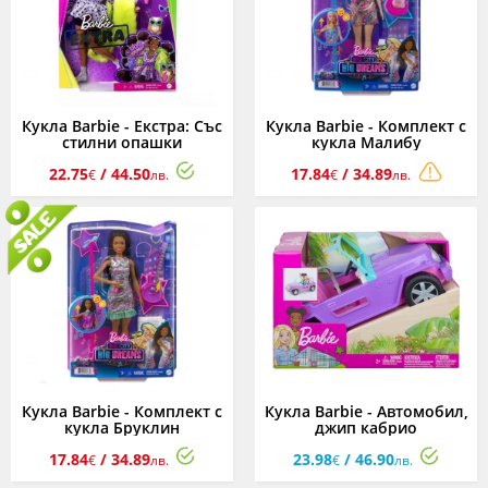
Кукла Barbie - Екстра: Със
Кукла Barbie - Комплект с
стилни опашки
кукла Малибу
22.75
/ 44.50
17.84
/ 34.89
€
лв.
€
лв.
Кукла Barbie - Комплект с
Кукла Barbie - Автомобил,
кукла Бруклин
джип кабрио
17.84
/ 34.89
23.98
/ 46.90
€
лв.
€
лв.