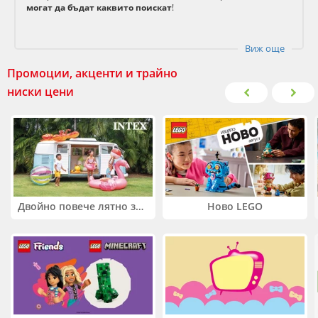
могат да бъдат каквито поискат
!
Виж още
Промоции, акценти и трайно
ниски цени
Двойно повече лятно забавление! Купи 2 продукта INTEX и вземи -33%
Ново LEGO