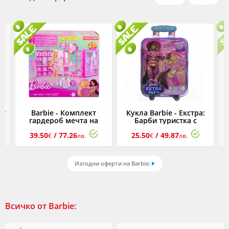
кт
Barbie - Комплект
Кукла Barbie - Екстра:
гардероб мечта на
Барби туристка с
Барби
тоалет сафари
39.50
/ 77.26
25.50
/ 49.87
(брюнетка)
€
лв.
€
лв.
Изгодни оферти на Barbie:
Всичко от Barbie: