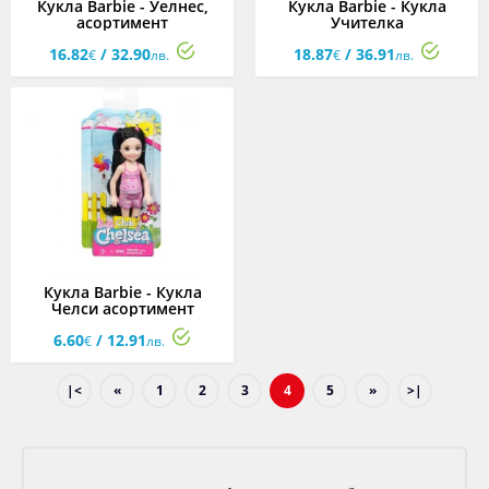
Кукла Barbie - Уелнес,
Кукла Barbie - Кукла
асортимент
Учителка
16.82
/ 32.90
18.87
/ 36.91
€
лв.
€
лв.
Кукла Barbie - Кукла
Челси асортимент
6.60
/ 12.91
€
лв.
|<
«
1
2
3
4
5
»
>|