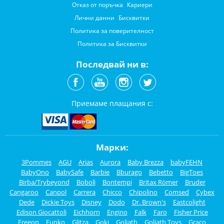
Отказ от поръчка
Кариери
Лични данни
Бисквитки
Политика за поверителност
Политика за Бисквитки
Последвай ни в:
Приемаме плащания с:
Марки:
3Pommes
AGU
Arias
Aurora
Baby Brezza
babyFEHN
BabyOno
BabySafe
Barbie
Bburago
Bebetto
BigToes
Birba/Trybeyond
Boboli
Bontempi
Britax Römer
Bruder
Cangaroo
Canpol
Carrera
Chicco
Chipolino
Comsed
Cybex
Dede
Dickie Toys
Disney
Dodo
Dr. Brown's
Eastcolight
Edison Giocattoli
Eichhorn
Engino
Falk
Faro
Fisher Price
Freeon
Funko
Glitza
Goki
Goliath
Goliath Toys
Graco