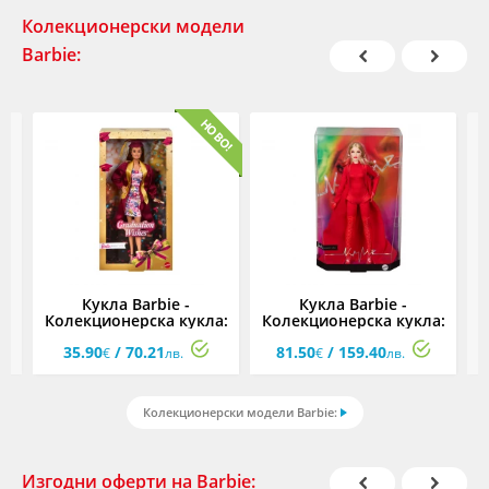
Колекционерски модели
Barbie:
Кукла Barbie -
Кукла Barbie -
а:
Колекционерска кукла:
Колекционерска кукла:
К
ля
Абсолвентка
Кайли Миноуг
35.90
/ 70.21
81.50
/ 159.40
та
€
лв.
€
лв.
Колекционерски модели Barbie:
Изгодни оферти на Barbie: