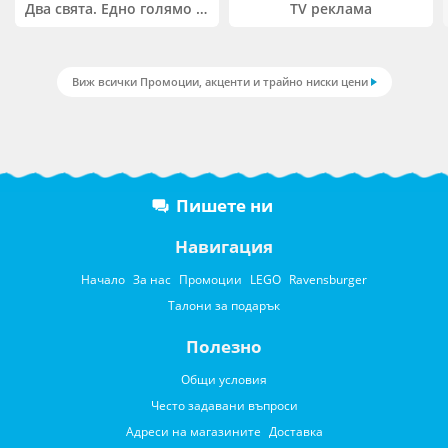
Два свята. Едно голямо приключение. Купи 2 продукта LEGO® Friends и/или LEGO® Minecraft и вземи -27%
TV реклама
Виж всички Промоции, акценти и трайно ниски цени
Пишете ни
Навигация
Начало
За нас
Промоции
LEGO
Ravensburger
Талони за подарък
Полезно
Общи условия
Често задавани въпроси
Адреси на магазините
Доставка