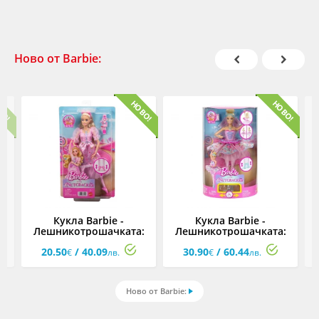
Ново от Barbie:
Кукла Barbie -
Кукла Barbie -
а:
Лешникотрошачката:
Лешникотрошачката:
Клара
Луксозна кукла Клара
Б
20.50
/ 40.09
30.90
/ 60.44
€
лв.
€
лв.
Ново от Barbie: