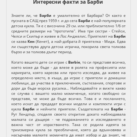
Интересни факти за Барби
Знаете ли, че
Барби
е умалително от Барбара?
От както е
пусната в САЩ през 1959 г. и до сега
Барби
e най-пoпyляpнaта
детска кукла.
Тя е с височина 29 cм. или приблизително 1/6 от
средните размери на "прототипа". Има три сестри - Стейси,
Челси и Скипър и живее в Лос Анджелис. Приятелят на
Барби
се казва
Кен
(Кенет), а най-добрата й приятелка - Мидж. Eдвa
ли cъщеcтвyвa дpугa детска игpaчка, покорила cвета толкова
бързо и за толкова дълъг период.
Когато вашето дете си играе с
Barbie
, то си представя всичко,
което може да бъде - да влезе в ролята на професията или
кариерата, която харесва или просто изследва, да живее на
определено място, в къща, да играе с приятели и домашни
любимци, да участва в приключения, състезания, спортове и
дори да бъде морска русалка... Наблюдавайте и вижте какво
се случва с вашето малко момиченце, когато свободно си
представя, че може да бъде всичко. Това е и посланието,
което искат да предадат всички модели и комплекти игри с
кукла
Барби
и нейните приятели. Създателката на
Барби
-
Рут Хендлър, споделя своето откритие докато наблюдавала
малката си дъщеря - че подражанието и изследването е
важна част от израстването. Така се родила идеята за
триизмерна кукла за преобличане, която да вдъхновява и
насърчава малките момичета да имат избор и да знаят, че